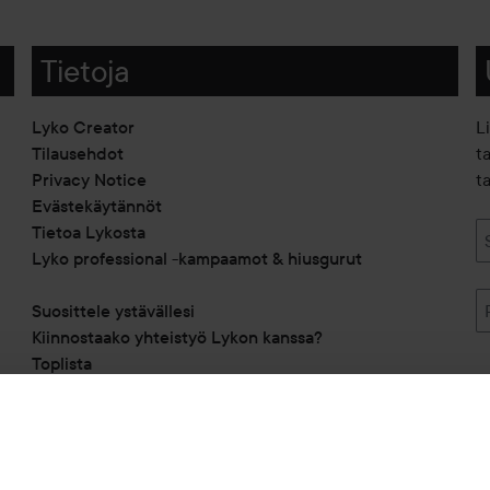
Tietoja
Lyko Creator
L
Tilausehdot
t
Privacy Notice
ta
Evästekäytännöt
Tietoa Lykosta
Lyko professional -kampaamot & hiusgurut
Suosittele ystävällesi
Kiinnostaako yhteistyö Lykon kanssa?
Toplista
Alennuskoodit
Saavutettavuusseloste
Michael Edwards Fragrances of the World