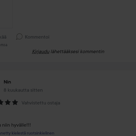
kää
Kommentoi
yttöä
Kirjaudu
lähettääksesi kommentin
Nin
8 kuukautta sitten
Viesti luotiin 8 kuukautta sitten
Vahvistettu ostaja
na:
niin hyvälle!!! 
netty kielestä ruotsinkielinen