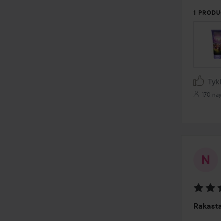
1 PRODU
Tyk
170 näy
Arvosa
Rakast
4