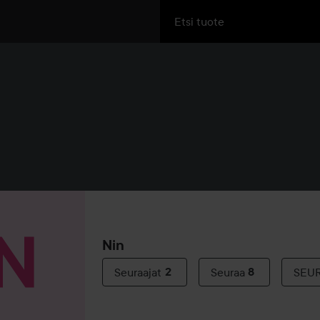
Nin
Seuraajat
2
Seuraa
8
SEU