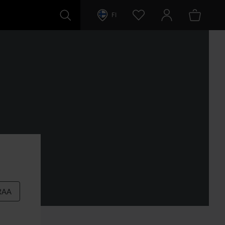
FI
RAA