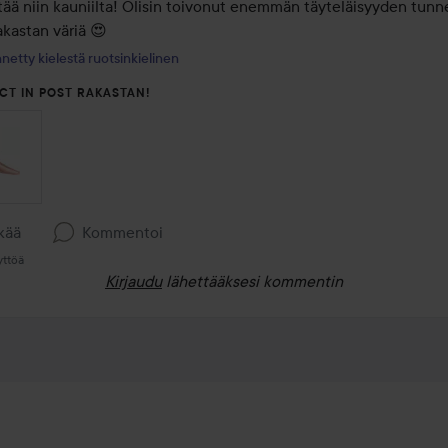
ää niin kauniilta! Olisin toivonut enemmän täyteläisyyden tunnet
akastan väriä 😍
netty kielestä ruotsinkielinen
CT IN POST RAKASTAN!
kää
Kommentoi
yttöä
Kirjaudu
lähettääksesi kommentin