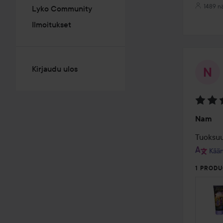
1489 n
Lyko Community
Ilmoitukset
Kirjaudu ulos
Arvosa
Nam
5
/
Tuoksuu 
5
Kään
1 PRODU