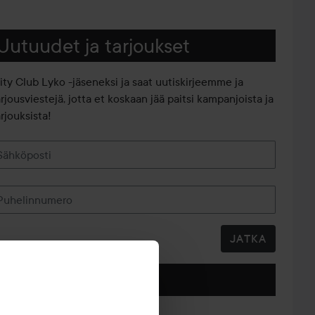
Uutuudet ja tarjoukset
iity Club Lyko -jäseneksi ja saat uutiskirjeemme ja
arjousviestejä, jotta et koskaan jää paitsi kampanjoista ja
rjouksista!
Sähköposti
Puhelinnumero
JATKA
Seuraa meitä