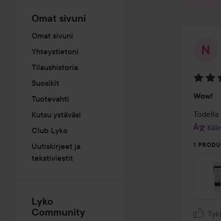
Omat sivuni
Omat sivuni
Yhteystietoni
Tilaushistoria
Suosikit
Arvosa
Wow!
Tuotevahti
5
/
Todella 
Kutsu ystäväsi
5
Kään
Club Lyko
Uutiskirjeet ja
1 PRODU
tekstiviestit
Lyko
Community
Tyk