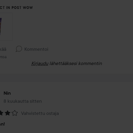
CT IN POST WOW
kää
Kommentoi
ttöä
Kirjaudu
lähettääksesi kommentin
Nin
8 kuukautta sitten
Viesti luotiin 8 kuukautta sitten
Vahvistettu ostaja
na:
an!