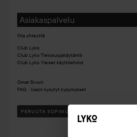
Asiakaspalvelu
Ota yhteyttä
Club Lyko
Club Lyko Tietosuojakäytäntö
Club Lyko Yleiset käyttöehdot
Omat Sivuni
FAQ - Usein kysytyt kysymykset
PERUUTA SOPIMUS TÄSTÄ