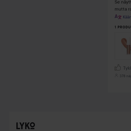
/
Se näytt
5
mutta r
Kään
1 PRODU
Tyk
378 nä