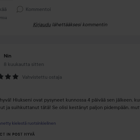
kää
Kommentoi
ttöä
Kirjaudu
lähettääksesi kommentin
Nin
8 kuukautta sitten
Viesti luotiin 8 kuukautta sitten
Vahvistettu ostaja
na:
 hyvä! Hiukseni ovat pysyneet kunnossa 4 päivää sen jälkeen, kun
ut ja suihkuttanut tätä! Se olisi kestänyt paljon pidempään, mutt
netty kielestä ruotsinkielinen
CT IN POST HYVÄ