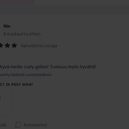
Nin
8 kuukautta sitten
Viesti luotiin 8 kuukautta sitten
Vahvistettu ostaja
na:
hyvä meille curly girlies! Tuoksuu myös hyvältä!
netty kielestä ruotsinkielinen
CT IN POST WOW!
kää
Kommentoi