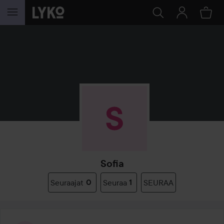
SIIRTYÄ JHK SISÄLTÖÖN
Sofia
Seuraajat
0
Seuraa
1
SEURAA