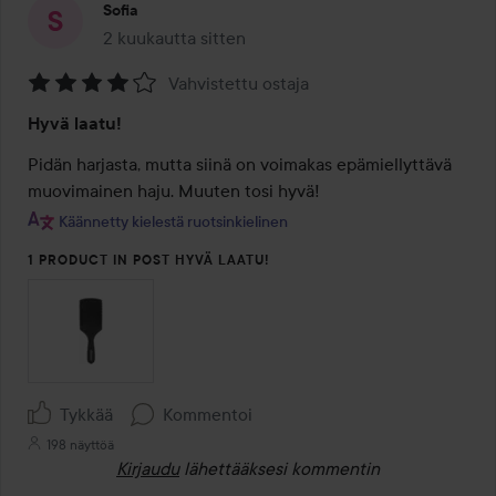
Sofia
2 kuukautta sitten
Viesti luotiin 2 kuukautta sitten
Vahvistettu ostaja
Arvosana:
Hyvä laatu!
4
/
Pidän harjasta, mutta siinä on voimakas epämiellyttävä 
5
muovimainen haju. Muuten tosi hyvä!
Käännetty kielestä ruotsinkielinen
1 PRODUCT IN POST HYVÄ LAATU!
Tykkää
Kommentoi
198 näyttöä
Kirjaudu
lähettääksesi kommentin