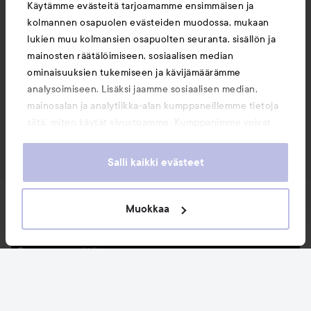
Käytämme evästeitä tarjoamamme ensimmäisen ja
kolmannen osapuolen evästeiden muodossa, mukaan
lukien muu kolmansien osapuolten seuranta, sisällön ja
mainosten räätälöimiseen, sosiaalisen median
ominaisuuksien tukemiseen ja kävijämäärämme
analysoimiseen. Lisäksi jaamme sosiaalisen median,
mainosalan ja analytiikka-alan kumppaneillemme tietoja
siitä, miten käytät sivustoamme. Kumppanimme voivat
yhdistää näitä tietoja muihin tietoihin, joita olet antanut
heille tai joita on kerätty, kun olet käyttänyt heidän
Salli kaikki evästeet
palvelujaan. Käyttämällä sivustoamme, hyväksyt
evästeiden käytön.
Uutuudet ja tarjoukset
Muokkaa
Seuraa meitä
Asiakaspalvelu