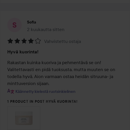
Sofia
2 kuukautta sitten
Viesti luotiin 2 kuukautta sitten
Vahvistettu ostaja
Arvosana:
Hyvä kuorinta!
4
/
Rakastan kuinka kuoriva ja pehmentävä se on! 
5
Valitettavasti en pidä tuoksusta, mutta muuten se on 
todella hyvä. Aion varmaan ostaa heidän sitruuna- ja 
minttuversion sijaan.
Käännetty kielestä ruotsinkielinen
1 PRODUCT IN POST HYVÄ KUORINTA!