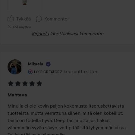
Tykkää
Kommentoi
451 näyttöä
Kirjaudu
lähettääksesi kommentin
Mikaela
Käyttäjän rooli: Lyko Creator.
2 kuukautta sitten
Viesti luotiin 2 kuukautta sitten
LYKO CREATOR
Arvosana:
Mahtava
5
/
Minulla ei ole kovin paljon kokemusta itseruskettavista 
5
tuotteista, mutta verrattuna siihen, mitä olen kokeillut, 
tämä on todella hyvä. Deep tan, mutta jos haluat 
vähemmän syvän sävyn, voit pitää sitä lyhyemmän aikaa. 
Tai käyttää vain vähemmän.
