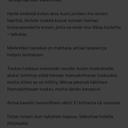
Hyviä vinkkejä kuten aina, kuori ja hiero iho ennen 
käyttöä. Voitele todella kuivat kohdat hieman 
kosteusvoidetta ennen, jotta ne eivät ime liikaa tuotetta 
= laikukas.

Mielestäni hansikas on mahtava, antaa tasaisen ja 
helpon levityksen.

Tuoksu tuoksuu enemmän muulle, kuten kookokselle 
aluksi, kehittyy ehkä hieman itseruskettavan tuoksuksi, 
mutta sitten se on hillitty. Minua yleensä häiritsee 
itseruskettavan tuoksu, mutta tämän kanssa ei.

Antaa kauniin luonnollisen värin! Ei keltaista tai oranssia.

Ostan toisen, kun nykyinen loppuu. Vaikuttaa todella 
riittoisalta.