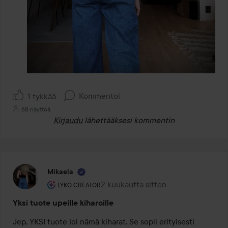
Kommentoi
1 tykkää
68 näyttöä
Kirjaudu
lähettääksesi kommentin
Mikaela
Käyttäjän rooli: Lyko Creator.
2 kuukautta sitten
Viesti luotiin 2 kuukautta sitten
LYKO CREATOR
Yksi tuote upeille kiharoille
Jep, YKSI tuote loi nämä kiharat. Se sopii erityisesti 