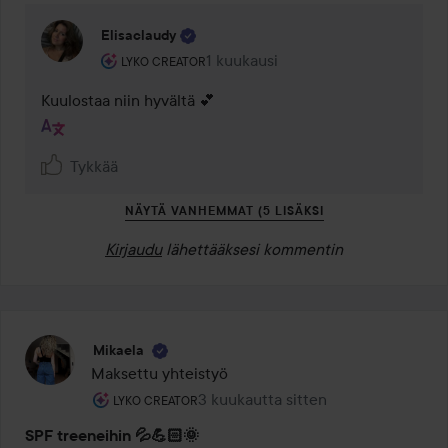
Elisaclaudy
Käyttäjän rooli: Lyko Creator.
1 kuukausi
Kommentti lisättiin 1 kuukausi
LYKO CREATOR
Kuulostaa niin hyvältä 💕
Tykkää
NÄYTÄ VANHEMMAT (5 LISÄKSI
Kirjaudu
lähettääksesi kommentin
Mikaela
Maksettu yhteistyö
Käyttäjän rooli: Lyko Creator.
3 kuukautta sitten
Viesti luotiin 3 kuukautta sitten
LYKO CREATOR
SPF treeneihin 💦💪🏻🌞