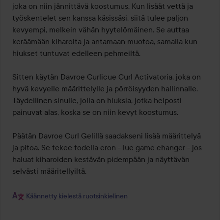
joka on niin jännittävä koostumus. Kun lisäät vettä ja 
työskentelet sen kanssa käsissäsi, siitä tulee paljon 
kevyempi, melkein vähän hyytelömäinen. Se auttaa 
keräämään kiharoita ja antamaan muotoa, samalla kun 
hiukset tuntuvat edelleen pehmeiltä.

Sitten käytän Davroe Curlicue Curl Activatoria, joka on 
hyvä kevyelle määrittelylle ja pörröisyyden hallinnalle. 
Täydellinen sinulle, jolla on hiuksia, jotka helposti 
painuvat alas, koska se on niin kevyt koostumus.

Päätän Davroe Curl Gelillä saadakseni lisää määrittelyä 
ja pitoa. Se tekee todella eron - lue game changer - jos 
haluat kiharoiden kestävän pidempään ja näyttävän 
selvästi määritellyiltä.

Käännetty kielestä ruotsinkielinen