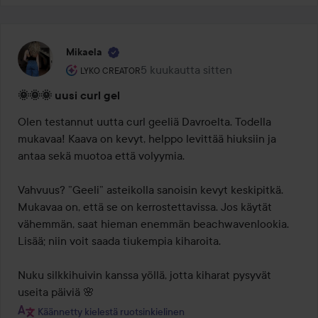
Mikaela
Käyttäjän rooli: Lyko Creator.
5 kuukautta sitten
Viesti luotiin 5 kuukautta sitten
LYKO CREATOR
🌞🌞🌞 uusi curl gel
Olen testannut uutta curl geeliä Davroelta. Todella 
mukavaa! Kaava on kevyt, helppo levittää hiuksiin ja 
antaa sekä muotoa että volyymia. 

Vahvuus? ”Geeli” asteikolla sanoisin kevyt keskipitkä. 
Mukavaa on, että se on kerrostettavissa. Jos käytät 
vähemmän, saat hieman enemmän beachwavenlookia. 
Lisää; niin voit saada tiukempia kiharoita. 

Nuku silkkihuivin kanssa yöllä, jotta kiharat pysyvät 
useita päiviä 🌸
Käännetty kielestä ruotsinkielinen