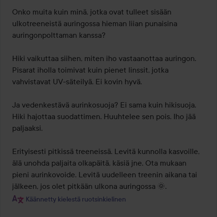
Onko muita kuin minä, jotka ovat tulleet sisään 
ulkotreeneistä auringossa hieman liian punaisina 
auringonpolttaman kanssa?

Hiki vaikuttaa siihen, miten iho vastaanottaa auringon. 
Pisarat iholla toimivat kuin pienet linssit, jotka 
vahvistavat UV-säteilyä. Ei kovin hyvä.

Ja vedenkestävä aurinkosuoja? Ei sama kuin hikisuoja. 
Hiki hajottaa suodattimen. Huuhtelee sen pois. Iho jää 
paljaaksi.

Erityisesti pitkissä treeneissä. Levitä kunnolla kasvoille, 
älä unohda paljaita olkapäitä, käsiä jne. Ota mukaan 
pieni aurinkovoide. Levitä uudelleen treenin aikana tai 
jälkeen, jos olet pitkään ulkona auringossa 🌞.
Käännetty kielestä ruotsinkielinen