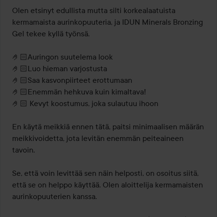
Olen etsinyt edullista mutta silti korkealaatuista 
kermamaista aurinkopuuteria, ja IDUN Minerals Bronzing 
Gel tekee kyllä työnsä.

🤌🏻Auringon suutelema look

🤌🏻Luo hieman varjostusta

🤌🏻Saa kasvonpiirteet erottumaan

🤌🏻Enemmän hehkuva kuin kimaltava!

🤌🏻 Kevyt koostumus, joka sulautuu ihoon

En käytä meikkiä ennen tätä, paitsi minimaalisen määrän 
meikkivoidetta, jota levitän enemmän peiteaineen 
tavoin.

Se, että voin levittää sen näin helposti, on osoitus siitä, 
että se on helppo käyttää. Olen aloittelija kermamaisten 
aurinkopuuterien kanssa.
