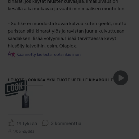
kiharat, jos käytät hiustenkuivaajaa. Ilmakuivaus on 
kesällä aika mukavaa ja vaatii minimaalisen muotoilun.

- Suihke ei muodosta kovaa kalvoa kuten geelit, mutta 
puristan silti kiharat ylös ja ravistan juuria kuivuttuaan 
saadakseni lisää volyymia. Lisää tarvittaessa kevyt 
hiusöljy latvoihin, esim. Olaplex.
Käännetty kielestä ruotsinkielinen
1 TUOTE LOOKISSA YKSI TUOTE UPEILLE KIHAROILLE
3 kommenttia
19 tykkää
1705 näyttöä