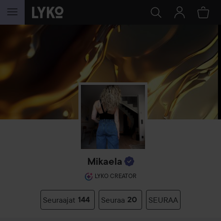
SIIRTYÄ JHK SISÄLTÖÖN
Mikaela
LYKO CREATOR
Seuraajat
144
Seuraa
20
SEURAA