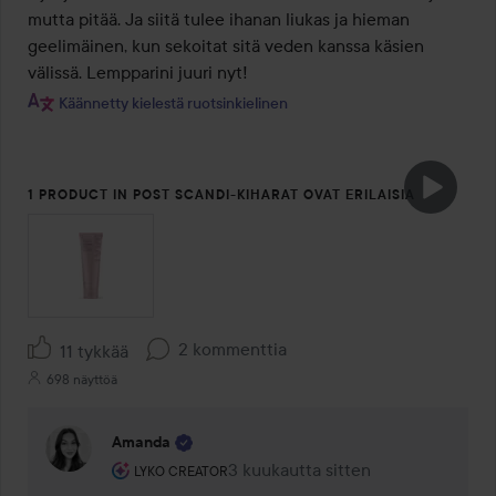
mutta pitää. Ja siitä tulee ihanan liukas ja hieman 
geelimäinen, kun sekoitat sitä veden kanssa käsien 
välissä. Lempparini juuri nyt!
Käännetty kielestä ruotsinkielinen
1 PRODUCT IN POST SCANDI-KIHARAT OVAT ERILAISIA
2 kommenttia
11 tykkää
698 näyttöä
Amanda
Käyttäjän rooli: Lyko Creator.
3 kuukautta sitten
Kommentti lisättiin 3 kuukautta si
LYKO CREATOR