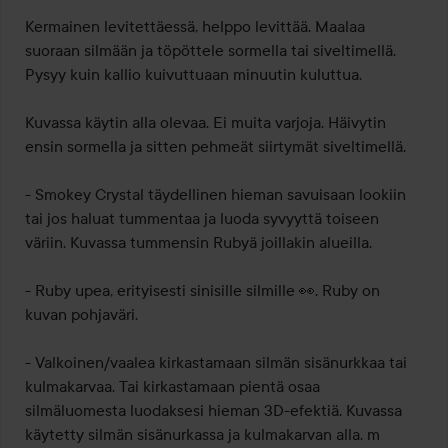
/
Kermainen levitettäessä, helppo levittää. Maalaa 
5
suoraan silmään ja töpöttele sormella tai siveltimellä. 
Pysyy kuin kallio kuivuttuaan minuutin kuluttua.

Kuvassa käytin alla olevaa. Ei muita varjoja. Häivytin 
ensin sormella ja sitten pehmeät siirtymät siveltimellä.

- Smokey Crystal täydellinen hieman savuisaan lookiin 
tai jos haluat tummentaa ja luoda syvyyttä toiseen 
väriin. Kuvassa tummensin Rubyä joillakin alueilla.

- Ruby upea, erityisesti sinisille silmille 👀. Ruby on 
kuvan pohjaväri.

- Valkoinen/vaalea kirkastamaan silmän sisänurkkaa tai 
kulmakarvaa. Tai kirkastamaan pientä osaa 
silmäluomesta luodaksesi hieman 3D-efektiä. Kuvassa 
käytetty silmän sisänurkassa ja kulmakarvan alla. m