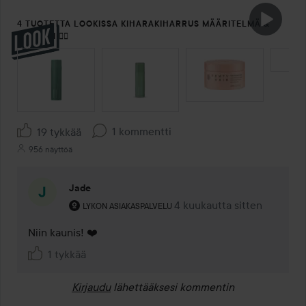
4 TUOTETTA LOOKISSA KIHARAKIHARRUS MÄÄRITELMÄ &
VOLYYMI ❤️‍🔥
OHITA OSIO
1 kommentti
19 tykkää
956 näyttöä
Jade
Käyttäjän rooli: Lykon asiakaspalvelu .
4 kuukautta sitten
Kommentti lisättiin 4 kuuka
LYKON ASIAKASPALVELU
Niin kaunis! ❤️
1 tykkää
Kirjaudu
lähettääksesi kommentin