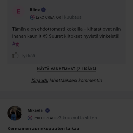
Eline
Käyttäjän rooli: Lyko Creator.
1 kuukausi
Kommentti lisättiin 1 kuukausi
LYKO CREATOR
Tämän aion ehdottomasti kokeilla – kiharat ovat niin 
ihanan kauniit 😍 Suuret kiitokset hyvistä vinkeistä!
Tykkää
NÄYTÄ VANHEMMAT (2 LISÄKSI
Kirjaudu
lähettääksesi kommentin
Mikaela
Käyttäjän rooli: Lyko Creator.
3 kuukautta sitten
Viesti luotiin 3 kuukautta sitten
LYKO CREATOR
Kermainen aurinkopuuteri taikaa