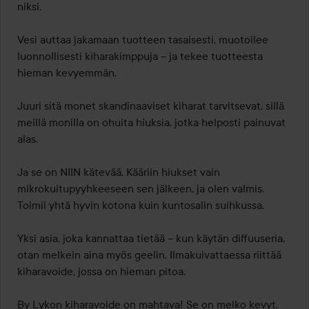
niksi.

Vesi auttaa jakamaan tuotteen tasaisesti, muotoilee 
luonnollisesti kiharakimppuja – ja tekee tuotteesta 
hieman kevyemmän.

Juuri sitä monet skandinaaviset kiharat tarvitsevat, sillä 
meillä monilla on ohuita hiuksia, jotka helposti painuvat 
alas.

Ja se on NIIN kätevää. Kääriin hiukset vain 
mikrokuitupyyhkeeseen sen jälkeen, ja olen valmis. 
Toimii yhtä hyvin kotona kuin kuntosalin suihkussa.

Yksi asia, joka kannattaa tietää – kun käytän diffuuseria, 
otan melkein aina myös geelin. Ilmakuivattaessa riittää 
kiharavoide, jossa on hieman pitoa.

By Lykon kiharavoide on mahtava! Se on melko kevyt, 