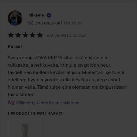
Mikaela
Käyttäjän rooli: Lyko Creator.
1 kuukausi
Viesti luotiin 1 kuukausi
LYKO CREATOR
Vahvistettu ostaja
Arvosana:
Paras!
5
/
Saan kehuja JOKA KERTA siitä, että näytän niin 
5
raikkaalta ja hehkuvalta. Minulla on golden hour, 
täydellinen iholleni kevään alussa. Mielestäni se toimii 
edelleen hyvin myös keskellä kesää, kun olen saanut 
hieman väriä. Tämä tulee aina olemaan meikkipussissani 
tästä lähtien.
Käännetty kielestä ruotsinkielinen
1 PRODUCT IN POST PARAS!