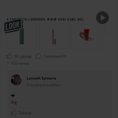
4 TUOTETTA LOOKISSA 🌞🌞🌞 UUSI CURL GEL
OHITA OSIO
1 kommentti
19 tykkää
1732 näyttöä
Lenneth Sylmeria
5 kuukautta sitten
Kommentti lisättiin 5 kuukautta sitten
❤️
Tykkää