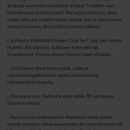
yhdessä muotoilla luonnolliset kiharat. Tiedätkö, kun 
kiharakimput muodostuvat? Älä harjaa niitä auki, anna 
niiden olla. Jos todella haluat harjata, tee se hoitoaineen 
ollessa hiuksissa. Mutta älä huuhtelun jälkeen.

- Suihkuta RUNSAASTI Dream Coat for Curly Hair märkiin 
hiuksiin. Älä säästele. Suihkeen tulee peittää 
kiharakimput. Purista kiharat hieman käsin ylöspäin.

- Jos hiukset olivat hyvin märät, kääri ne 
mikrokuitupyyhkeeseen veden poistamiseksi 
häiritsemättä kiharoita.

- Ota pyyhe pois. Suihkuta vielä vähän 😈 lukitaksesi 
kiharat kunnolla.

- Anna kuivua ilmakuivaten! Mielestäni tämä suihke 
tykkää parhaiten ilmakuivauksesta. Se on kevyt ja kestää 