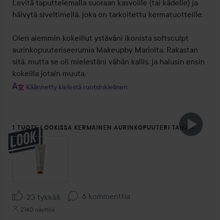
Levitä taputtelemalla suoraan kasvoille (tai kädelle) ja 
häivytä siveltimellä, joka on tarkoitettu kermatuotteille.

Olen aiemmin kokeillut ystäväni ikonista softsculpt 
aurinkopuuteriseerumia Makeupby Mariolta. Rakastan 
sitä, mutta se oli mielestäni vähän kallis, ja halusin ensin 
kokeilla jotain muuta.
Käännetty kielestä ruotsinkielinen
1 TUOTE LOOKISSA KERMAINEN AURINKOPUUTERI TAIKAA
6 kommenttia
23 tykkää
2140 näyttöä