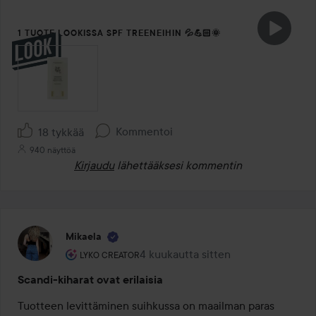
1 TUOTE LOOKISSA SPF TREENEIHIN 💦💪🏻🌞
Kommentoi
18 tykkää
940 näyttöä
Kirjaudu
lähettääksesi kommentin
Mikaela
Käyttäjän rooli: Lyko Creator.
4 kuukautta sitten
Viesti luotiin 4 kuukautta sitten
LYKO CREATOR
Scandi-kiharat ovat erilaisia
Tuotteen levittäminen suihkussa on maailman paras 