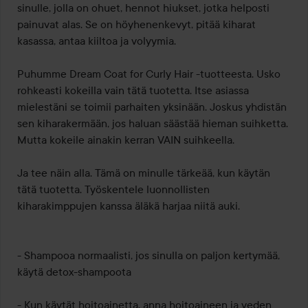
sinulle, jolla on ohuet, hennot hiukset, jotka helposti 
painuvat alas. Se on höyhenenkevyt, pitää kiharat 
kasassa, antaa kiiltoa ja volyymia.

Puhumme Dream Coat for Curly Hair -tuotteesta. Usko 
rohkeasti kokeilla vain tätä tuotetta. Itse asiassa 
mielestäni se toimii parhaiten yksinään. Joskus yhdistän 
sen kiharakermään, jos haluan säästää hieman suihketta. 
Mutta kokeile ainakin kerran VAIN suihkeella.

Ja tee näin alla. Tämä on minulle tärkeää, kun käytän 
tätä tuotetta. Työskentele luonnollisten 
kiharakimppujen kanssa äläkä harjaa niitä auki.

- Shampooa normaalisti, jos sinulla on paljon kertymää, 
käytä detox-shampoota

- Kun käytät hoitoainetta, anna hoitoaineen ja veden 