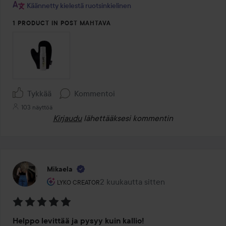
Käännetty kielestä ruotsinkielinen
1 PRODUCT IN POST MAHTAVA
Tykkää
Kommentoi
103 näyttöä
Kirjaudu
lähettääksesi kommentin
Mikaela
Käyttäjän rooli: Lyko Creator.
2 kuukautta sitten
Viesti luotiin 2 kuukautta sitten
LYKO CREATOR
Arvosana:
Helppo levittää ja pysyy kuin kallio!
5