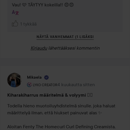
Vau! 🩷 TÄYTYY kokeilla!! 😍😍
1 tykkää
NÄYTÄ VANHEMMAT (1 LISÄKSI
Kirjaudu
lähettääksesi kommentin
Mikaela
Käyttäjän rooli: Lyko Creator.
4 kuukautta sitten
Viesti luotiin 4 kuukautta sitten
LYKO CREATOR
Kiharakiharrus määritelmä & volyymi ❤️‍🔥
Todella hieno muotoiluyhdistelmä sinulle, joka haluat 
määrittelyä ilman, että hiukset painuvat alas ✨

Aloitan Fenty The Homecurl Curl Defining Creamista, 