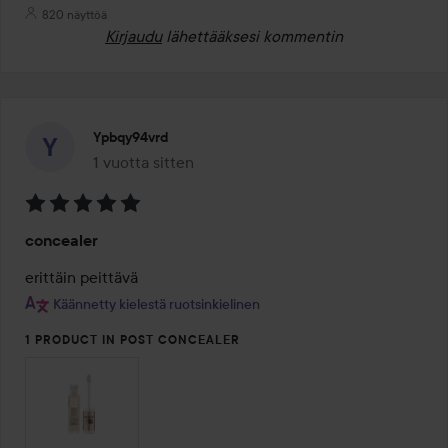
820 näyttöä
Kirjaudu
lähettääksesi kommentin
Ypbqy94vrd
1 vuotta sitten
Viesti luotiin 1 vuotta sitten
Arvosana:
concealer
5
/
erittäin peittävä
5
Käännetty kielestä ruotsinkielinen
1 PRODUCT IN POST CONCEALER