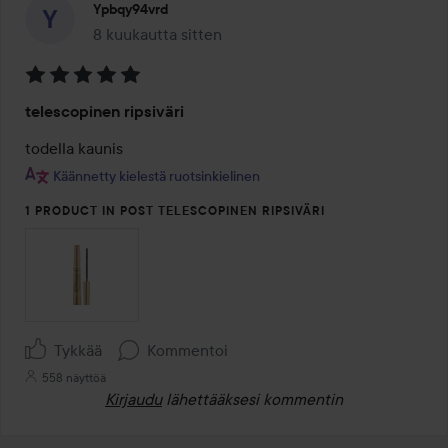
Ypbqy94vrd
8 kuukautta sitten
Viesti luotiin 8 kuukautta sitten
Arvosana:
telescopinen ripsiväri
5
/
todella kaunis
5
Käännetty kielestä ruotsinkielinen
1 PRODUCT IN POST TELESCOPINEN RIPSIVÄRI
Tykkää
Kommentoi
558 näyttöä
Kirjaudu
lähettääksesi kommentin