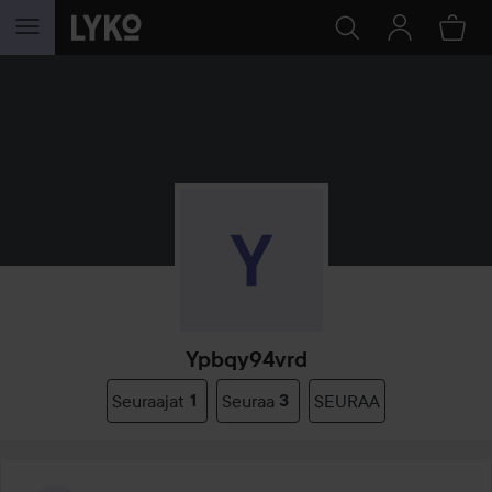
SIIRTYÄ JHK SISÄLTÖÖN
Ypbqy94vrd
Seuraajat
1
Seuraa
3
SEURAA