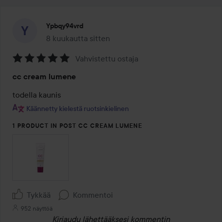
Ypbqy94vrd
8 kuukautta sitten
Viesti luotiin 8 kuukautta sitten
Vahvistettu ostaja
Arvosana:
cc cream lumene
5
/
todella kaunis
5
Käännetty kielestä ruotsinkielinen
1 PRODUCT IN POST CC CREAM LUMENE
Tykkää
Kommentoi
952 näyttöä
Kirjaudu
lähettääksesi kommentin