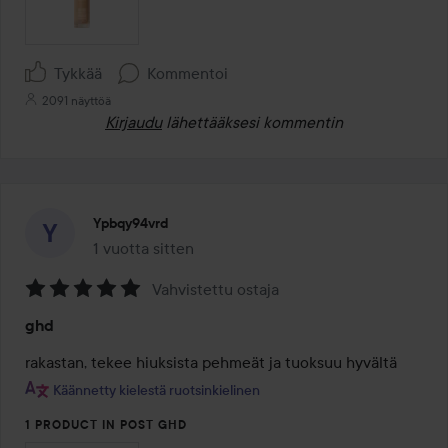
Tykkää
Kommentoi
2091 näyttöä
Kirjaudu
lähettääksesi kommentin
Ypbqy94vrd
1 vuotta sitten
Viesti luotiin 1 vuotta sitten
Vahvistettu ostaja
Arvosana:
ghd
5
/
rakastan, tekee hiuksista pehmeät ja tuoksuu hyvältä
5
Käännetty kielestä ruotsinkielinen
1 PRODUCT IN POST GHD