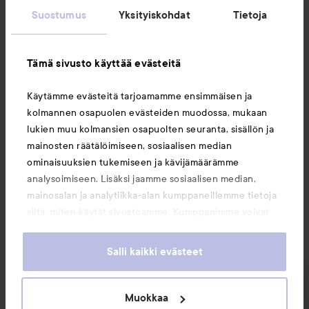
Seuraa meitä
Suostumus
Yksityiskohdat
Tietoja
Asiakaspalvelu
Tämä sivusto käyttää evästeitä
Käytämme evästeitä tarjoamamme ensimmäisen ja
Tietoja
kolmannen osapuolen evästeiden muodossa, mukaan
lukien muu kolmansien osapuolten seuranta, sisällön ja
mainosten räätälöimiseen, sosiaalisen median
Saattaisit myös tykätä
ominaisuuksien tukemiseen ja kävijämäärämme
analysoimiseen. Lisäksi jaamme sosiaalisen median,
mainosalan ja analytiikka-alan kumppaneillemme tietoja
siitä, miten käytät sivustoamme. Kumppanimme voivat
yhdistää näitä tietoja muihin tietoihin, joita olet antanut
heille tai joita on kerätty, kun olet käyttänyt heidän
Salli kaikki evästeet
palvelujaan. Käyttämällä sivustoamme, hyväksyt
evästeiden käytön.
Muokkaa