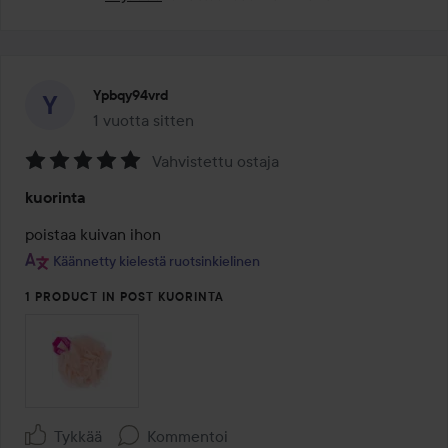
Ypbqy94vrd
1 vuotta sitten
Viesti luotiin 1 vuotta sitten
Vahvistettu ostaja
Arvosana:
kuorinta
5
/
poistaa kuivan ihon
5
Käännetty kielestä ruotsinkielinen
1 PRODUCT IN POST KUORINTA
Tykkää
Kommentoi