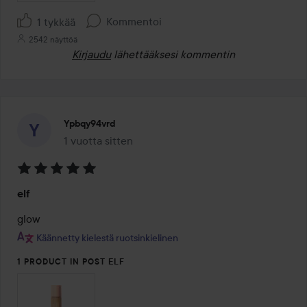
Kommentoi
1 tykkää
2542 näyttöä
Kirjaudu
lähettääksesi kommentin
Ypbqy94vrd
1 vuotta sitten
Viesti luotiin 1 vuotta sitten
Arvosana:
elf
5
/
glow
5
Käännetty kielestä ruotsinkielinen
1 PRODUCT IN POST ELF