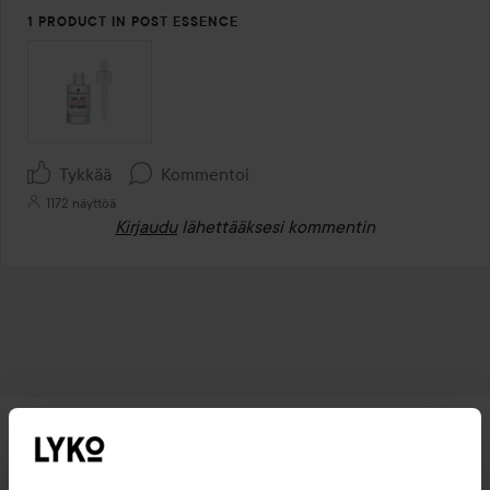
1 PRODUCT IN POST ESSENCE
Tykkää
Kommentoi
1172 näyttöä
Kirjaudu
lähettääksesi kommentin
Uutuudet ja tarjoukset