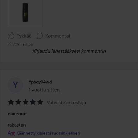
Tykkää
Kommentoi
709 näyttöä
Kirjaudu
lähettääksesi kommentin
Ypbqy94vrd
1 vuotta sitten
Viesti luotiin 1 vuotta sitten
Vahvistettu ostaja
Arvosana:
essence
5
/
rakastan
5
Käännetty kielestä ruotsinkielinen