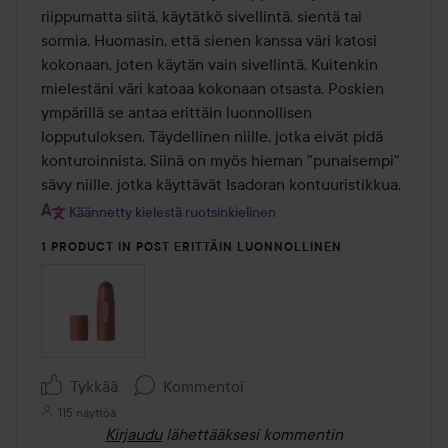
riippumatta siitä, käytätkö sivellintä, sientä tai 
sormia. Huomasin, että sienen kanssa väri katosi 
kokonaan, joten käytän vain sivellintä. Kuitenkin 
mielestäni väri katoaa kokonaan otsasta. Poskien 
ympärillä se antaa erittäin luonnollisen 
lopputuloksen. Täydellinen niille, jotka eivät pidä 
konturoinnista. Siinä on myös hieman "punaisempi" 
sävy niille, jotka käyttävät Isadoran kontuuristikkua.
Käännetty kielestä ruotsinkielinen
1 PRODUCT IN POST ERITTÄIN LUONNOLLINEN
Tykkää
Kommentoi
115 näyttöä
Kirjaudu
lähettääksesi kommentin