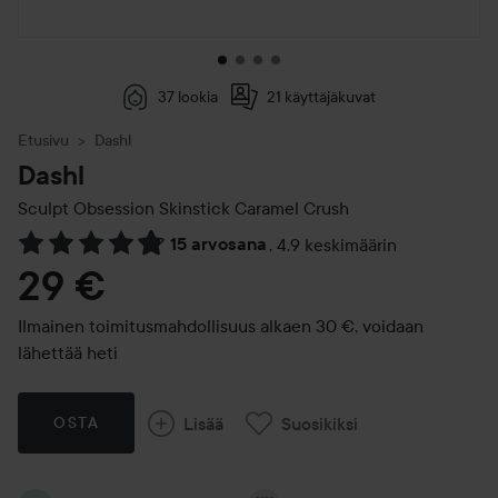
37 lookia
21 käyttäjäkuvat
Etusivu
Dashl
Dashl
Sculpt Obsession Skinstick
Caramel Crush
15 arvosana
,
4.9 keskimäärin
Siirtyä jhk Arvosana & kommentit
29 €
Ilmainen toimitusmahdollisuus alkaen 30 €, voidaan
lähettää heti
Lisää
Suosikiksi
OSTA