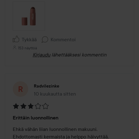
Tykkää
Kommentoi
153 näyttöä
Kirjaudu
lähettääksesi kommentin
Radvilezinke
10 kuukautta sitten
Viesti luotiin 10 kuukautta sitten
Arvosana:
Erittäin luonnollinen
3
/
Ehkä vähän liian luonnollinen makuuni. 
5
Ehdottomasti kermaista ja helppo häivyttää, 