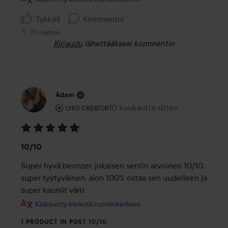
Tykkää
Kommentoi
131 näyttöä
Kirjaudu
lähettääksesi kommentin
Adam
Käyttäjän rooli: Lyko Creator.
10 kuukautta sitten
Viesti luotiin 10 kuukautta sitten
LYKO CREATOR
Arvosana:
10/10
5
/
Super hyvä beonzer, jokaisen sentin arvoinen 10/10, 
5
super tyytyväinen, aion 100% ostaa sen uudelleen ja 
super kauniit värit
Käännetty kielestä ruotsinkielinen
1 PRODUCT IN POST 10/10