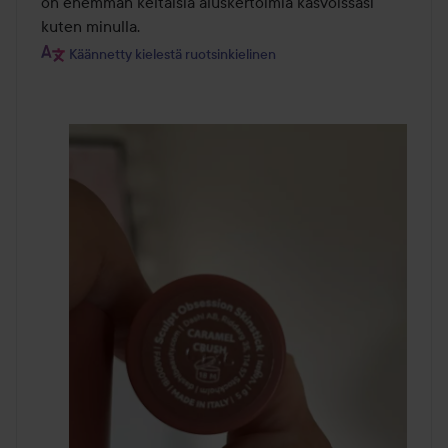
on enemmän keltaisia aluskertoimia kasvoissasi 
kuten minulla.
Käännetty kielestä ruotsinkielinen