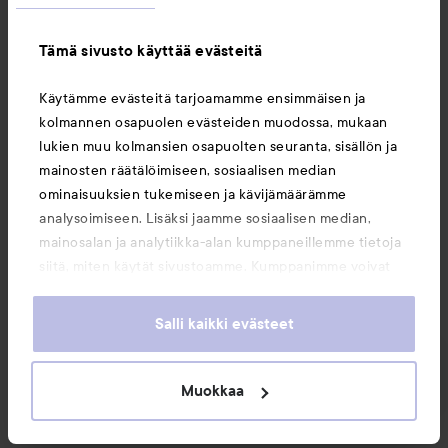
essence
Soft Touch Butter Bronzer
Moira
30 creamy almond butte
Stay Golden Cream Bro
Tämä sivusto käyttää evästeitä
Käytämme evästeitä tarjoamamme ensimmäisen ja
kolmannen osapuolen evästeiden muodossa, mukaan
lukien muu kolmansien osapuolten seuranta, sisällön ja
mainosten räätälöimiseen, sosiaalisen median
ominaisuuksien tukemiseen ja kävijämäärämme
analysoimiseen. Lisäksi jaamme sosiaalisen median,
mainosalan ja analytiikka-alan kumppaneillemme tietoja
siitä, miten käytät sivustoamme. Kumppanimme voivat
essence
Moira
yhdistää näitä tietoja muihin tietoihin, joita olet antanut
Soft Touch Butter Bronzer
Stay Golden Cream Bronzer
30 creamy almond butter
& Contour
350N
heille tai joita on kerätty, kun olet käyttänyt heidän
Salli kaikki evästeet
3,59 €
13,90 €
palvelujaan. Käyttämällä sivustoamme, hyväksyt
evästeiden käytön.
Muokkaa
OSTA
OSTA