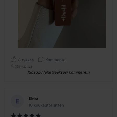
Kommentoi
8 tykkää
336 näyttöä
Kirjaudu
lähettääksesi kommentin
Elvira
10 kuukautta sitten
Viesti luotiin 10 kuukautta sitten