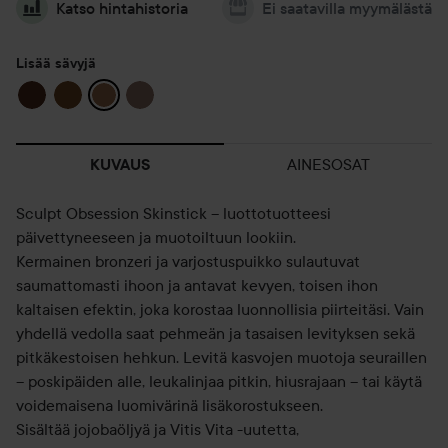
Katso hintahistoria
Ei saatavilla myymälästä
Lisää sävyjä
AINESOSAT
KUVAUS
Sculpt Obsession Skinstick – luottotuotteesi
päivettyneeseen ja muotoiltuun lookiin.
Kermainen bronzeri ja varjostuspuikko sulautuvat
saumattomasti ihoon ja antavat kevyen, toisen ihon
kaltaisen efektin, joka korostaa luonnollisia piirteitäsi. Vain
yhdellä vedolla saat pehmeän ja tasaisen levityksen sekä
pitkäkestoisen hehkun. Levitä kasvojen muotoja seuraillen
– poskipäiden alle, leukalinjaa pitkin, hiusrajaan – tai käytä
voidemaisena luomivärinä lisäkorostukseen.
Sisältää jojobaöljyä ja Vitis Vita -uutetta,