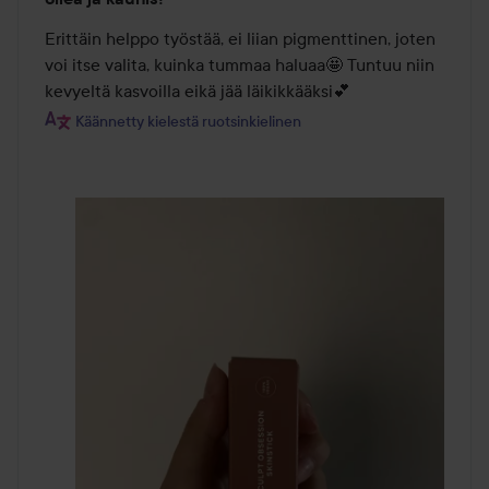
5
/
Erittäin helppo työstää, ei liian pigmenttinen, joten 
5
voi itse valita, kuinka tummaa haluaa🤩 Tuntuu niin 
kevyeltä kasvoilla eikä jää läikikkääksi💕
Käännetty kielestä ruotsinkielinen