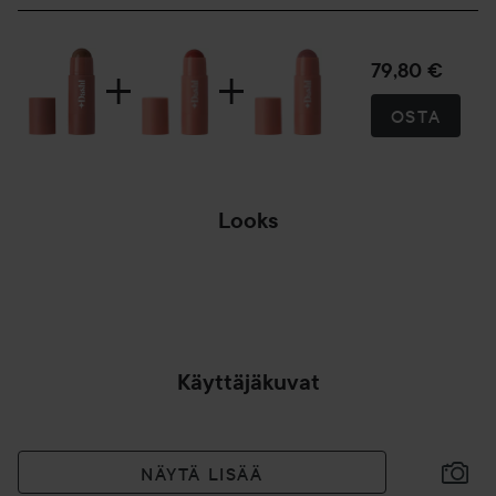
Käyttö:
79,80 €
5 g
OSTA
Looks
VALOKUVAUS
SKÅNEN
MU
RAPSIPELLOILLA...
KA
OHITA OSIO
Käyttäjäkuvat
NÄYTÄ LISÄÄ