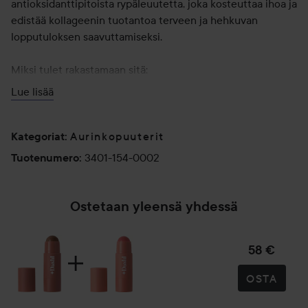
antioksidanttipitoista rypäleuutetta, joka kosteuttaa ihoa ja
edistää kollageenin tuotantoa terveen ja hehkuvan
lopputuloksen saavuttamiseksi.
Miksi tulet rakastamaan sitä:
Lue lisää
Luonnollinen hehku – sulautuu ihoon ja antaa säteilevän,
päivettyneen ilmeen.
Aurinkopuuterit
Kategoriat
:
Monikäyttöinen – muotoile posket, leukalinja, solisluut tai
3401-154-0002
Tuotenumero
:
käytä luomivärinä.
Silkinpehmeä koostumus – kermainen ja helppo levittää
Ostetaan yleensä yhdessä
tasaisen ja pitkäkestoisen tuloksen saavuttamiseksi.
58 €
Kosteuttava – jojobaöljy ja Vitis Vita -uute rauhoittavat ja
suojaavat kuivaa, herkkää ihoa.
OSTA
Vegan & Cruelty Free