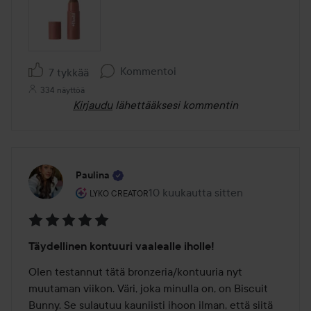
Kommentoi
7 tykkää
334 näyttöä
Kirjaudu
lähettääksesi kommentin
Paulina
Käyttäjän rooli: Lyko Creator.
10 kuukautta sitten
Viesti luotiin 10 kuukautta sitten
LYKO CREATOR
Arvosana:
Täydellinen kontuuri vaalealle iholle!
5
/
Olen testannut tätä bronzeria/kontuuria nyt 
5
muutaman viikon. Väri, joka minulla on, on Biscuit 
Bunny. Se sulautuu kauniisti ihoon ilman, että siitä 