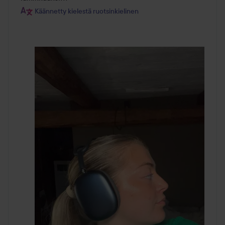
Käännetty kielestä ruotsinkielinen