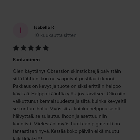
Isabella R
10 kuukautta sitten
Viesti luotiin 10 kuukautta sitten
Arvosana:
Fantastinen
5
/
Olen käyttänyt Obsession skinsticksejä päivittäin 
5
siitä lähtien, kun ne saapuivat postilaatikkooni. 
Pakkaus on kevyt ja tuote on siksi erittäin helppo 
käyttää. Helppo kääntää ylös, jos tarvitsee. Olin niin 
vaikuttunut kermaisuudesta ja siitä, kuinka kevyeltä 
se tuntuu iholla. Myös siitä, kuinka helppoa se oli 
häivyttää, se sulautuu ihoon ja asettuu niin 
kauniisti. Mielestäni myös tuotteen pigmentti on 
fantastisen hyvä. Kestää koko päivän eikä muutu 
läikikkääksi!!!