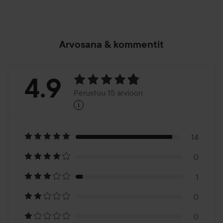
Arvosana & kommentit
Arvosana:
4.9
Perustuu 15 arvioon
i
4.9
Perustuu
15
14
0
arvioon
1
0
0