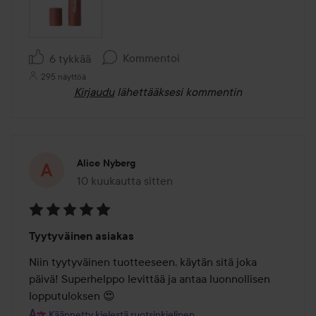
Kommentoi
6 tykkää
295 näyttöä
Kirjaudu
lähettääksesi kommentin
Alice Nyberg
10 kuukautta sitten
Viesti luotiin 10 kuukautta sitten
Arvosana:
Tyytyväinen asiakas
5
/
Niin tyytyväinen tuotteeseen, käytän sitä joka 
5
päivä! Superhelppo levittää ja antaa luonnollisen 
lopputuloksen 😍
Käännetty kielestä ruotsinkielinen