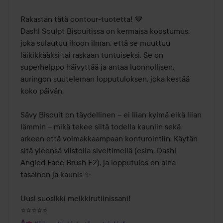
/
5
Rakastan tätä contour-tuotetta! 🤎

Dashl Sculpt Biscuitissa on kermaisa koostumus, 
joka sulautuu ihoon ilman, että se muuttuu 
läikikkääksi tai raskaan tuntuiseksi. Se on 
superhelppo häivyttää ja antaa luonnollisen, 
auringon suuteleman lopputuloksen, joka kestää 
koko päivän.

Sävy Biscuit on täydellinen – ei liian kylmä eikä liian 
lämmin – mikä tekee siitä todella kauniin sekä 
arkeen että voimakkaampaan konturointiin. Käytän 
sitä yleensä viistolla siveltimellä (esim. Dashl 
Angled Face Brush F2), ja lopputulos on aina 
tasainen ja kaunis ✨

Uusi suosikki meikkirutiinissani!
