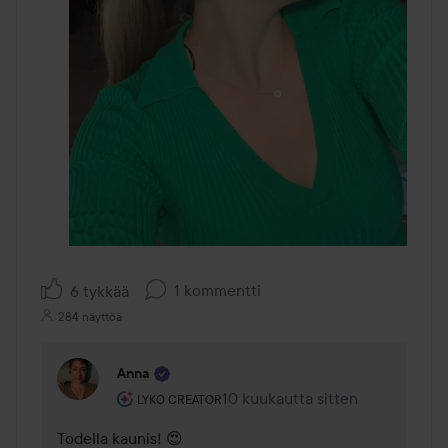
1 kommentti
6 tykkää
284 näyttöä
Anna
Käyttäjän rooli: Lyko Creator.
10 kuukautta sitten
Kommentti lisättiin 10 kuukautta
LYKO CREATOR
Todella kaunis! 😍