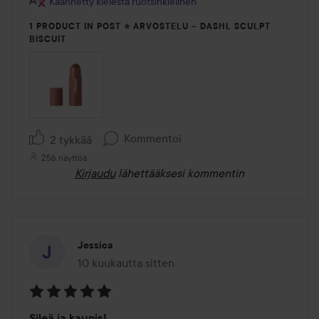
Käännetty kielestä ruotsinkielinen
1 PRODUCT IN POST ⭐ ARVOSTELU – DASHL SCULPT
BISCUIT
Kommentoi
2 tykkää
256 näyttöä
Kirjaudu
lähettääksesi kommentin
Jessica
10 kuukautta sitten
Viesti luotiin 10 kuukautta sitten
Arvosana:
Sileä ja kaunis!