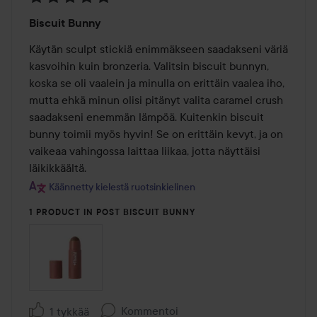
Arvosana:
Biscuit Bunny
5
/
Käytän sculpt stickiä enimmäkseen saadakseni väriä 
5
kasvoihin kuin bronzeria. Valitsin biscuit bunnyn, 
koska se oli vaalein ja minulla on erittäin vaalea iho, 
mutta ehkä minun olisi pitänyt valita caramel crush 
saadakseni enemmän lämpöä. Kuitenkin biscuit 
bunny toimii myös hyvin! Se on erittäin kevyt, ja on 
vaikeaa vahingossa laittaa liikaa, jotta näyttäisi 
läikikkäältä.
Käännetty kielestä ruotsinkielinen
1 PRODUCT IN POST BISCUIT BUNNY
Kommentoi
1 tykkää