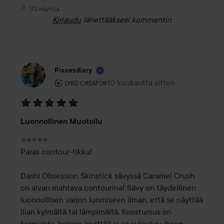
172 näyttöä
Kirjaudu
lähettääksesi kommentin
Piscesdiary
Käyttäjän rooli: Lyko Creator.
10 kuukautta sitten
Viesti luotiin 10 kuukautta sitten
LYKO CREATOR
Arvosana:
Luonnollinen Muotoilu
5
/
⭐️⭐️⭐️⭐️⭐️

5
Paras contour-tikku!

Dashl Obsession Skinstick sävyssä Caramel Crush 
on aivan mahtava contourina! Sävy on täydellinen 
luonnollisen varjon luomiseen ilman, että se näyttää 
liian kylmältä tai lämpimältä. Koostumus on 
kermaista, helppo levittää ja se sulautuu ihoon 