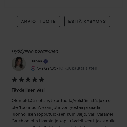
ARVIOI TUOTE
ESITÄ KYSYMYS
Hyödyllisin positiivinen
Janna
Käyttäjän rooli: Ambassador.
10 kuukautta sitten
Viesti luotiin 10 kuukautta sitten
AMBASSADOR
Arvosana:
Täydellinen väri
5
/
Olen pitkään etsinyt kontuuria/veistämistä, joka ei 
5
ole 'too much', vaan jota voi työstää ja saada 
luonnollisen lopputuloksen kuin varjo. Väri Caramel 
Crush on niin lämmin ja sopii täydellisesti, jos sinulla 