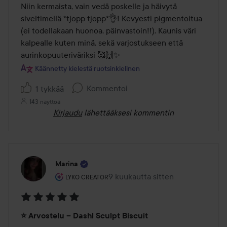
/
Niin kermaista, vain vedä poskelle ja häivytä 
5
siveltimellä *tjopp tjopp*👌! Kevyesti pigmentoitua 
(ei todellakaan huonoa, päinvastoin!!). Kaunis väri 
kalpealle kuten minä, sekä varjostukseen että 
aurinkopuuteriväriksi 🥰🙌✨️
Käännetty kielestä ruotsinkielinen
Kommentoi
1 tykkää
143 näyttöä
Kirjaudu
lähettääksesi kommentin
Marina
Käyttäjän rooli: Lyko Creator.
9 kuukautta sitten
Viesti luotiin 9 kuukautta sitten
LYKO CREATOR
Arvosana:
⭐ Arvostelu – Dashl Sculpt Biscuit
5