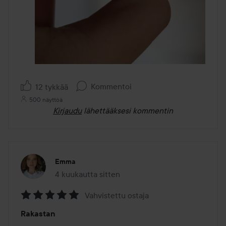
Kommentoi
12 tykkää
500 näyttöä
Kirjaudu
lähettääksesi kommentin
Emma
4 kuukautta sitten
Viesti luotiin 4 kuukautta sitten
Vahvistettu ostaja
Arvosana:
Rakastan
5