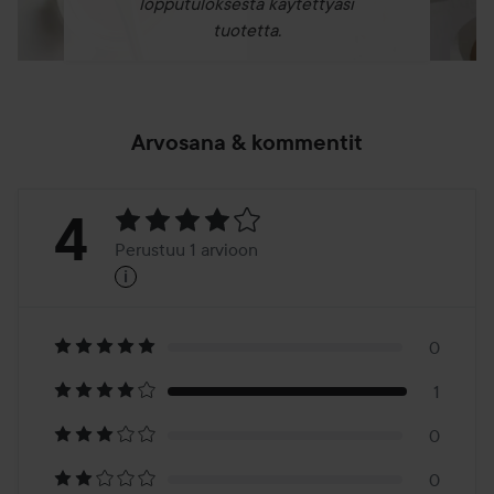
lopputuloksesta käytettyäsi
tuotetta.
Arvosana & kommentit
Arvosana:
4
Perustuu 1 arvioon
i
4
Perustuu
1
0
1
arvioon
0
0