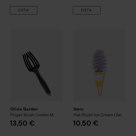
OSTA
OSTA
Olivia Garden
Finger Brush Combo
Ibero
M
Hair Brush Ice Cream
Lil
13,50 €
Olivia Garden
Ibero
Finger Brush Combo
M
Hair Brush Ice Cream
Lilac
13,50 €
10,50 €