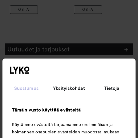
OSTA
OSTA
Uutuudet ja tarjoukset
Seuraa meitä
Suostumus
Yksityiskohdat
Tietoja
Asiakaspalvelu
Tämä sivusto käyttää evästeitä
Tietoja
Käytämme evästeitä tarjoamamme ensimmäisen ja
kolmannen osapuolen evästeiden muodossa, mukaan
Saattaisit myös tykätä