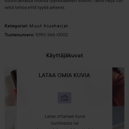
suoristamassa hiuksia tyylikkääseen lookiin, tämä harja tuo
sekä tehoa että tyyliä arkeesi.
Muut hiusharjat
Kategoriat
:
1090-366-0002
Tuotenumero
:
Käyttäjäkuvat
LATAA OMIA KUVIA
Lataa ottamasi kuva
tuotteesta tai