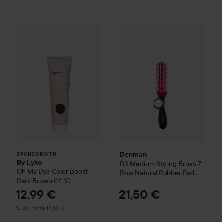
Denman
D3 Medium Styling B
By Lyko
Oh My Dye Color Boost
Dark Brown C4.
SPONSOROITU
Denman
SPONSOROITU
By Lyko
D3 Medium Styling Brush 7
Oh My Dye Color Boost
Row Natural Rubber Pad
Dark Brown C4.10
Black
12,99 €
21,50 €
Suositeltu hinta 13,50 €
Suos. hinta 13,50 €