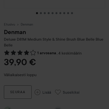
Etusivu
Denman
Denman
Deluxe D81M Medium Style & Shine Brush Blue Belle
Blue
Belle
1 arvosana
,
4 keskimäärin
Siirtyä jhk Arvosana & kommentit
39,90 €
Väliaikaisesti loppu
Lisää
Suosikiksi
SEURAA