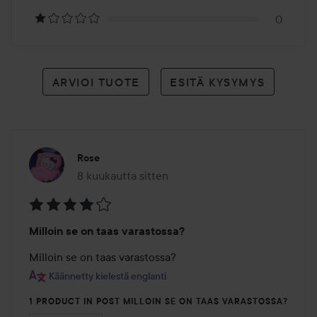
0
ARVIOI TUOTE
ESITÄ KYSYMYS
Rose
8 kuukautta sitten
Viesti luotiin 8 kuukautta sitten
Arvosana:
Milloin se on taas varastossa?
4
/
Milloin se on taas varastossa?
5
Käännetty kielestä englanti
1 PRODUCT IN POST MILLOIN SE ON TAAS VARASTOSSA?