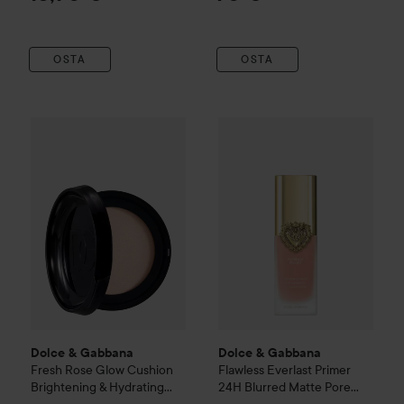
2N
OSTA
OSTA
Dolce & Gabbana
Fresh
Rose Glow Cushion Brightening & H
Dolce & Gabbana
Flawless
Eve
Dolce & Gabbana
Dolce & Gabbana
Fresh
Rose Glow Cushion
Flawless
Everlast Primer
Brightening & Hydrating
24H Blurred Matte Pore
Bouncy Foundation SPF50
Minimizing 2X Makeup Wear