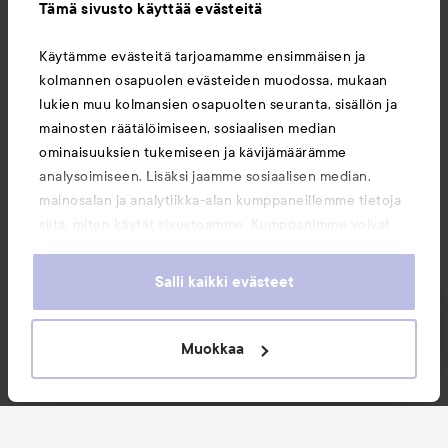
Tämä sivusto käyttää evästeitä
Tietoja
Käytämme evästeitä tarjoamamme ensimmäisen ja
kolmannen osapuolen evästeiden muodossa, mukaan
Saattaisit myös tykätä
lukien muu kolmansien osapuolten seuranta, sisällön ja
mainosten räätälöimiseen, sosiaalisen median
ominaisuuksien tukemiseen ja kävijämäärämme
analysoimiseen. Lisäksi jaamme sosiaalisen median,
mainosalan ja analytiikka-alan kumppaneillemme tietoja
siitä, miten käytät sivustoamme. Kumppanimme voivat
yhdistää näitä tietoja muihin tietoihin, joita olet antanut
heille tai joita on kerätty, kun olet käyttänyt heidän
Salli kaikki evästeet
palvelujaan. Käyttämällä sivustoamme, hyväksyt
evästeiden käytön.
Muokkaa
Copyright 2026