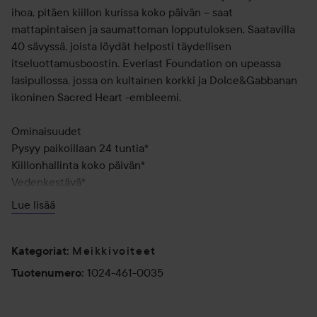
ihoa, pitäen kiillon kurissa koko päivän – saat
mattapintaisen ja saumattoman lopputuloksen. Saatavilla
40 sävyssä, joista löydät helposti täydellisen
itseluottamusboostin. Everlast Foundation on upeassa
lasipullossa, jossa on kultainen korkki ja Dolce&Gabbanan
ikoninen Sacred Heart -embleemi.
Ominaisuudet
Pysyy paikoillaan 24 tuntia*
Kiillonhallinta koko päivän*
Vedenkestävä*
Tasoittava blur-efekti**
Lue lisää
100 % samaa mieltä siitä, että koostumus ei halkeile
iholla**
Ei tuki ihohuokosia*
Meikkivoiteet
Kategoriat
:
1024-461-0035
Tuotenumero
:
*Kliininen/instrumentaalinen testi
**Itsearviointi