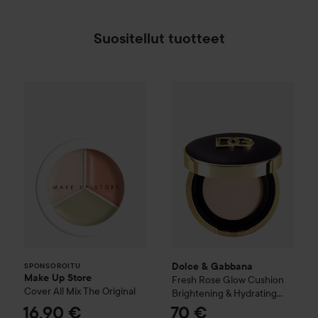
Suositellut tuotteet
Make Up Store
Cover All Mix
Dolce & Gabbana
The Original
Fresh
Rose G
16,90 
SPONSOROITU
Dolce & Gabbana
SPONSOROITU
Make Up Store
Fresh
Rose Glow Cushion
Cover All Mix
The Original
Brightening & Hydrating
Bouncy Foundation SPF50
16,90 €
70 €