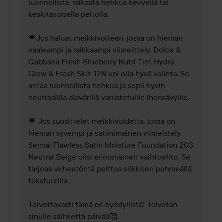
luonnollista, raikasta hehkua kevyellä tai 
keskitasoisella peitolla.

💗Jos haluat meikkivoiteen, jossa on hieman 
vaaleampi ja raikkaampi viimeistely, Dolce & 
Gabbana Fresh Blueberry Nutri Tint Hydra 
Glow & Fresh Skin 12N voi olla hyvä valinta. Se 
antaa luonnollista hehkua ja sopii hyvin 
neutraalilla alavärillä varustetuille ihonsävyille.

💗 Jos suosittelet meikkivoidetta, jossa on 
hieman syvempi ja satiinimainen viimeistely, 
Sensai Flawless Satin Moisture Foundation 203 
Neutral Beige olisi erinomainen vaihtoehto. Se 
tarjoaa virheetöntä peittoa silkkisen pehmeällä 
tekstuurilla.

Toivottavasti tämä oli hyödyllistä! Toivotan 