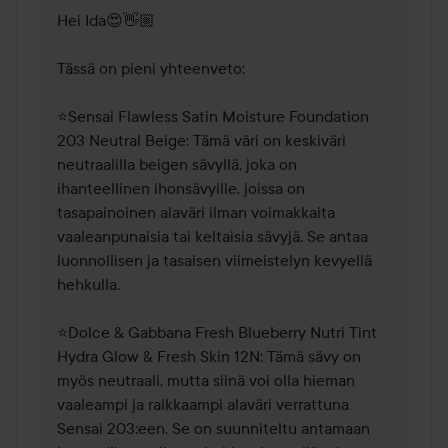
Hei Ida😍👋🏼

Tässä on pieni yhteenveto:

⭐Sensai Flawless Satin Moisture Foundation 
203 Neutral Beige: Tämä väri on keskiväri 
neutraalilla beigen sävyllä, joka on 
ihanteellinen ihonsävyille, joissa on 
tasapainoinen alaväri ilman voimakkaita 
vaaleanpunaisia tai keltaisia sävyjä. Se antaa 
luonnollisen ja tasaisen viimeistelyn kevyellä 
hehkulla.

⭐Dolce & Gabbana Fresh Blueberry Nutri Tint 
Hydra Glow & Fresh Skin 12N: Tämä sävy on 
myös neutraali, mutta siinä voi olla hieman 
vaaleampi ja raikkaampi alaväri verrattuna 
Sensai 203:een. Se on suunniteltu antamaan 