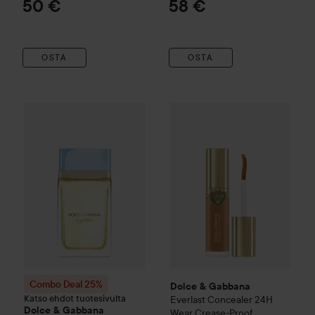
50 €
58 €
Refill
1C
OSTA
OSTA
Dolce & Gabbana
Everlast Co
Combo Deal 25%
Dolce & Gabbana
Light Blue
Eau de Parfu
Combo Deal 25%
Dolce & Gabbana
Katso ehdot tuotesivulta
Everlast Concealer 24H
Dolce & Gabbana
Wear Crease-Proof