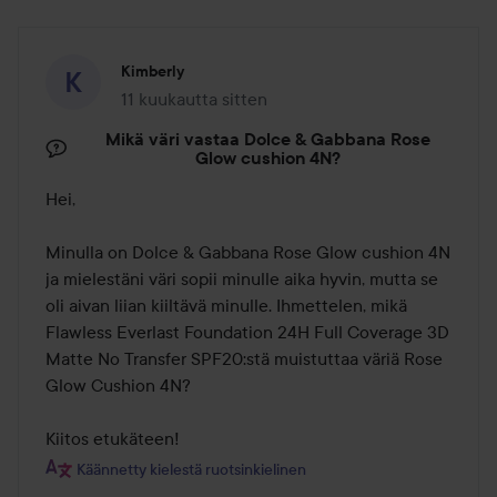
Vedenkestävä
Tämä meikkivoide sisältää ihoa hoitavia ainesosia ja
Kimberly
SPF20-suojan sekä ylellisen ja miellyttävän tunteen.
11 kuukautta sitten
Viesti luotiin 11 kuukautta sitten
Vegaaninen koostumus on rikastettu italialaisella
Mikä väri vastaa Dolce & Gabbana Rose
viikunakaktuksella, joka tunnetaan ihoa kiinteyttävästä
Glow cushion 4N?
vaikutuksesta, sisilialaisella avokadolla syväkosteutukseen
ja italialaisella granaattiomenalla, joka suojaa ihoa ulkoisilta
Hei,

rasituksilta.
Minulla on Dolce & Gabbana Rose Glow cushion 4N 
Käyttö:
ja mielestäni väri sopii minulle aika hyvin, mutta se 
oli aivan liian kiiltävä minulle. Ihmettelen, mikä 
27 ml
Flawless Everlast Foundation 24H Full Coverage 3D 
Matte No Transfer SPF20:stä muistuttaa väriä Rose 
Glow Cushion 4N?

Kiitos etukäteen!
Käännetty kielestä ruotsinkielinen