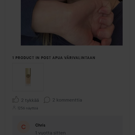
1 PRODUCT IN POST APUA VÄRIVALINTAAN
2 kommenttia
2 tykkää
1256 näyttöä
Chris
1 vuotta sitten
Kommentti lisättiin 1 vuotta sitten