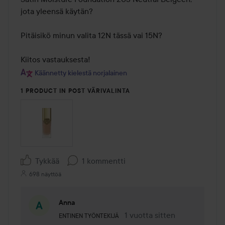
jota yleensä käytän?

Pitäisikö minun valita 12N tässä vai 15N?

Kiitos vastauksesta!
Käännetty kielestä norjalainen
1 PRODUCT IN POST VÄRIVALINTA
Tykkää
1 kommentti
698 näyttöä
Anna
Käyttäjän rooli: Entinen työntekijä.
1 vuotta sitten
Kommentti lisättiin 1 vuotta s
ENTINEN TYÖNTEKIJÄ