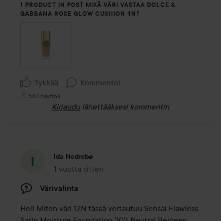
1 PRODUCT IN POST MIKÄ VÄRI VASTAA DOLCE &
GABBANA ROSE GLOW CUSHION 4N?
Tykkää
Kommentoi
563 näyttöä
Kirjaudu
lähettääksesi kommentin
Ida Nedrebø
1 vuotta sitten
Viesti luotiin 1 vuotta sitten
Värivalinta
Hei! Miten väri 12N tässä vertautuu Sensai Flawless 
Satin Moisture Foundation 203 Neutral Beigeen, 