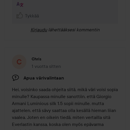
Tykkää
Kirjaudu
lähettääksesi kommentin
Chris
1 vuotta sitten
Viesti luotiin 1 vuotta sitten
Apua värivalintaan
Hei, voisinko saada ohjeita siitä, mikä väri voisi sopia 
minulle? Kaupassa minulle sanottiin, että Giorgio 
Armani Luminious silk 1.5 sopii minulle, mutta 
ajattelen, että sävy saattaa olla kesällä hieman liian 
vaalea. Joten en oikein tiedä, miten vertailla sitä 
Everlastin kanssa, koska olen myös epävarma 