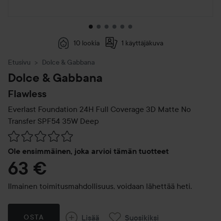
10 lookia
1 käyttäjäkuva
Etusivu
Dolce & Gabbana
Dolce & Gabbana
Flawless
Everlast Foundation 24H Full Coverage 3D Matte No
Transfer SPF54
35W Deep
Siirtyä jhk Arvosana & kommentit
Ole ensimmäinen, joka arvioi tämän tuotteet
63 €
Ilmainen toimitusmahdollisuus, voidaan lähettää heti.
Lisää
Suosikiksi
OSTA