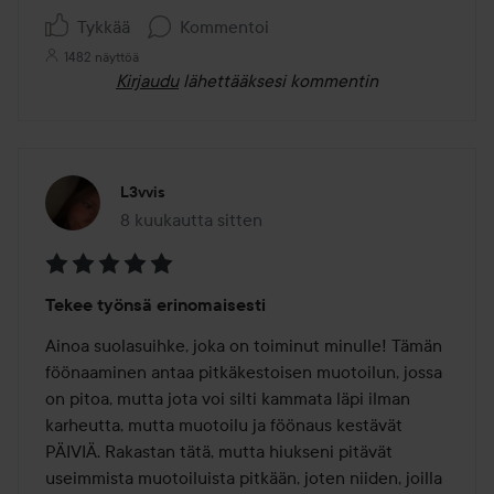
Tykkää
Kommentoi
1482 näyttöä
Kirjaudu
lähettääksesi kommentin
L3vvis
8 kuukautta sitten
Viesti luotiin 8 kuukautta sitten
Arvosana:
Tekee työnsä erinomaisesti
5
/
Ainoa suolasuihke, joka on toiminut minulle! Tämän 
5
föönaaminen antaa pitkäkestoisen muotoilun, jossa 
on pitoa, mutta jota voi silti kammata läpi ilman 
karheutta, mutta muotoilu ja föönaus kestävät 
PÄIVIÄ. Rakastan tätä, mutta hiukseni pitävät 
useimmista muotoiluista pitkään, joten niiden, joilla 