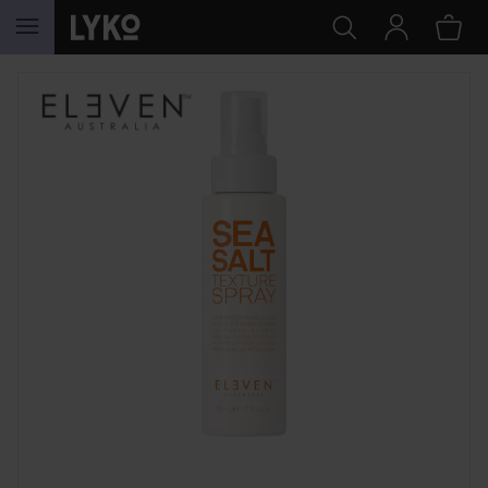
SIIRTYÄ JHK SISÄLTÖÖN