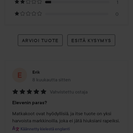
1
0
ARVIOI TUOTE
ESITÄ KYSYMYS
Erik
8 kuukautta sitten
Viesti luotiin 8 kuukautta sitten
Vahvistettu ostaja
Arvosana:
Elevenin paras?
5
/
Matkakoot ovat hyödyllisiä, ja itse tuote on yksi 
5
harvoista markkinoilla, joka ei jätä hiuksiani rapeiksi.
Käännetty kielestä englanti