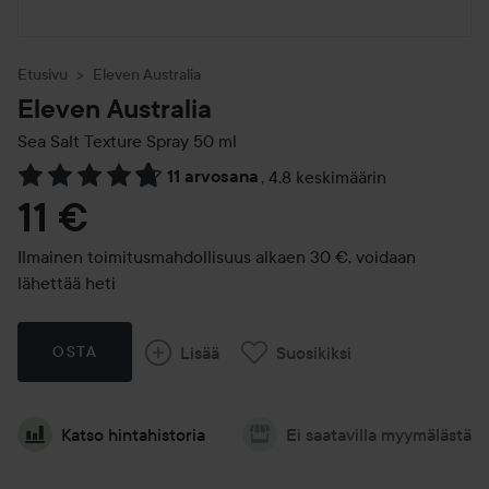
Etusivu
Eleven Australia
Eleven Australia
Sea Salt Texture Spray
50 ml
11 arvosana
,
4.8 keskimäärin
Siirtyä jhk Arvosana & kommentit
11 €
Ilmainen toimitusmahdollisuus alkaen 30 €, voidaan
lähettää heti
Lisää
Suosikiksi
OSTA
Katso hintahistoria
Ei saatavilla myymälästä