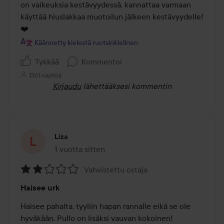
on vaikeuksia kestävyydessä, kannattaa varmaan 
käyttää hiuslakkaa muotoilun jälkeen kestävyydelle!
❤️
Käännetty kielestä ruotsinkielinen
Tykkää
Kommentoi
1361 näyttöä
Kirjaudu
lähettääksesi kommentin
Liza
1 vuotta sitten
Viesti luotiin 1 vuotta sitten
Vahvistettu ostaja
Arvosana:
Haisee urk
2
/
Haisee pahalta, tyyliin hapan rannalle eikä se ole 
5
hyväkään. Pullo on lisäksi vauvan kokoinen!