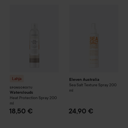
Lahja
Waterclouds
Heat Protection Spray
Eleven Australia
Sea Salt Text
200 ml
SPONSOROITU
Lahja
Eleven Australia
Sea Salt Texture Spray
200
SPONSOROITU
ml
Waterclouds
Heat Protection Spray
200
ml
18,50 €
24,90 €