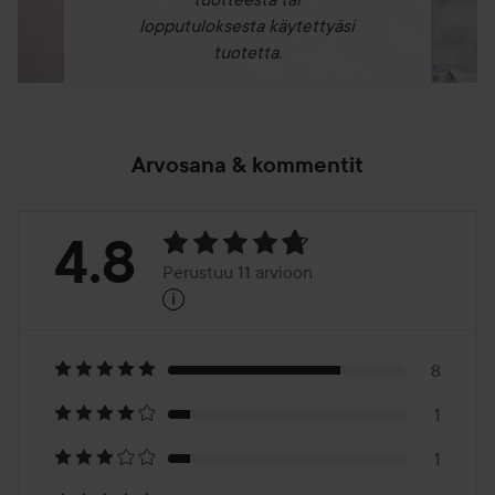
lopputuloksesta käytettyäsi
tuotetta.
Arvosana & kommentit
Arvosana:
4.8
Perustuu 11 arvioon
i
4.8
Perustuu
11
8
1
arvioon
1