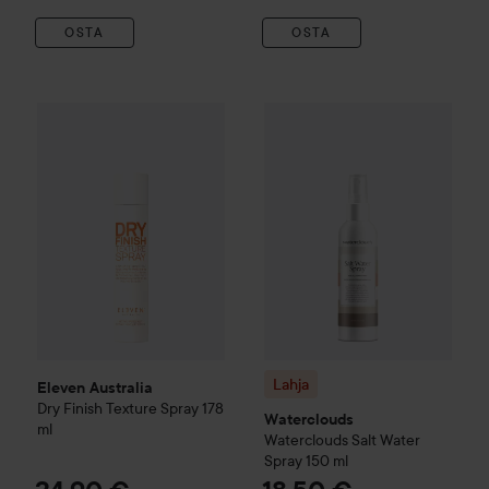
OSTA
OSTA
Eleven Australia
Dry Finish Texture Spray
178 ml
24,90 €
Lahja
Waterclouds
Watercloud
Lahja
Eleven Australia
Dry Finish Texture Spray
178
Waterclouds
ml
Waterclouds
Salt Water
Spray
150 ml