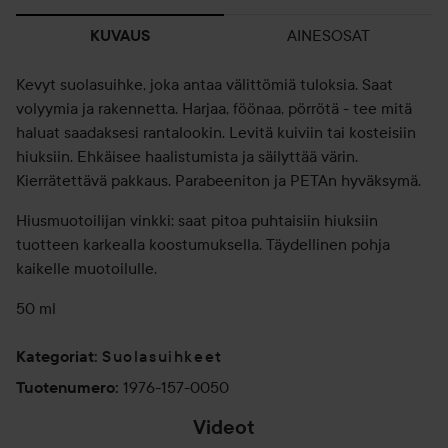
AINESOSAT
KUVAUS
Kevyt suolasuihke, joka antaa välittömiä tuloksia. Saat
volyymia ja rakennetta. Harjaa, föönaa, pörrötä - tee mitä
haluat saadaksesi rantalookin. Levitä kuiviin tai kosteisiin
hiuksiin. Ehkäisee haalistumista ja säilyttää värin.
Kierrätettävä pakkaus. Parabeeniton ja PETAn hyväksymä.
Hiusmuotoilijan vinkki: saat pitoa puhtaisiin hiuksiin
tuotteen karkealla koostumuksella. Täydellinen pohja
kaikelle muotoilulle.
50 ml
Suolasuihkeet
Kategoriat
:
1976-157-0050
Tuotenumero
:
Videot