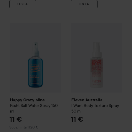
OSTA
OSTA
Eleven Australia
I Want Body 
11 €
Happy Crazy Mine
Pssht Salt Water Spray
150 ml
Suositeltu hinta 11,20 €
Happy Crazy Mine
Eleven Australia
Pssht Salt Water Spray
150
I Want Body Texture Spray
ml
50 ml
11 €
11 €
Suositeltu hinta 11,20 €
Suos. hinta 11,20 €