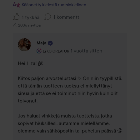
Käännetty kielestä ruotsinkielinen
1 kommentti
1 tykkää
2036 näyttöä
Maja
Käyttäjän rooli: Lyko Creator.
1 vuotta sitten
Kommentti lisättiin 1 vuotta sitt
LYKO CREATOR
Hei Liza! 🤗

Kiitos paljon arvostelustasi ✨ On niin tyypillistä, 
että tämän tuotteen tuoksu ei miellyttänyt 
sinua ja että se ei toiminut niin hyvin kuin olit 
toivonut.

Jos haluat vinkkejä muista tuotteista, jotka 
sopivat hiuksillesi, autamme mielellämme, 
olemme vain sähköpostin tai puhelun päässä 🤩
