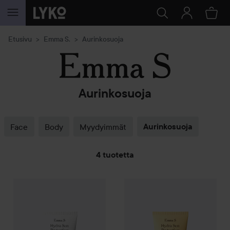
SIIRTYÄ JHK SISÄLTÖÖN
Etusivu
Emma S.
Aurinkosuoja
Aurinkosuoja
Face
Body
Myydyimmät
Aurinkosuoja
4 tuotetta
SIIRTYÄ JHK SUODATA
Combo Deal 25%
Emma S.
Hydra Sun Protection SPF 50 Face
Combo Deal 25%
Emma S.
Hyd