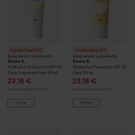
Combo Deal 25%
Combo Deal 25%
Katso ehdot tuotesivulta
Katso ehdot tuotesivulta
Emma S.
Emma S.
Hydra Sun Protection SPF 50
Hydra Sun Protection SPF 30
Face Fragrance Free
50 ml
Face
50 ml
Tarjoushinta
Tarjoushinta
23,18 €
23,18 €
Ilman kampanjaa 30,90 €
Ilman kampanjaa 30,90 €
OSTA
OSTA
Combo Deal 25%
Emma S.
Hydra Sun Protection Body SPF 3
Combo Deal 25%
Emma S.
Hyd