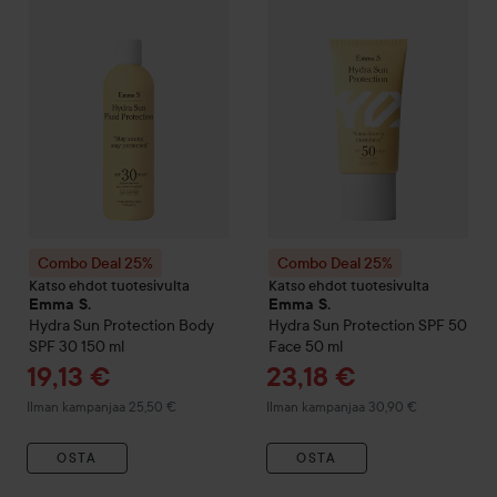
Combo Deal 25%
Combo Deal 25%
Katso ehdot tuotesivulta
Katso ehdot tuotesivulta
Emma S.
Emma S.
Hydra Sun Protection Body
Hydra Sun Protection SPF 50
SPF 30
150 ml
Face
50 ml
Tarjoushinta
Tarjoushinta
19,13 €
23,18 €
Ilman kampanjaa 25,50 €
Ilman kampanjaa 30,90 €
OSTA
OSTA