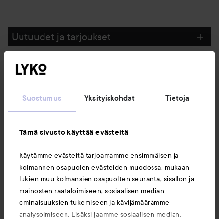
Uutuudet ja tarjoukset
Seuraa meitä
Suostumus
Yksityiskohdat
Tietoja
Asiakaspalvelu
Tämä sivusto käyttää evästeitä
Tietoja
Käytämme evästeitä tarjoamamme ensimmäisen ja
kolmannen osapuolen evästeiden muodossa, mukaan
Saattaisit myös tykätä
lukien muu kolmansien osapuolten seuranta, sisällön ja
mainosten räätälöimiseen, sosiaalisen median
ominaisuuksien tukemiseen ja kävijämäärämme
analysoimiseen. Lisäksi jaamme sosiaalisen median,