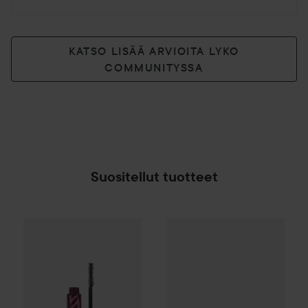
KATSO LISÄÄ ARVIOITA LYKO
COMMUNITYSSA
Suositellut tuotteet
Make Up Store
Magnified Master Volume Masca
G Beauty Lashes
Press & Go 
SPONSOROITU