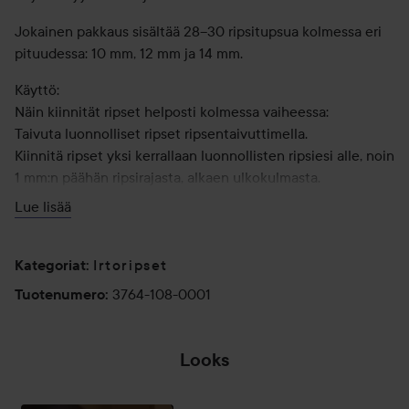
Jokainen pakkaus sisältää 28–30 ripsitupsua kolmessa eri
pituudessa: 10 mm, 12 mm ja 14 mm.
Käyttö:
Näin kiinnität ripset helposti kolmessa vaiheessa:
Taivuta luonnolliset ripset ripsentaivuttimella.
Kiinnitä ripset yksi kerrallaan luonnollisten ripsiesi alle, noin
1 mm:n päähän ripsirajasta, alkaen ulkokulmasta.
Paina varovasti ripsirajaa pitkin sormillasi tai pinseteillä,
Lue lisää
jotta ripset kiinnittyvät tukevasti paikoilleen.
Vinkkejä pitkäkestoiseen käyttöön:
Vältä silmien hieromista tai liiallista kosteutta.
Irtoripset
Kategoriat
:
Suihkun jälkeen kuivaa kasvosi varovasti taputtelemalla
3764-108-0001
Tuotenumero
:
sen sijaan, että hieroisit niitä.
Looks