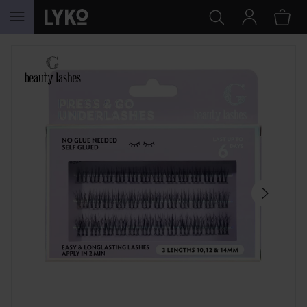
SIIRTYÄ JHK SISÄLTÖÖN
OHITA OSIO