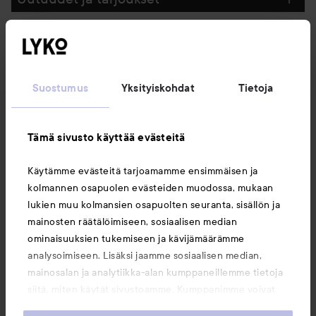
Seuraa meitä
Suostumus
Yksityiskohdat
Tietoja
Asiakaspalvelu
Tämä sivusto käyttää evästeitä
Tietoja
Käytämme evästeitä tarjoamamme ensimmäisen ja
kolmannen osapuolen evästeiden muodossa, mukaan
Saattaisit myös tykätä
lukien muu kolmansien osapuolten seuranta, sisällön ja
mainosten räätälöimiseen, sosiaalisen median
ominaisuuksien tukemiseen ja kävijämäärämme
analysoimiseen. Lisäksi jaamme sosiaalisen median,
mainosalan ja analytiikka-alan kumppaneillemme tietoja
siitä, miten käytät sivustoamme. Kumppanimme voivat
yhdistää näitä tietoja muihin tietoihin, joita olet antanut