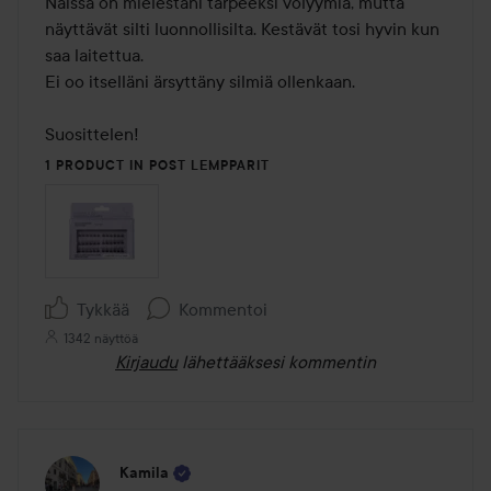
Näissä on mielestäni tarpeeksi volyymia, mutta 
näyttävät silti luonnollisilta. Kestävät tosi hyvin kun 
saa laitettua.

Ei oo itselläni ärsyttäny silmiä ollenkaan.

Suosittelen!
1 PRODUCT IN POST LEMPPARIT
Tykkää
Kommentoi
1342 näyttöä
Kirjaudu
lähettääksesi kommentin
Kamila