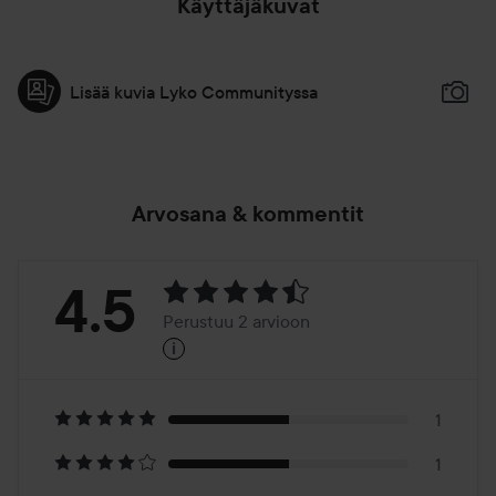
Käyttäjäkuvat
Lisää kuvia Lyko Communityssa
Arvosana & kommentit
Arvosana:
4.5
Perustuu 2 arvioon
i
4.5
Perustuu
2
1
1