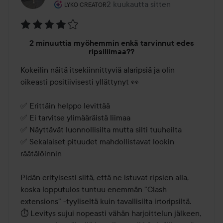
Käyttäjän rooli: Lyko Creator.
2 kuukautta sitten
Viesti luotiin 2 kuukautta sitten
LYKO CREATOR
Arvosana:
2 minuuttia myöhemmin enkä tarvinnut edes
4
ripsiliimaa??
/
Kokeilin näitä itsekiinnittyviä alaripsiä ja olin 
5
oikeasti positiivisesti yllättynyt 👀

✅ Erittäin helppo levittää

✅ Ei tarvitse ylimääräistä liimaa

✅ Näyttävät luonnollisilta mutta silti tuuheilta

✅ Sekalaiset pituudet mahdollistavat lookin 
räätälöinnin

Pidän erityisesti siitä, että ne istuvat ripsien alla, 
koska lopputulos tuntuu enemmän "Clash 
extensions" -tyyliseltä kuin tavallisilta irtoripsiltä.

⏱ Levitys sujui nopeasti vähän harjoittelun jälkeen, 