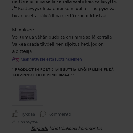
mutta ensimmäisellä kerralla vaatii kärsivällisyyttä.

💭 Kestävyys oli parempi kuin luulin — ne pysyivät 
hyvin useita päiviä ilman, että reunat irtosivat.

Miinukset:

Voi tuntua vähän oudolta ensimmäisellä kerralla

Vaikea saada täydellinen sijoitus heti, jos on 
aloittelija
Käännetty kielestä ruotsinkielinen
1 PRODUCT IN POST 2 MINUUTTIA MYÖHEMMIN ENKÄ
TARVINNUT EDES RIPSILIIMAA??
Tykkää
Kommentoi
1058 näyttöä
Kirjaudu
lähettääksesi kommentin