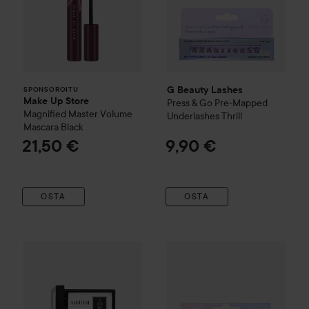
G Beauty Lashes
SPONSOROITU
Make Up Store
Press & Go Pre-Mapped
Magnified Master Volume
Underlashes
Thrill
Mascara
Black
21,50 €
9,90 €
OSTA
OSTA
Nanolash
Volume Lashes
0.10 D 6-13 mm
Kiss
Falscara Wisps Multipack
18,50 €