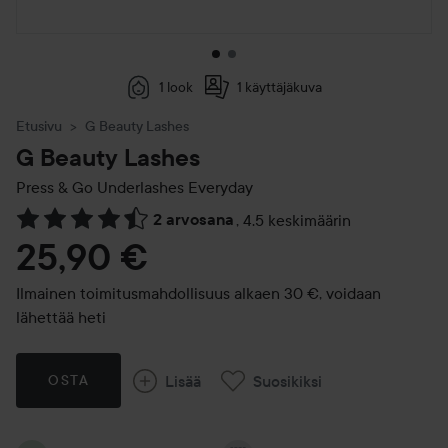
1 look
1 käyttäjäkuva
Etusivu
G Beauty Lashes
G Beauty Lashes
Press & Go Underlashes
Everyday
2 arvosana
,
4.5 keskimäärin
Siirtyä jhk Arvosana & kommentit
25,90 €
Ilmainen toimitusmahdollisuus alkaen 30 €, voidaan
lähettää heti
Lisää
Suosikiksi
OSTA