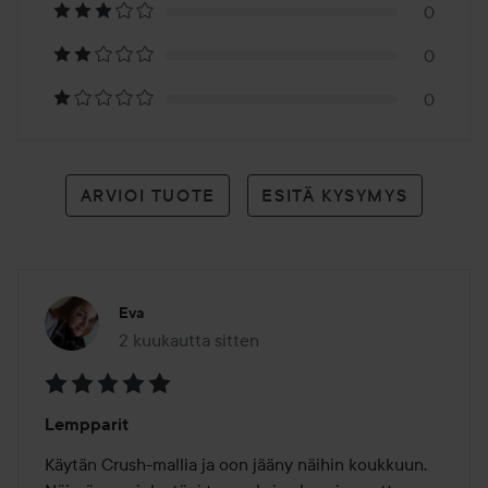
arvioon
0
0
0
ARVIOI TUOTE
ESITÄ KYSYMYS
Eva
2 kuukautta sitten
Viesti luotiin 2 kuukautta sitten
Arvosana:
Lempparit
5
/
Käytän Crush-mallia ja oon jääny näihin koukkuun. 
5