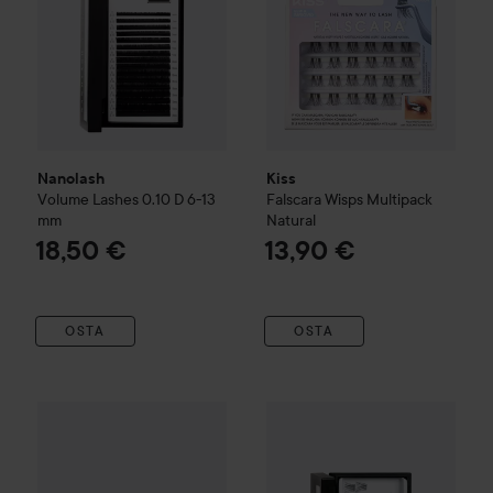
Nanolash
Kiss
Volume Lashes
0.10 D 6-13
Falscara Wisps Multipack
mm
Natural
18,50 €
13,90 €
OSTA
OSTA
G Beauty Lashes
Press & Go Lower Lashes
Nanolash
DIY Eyelash Extensi
Natural
25,90 €