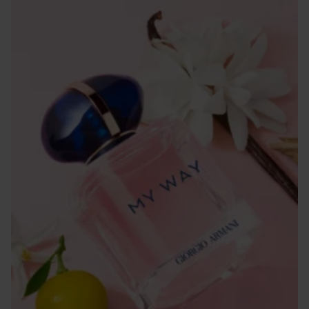
myydään erikseen.
Käyttö:
Käytä pulssikohtiin: ranne, kyynärpään sisäosa ja kaula.
50 ml