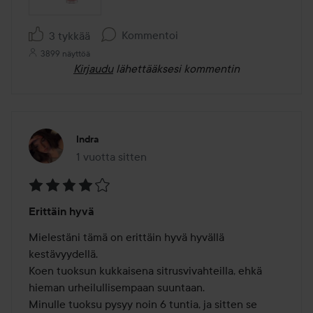
Kommentoi
3 tykkää
3899 näyttöä
Kirjaudu
lähettääksesi kommentin
Indra
1 vuotta sitten
Viesti luotiin 1 vuotta sitten
Arvosana:
Erittäin hyvä
4
/
Mielestäni tämä on erittäin hyvä hyvällä 
5
kestävyydellä. 

Koen tuoksun kukkaisena sitrusvivahteilla, ehkä 
hieman urheilullisempaan suuntaan.

Minulle tuoksu pysyy noin 6 tuntia, ja sitten se 