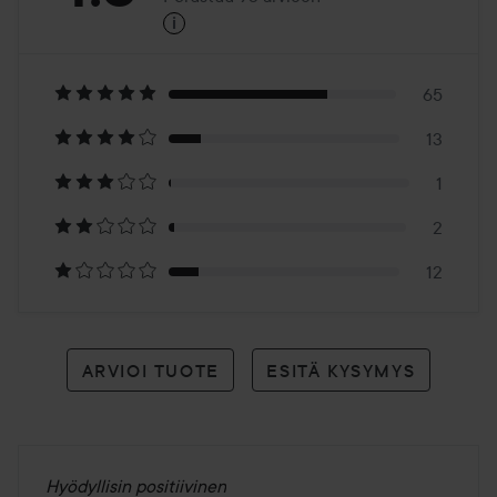
i
4.8
Perustuu
93
65
13
arvioon
1
2
12
ARVIOI TUOTE
ESITÄ KYSYMYS
Hyödyllisin positiivinen