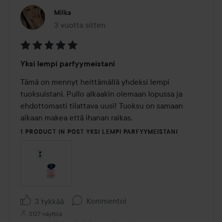
Milka
3 vuotta sitten
Viesti luotiin 3 vuotta sitten
Arvosana:
Yksi lempi parfyymeistani
5
/
Tämä on mennyt heittämällä yhdeksi lempi 
5
tuoksuistani. Pullo alkaakin olemaan lopussa ja 
ehdottomasti tilattava uusi! Tuoksu on samaan 
aikaan makea että ihanan raikas.
1 PRODUCT IN POST YKSI LEMPI PARFYYMEISTANI
Kommentoi
3 tykkää
3127 näyttöä