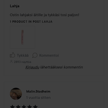
Arvosana:
Lahja
5
/
Ostin lahjaksi äitille ja tykkäsi tosi paljon!
5
1 PRODUCT IN POST LAHJA
Tykkää
Kommentoi
2893 näyttöä
Kirjaudu
lähettääksesi kommentin
Malin.stadheim
1 vuotta sitten
Viesti luotiin 1 vuotta sitten