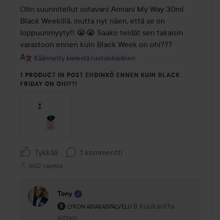
Olin suunnitellut ostavani Armani My Way 30ml 
Black Weekillä, mutta nyt näen, että se on 
loppuunmyyty!! 😭😭 Saako teidät sen takaisin 
varastoon ennen kuin Black Week on ohi???
Käännetty kielestä ruotsinkielinen
1 PRODUCT IN POST EHDINKÖ ENNEN KUIN BLACK
FRIDAY ON OHI??!
Tykkää
1 kommentti
1602 näyttöä
Tony
Käyttäjän rooli: Lykon asiakaspalvelu .
8 kuukautta
Kommentti lisättiin 8 kuu
LYKON ASIAKASPALVELU
sitten