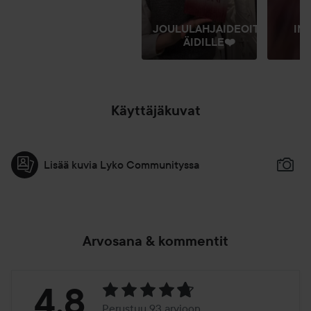
T
JOULULAHJAIDEOITA
IN
ÄIDILLE❤️
M
Käyttäjäkuvat
Lisää kuvia Lyko Communityssa
Arvosana & kommentit
Arvosana:
4.8
Perustuu 93 arvioon