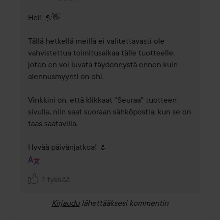
Hei! 🌞👋

Tällä hetkellä meillä ei valitettavasti ole 
vahvistettua toimitusaikaa tälle tuotteelle, 
joten en voi luvata täydennystä ennen kuin 
alennusmyynti on ohi.

Vinkkini on, että klikkaat "Seuraa" tuotteen 
sivulla, niin saat suoraan sähköpostia, kun se on 
taas saatavilla.

Hyvää päivänjatkoa! 🌷
1 tykkää
Kirjaudu
lähettääksesi kommentin