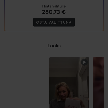
Way
Hinta valitulle
Eau
280,73 €
de
Parfum
OSTA VALITTUNA
Ylang
30ml
Looks
PARAS
OHITA OSIO