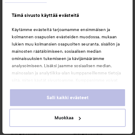
Tarjoushinta
Tarjoushinta
19,43 €
70,35 €
Ilman kampanjaa 25,90 €
Ilman kampanjaa 93,80 €
Tämä sivusto käyttää evästeitä
OSTA
OSTA
Käytämme evästeitä tarjoamamme ensimmäisen ja
kolmannen osapuolen evästeiden muodossa, mukaan
lukien muu kolmansien osapuolten seuranta, sisällön ja
Combo Deal 25%
Giorgio Armani
Combo Deal 25%
My Way
Eau de Parfum Int
Giorgio Arm
mainosten räätälöimiseen, sosiaalisen median
ominaisuuksien tukemiseen ja kävijämäärämme
analysoimiseen. Lisäksi jaamme sosiaalisen median,
mainosalan ja analytiikka-alan kumppaneillemme tietoja
siitä, miten käytät sivustoamme. Kumppanimme voivat
yhdistää näitä tietoja muihin tietoihin, joita olet antanut
heille tai joita on kerätty, kun olet käyttänyt heidän
Salli kaikki evästeet
palvelujaan. Käyttämällä sivustoamme, hyväksyt
evästeiden käytön.
Muokkaa
Combo Deal 25%
Combo Deal 25%
Katso ehdot tuotesivulta
Katso ehdot tuotesivulta
Giorgio Armani
Giorgio Armani