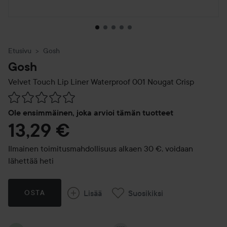
Etusivu
Gosh
Gosh
Velvet Touch Lip Liner Waterproof
001 Nougat Crisp
Siirtyä jhk Arvosana & kommentit
Ole ensimmäinen, joka arvioi tämän tuotteet
13,29 €
Ilmainen toimitusmahdollisuus alkaen 30 €, voidaan
lähettää heti
Lisää
Suosikiksi
OSTA