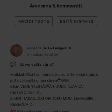
Arvosana & kommentit
ARVIOI TUOTE
ESITÄ KYSYMYS
Rebecca De La Lindgren 🌷
8 kuukautta sitten
Viesti luotiin 8 kuukautta sitten
Ei voi valita väriä?
Moikka! Olisi tosi hienoa, jos voisitte korjata tämän, 
jotta voi valita oman sävyn🥹🫶🏼

Etsin VEDENKESTÄVÄÄ HUULILINJAA JA 
PEITEVOIDETTA..

ILMOITTAKAA, JOS ON JOKU MUU. TERVEISIN, 
REBECCA ☺️
Käännetty kielestä ruotsinkielinen