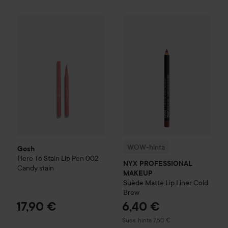
Gosh
Here To Stain Lip Pen
002 Candy stain
17,90 €
WOW-hinta
NYX PROFESSIO
WOW-hinta
Gosh
Here To Stain Lip Pen
002
NYX PROFESSIONAL
Candy stain
MAKEUP
Suède
Matte Lip Liner
Cold
Brew
17,90 €
6,40 €
Suositeltu hinta 7,50 €
Suos. hinta 7,50 €