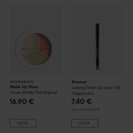
Make Up Store
Cover All Mix
The Original
16,90 
Rimmel
Lasting Finish Lip Lin
SPONSOROITU
Rimmel
SPONSOROITU
Make Up Store
Lasting Finish Lip Liner
705
Cover All Mix
The Original
Cappuccino
16,90 €
7,40 €
Suositeltu hinta 8,50 €
Suos. hinta 8,50 €
OSTA
OSTA