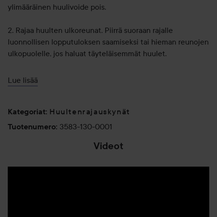
ylimääräinen huulivoide pois.
2. Rajaa huulten ulkoreunat. Piirrä suoraan rajalle
luonnollisen lopputuloksen saamiseksi tai hieman reunojen
ulkopuolelle, jos haluat täyteläisemmät huulet.
Vinkki! Piirrä X keskelle ylähuulta ja paksu pystysuora viiva
Lue lisää
alahuulen keskelle. Saat suudelmaefektin, joka korostaa
huultesi luonnollista muotoa.
Huultenrajauskynät
Kategoriat
:
6 g
3583-130-0001
Tuotenumero
:
Videot