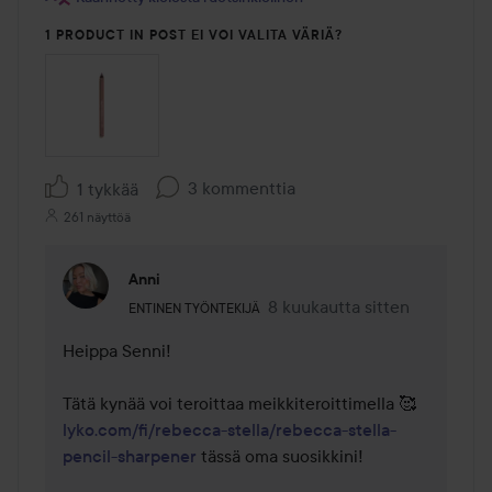
1 PRODUCT IN POST EI VOI VALITA VÄRIÄ?
3 kommenttia
1 tykkää
261 näyttöä
Anni
Käyttäjän rooli: Entinen työntekijä.
8 kuukautta sitten
Kommentti lisättiin 8 kuukaut
ENTINEN TYÖNTEKIJÄ
Heippa Senni!

Tätä kynää voi teroittaa meikkiteroittimella 🥰 
lyko.com/fi/rebecca-stella/rebecca-stella-
pencil-sharpener
 tässä oma suosikkini!
