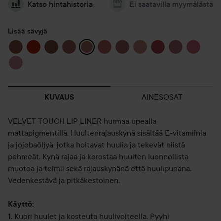
Katso hintahistoria
Ei saatavilla myymälästä
Lisää sävyjä
AINESOSAT
KUVAUS
VELVET TOUCH LIP LINER hurmaa upealla
mattapigmentillä. Huultenrajauskynä sisältää E-vitamiinia
ja jojobaöljyä, jotka hoitavat huulia ja tekevät niistä
pehmeät. Kynä rajaa ja korostaa huulten luonnollista
muotoa ja toimii sekä rajauskynänä että huulipunana.
Vedenkestävä ja pitkäkestoinen.
Käyttö:
1. Kuori huulet ja kosteuta huulivoiteella. Pyyhi