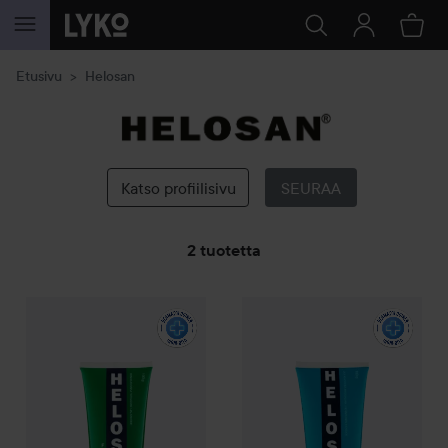
SIIRTYÄ JHK SISÄLTÖÖN
Etusivu
Helosan
Helosan
Katso profiilisivu
SEURAA
2 tuotetta
Helosan
SIIRTYÄ JHK SUODATA
fotsalva
100 g
Helosan
hudsalva original
100 
6,50 €