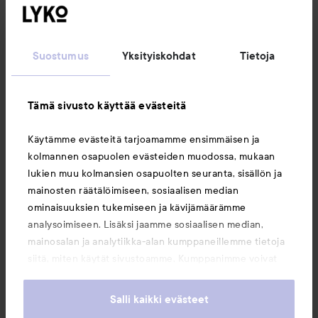
Seuraa meitä
Suostumus
Yksityiskohdat
Tietoja
Asiakaspalvelu
Tämä sivusto käyttää evästeitä
Tietoja
Käytämme evästeitä tarjoamamme ensimmäisen ja
kolmannen osapuolen evästeiden muodossa, mukaan
Saattaisit myös tykätä
lukien muu kolmansien osapuolten seuranta, sisällön ja
mainosten räätälöimiseen, sosiaalisen median
ominaisuuksien tukemiseen ja kävijämäärämme
analysoimiseen. Lisäksi jaamme sosiaalisen median,
mainosalan ja analytiikka-alan kumppaneillemme tietoja
siitä, miten käytät sivustoamme. Kumppanimme voivat
yhdistää näitä tietoja muihin tietoihin, joita olet antanut
heille tai joita on kerätty, kun olet käyttänyt heidän
Salli kaikki evästeet
palvelujaan. Käyttämällä sivustoamme, hyväksyt