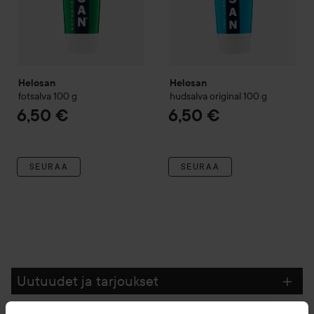
Helosan
Helosan
fotsalva
100 g
hudsalva original
100 g
6,50 €
6,50 €
SEURAA
SEURAA
Uutuudet ja tarjoukset