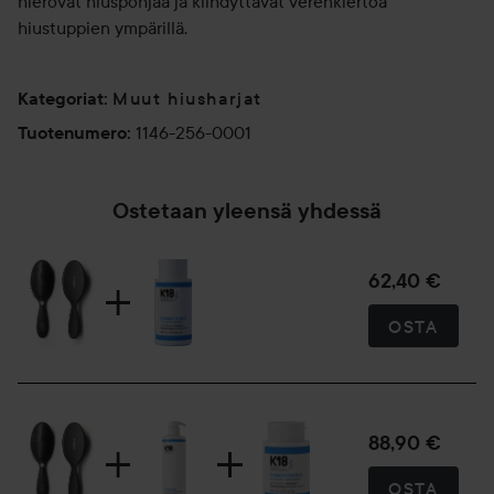
hierovat hiuspohjaa ja kiihdyttävät verenkiertoa
hiustuppien ympärillä.
Muut hiusharjat
Kategoriat
:
1146-256-0001
Tuotenumero
:
Ostetaan yleensä yhdessä
62,40 €
OSTA
88,90 €
OSTA