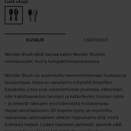
Lisää sävyjä
LISÄTIEDOT
KUVAUS
Wonder Brush Midi tarjoaa kaikki Wonder Brushin
ominaisuudet, mutta kompaktimmassa koossa.
Wonder Brush on suunniteltu hemmottelemaan hiuksiasi ja
hiuspohjaasi. Harja on varustettu erityisillä Smartflex-
harjaksilla, jotka ovat uskomattoman joustavia, vähentäen
näin kaksihaaraisten latvojen ja katkeilevien hiusten riskiä
– ja tekevät takkujen selvittämisestä mukavampaa.
Harjan ainutlaatuinen 3D-kupera tyyny on muotoiltu
tarjoamaan optimaalisen efektin riippumatta siitä, mistä
kulmasta harjaat. Lisäksi harjasten pehmeät, pyöreät päät