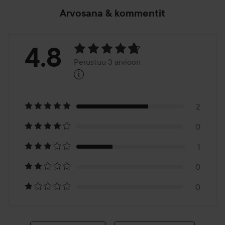
Arvosana & kommentit
Arvosana:
4.8
Perustuu 3 arvioon
i
4.8
Perustuu
3
2
0
arvioon
1
0
0