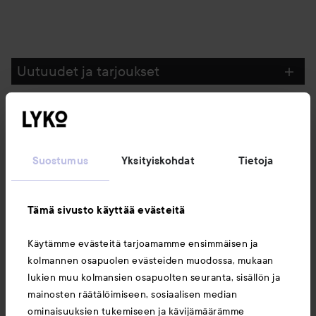
Uutuudet ja tarjoukset
Seuraa meitä
Suostumus
Yksityiskohdat
Tietoja
Asiakaspalvelu
Tämä sivusto käyttää evästeitä
Tietoja
Käytämme evästeitä tarjoamamme ensimmäisen ja
kolmannen osapuolen evästeiden muodossa, mukaan
Saattaisit myös tykätä
lukien muu kolmansien osapuolten seuranta, sisällön ja
mainosten räätälöimiseen, sosiaalisen median
ominaisuuksien tukemiseen ja kävijämäärämme