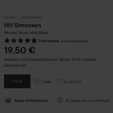
Etusivu
HH Simonsen
HH Simonsen
Wonder Brush Midi
Black
3 arvosana
,
4.8 keskimäärin
Siirtyä jhk Arvosana & kommentit
19,50 €
Ilmainen toimitusmahdollisuus alkaen 30 €, voidaan
lähettää heti
Lisää
Suosikiksi
OSTA
Katso hintahistoria
Ei saatavilla myymälästä