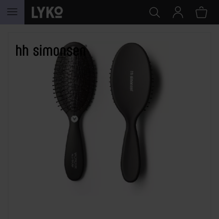
SIIRTYÄ JHK SISÄLTÖÖN