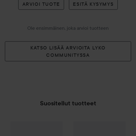
ARVIOI TUOTE
ESITÄ KYSYMYS
Ole ensimmäinen, joka arvioi tuotteen
KATSO LISÄÄ ARVIOITA LYKO
COMMUNITYSSA
Suositellut tuotteet
Lahja
Waterclouds
Repair Hairbutter
HH Simonsen
Wonder Brush
250 ml
Du
24 €
SPONSOROITU