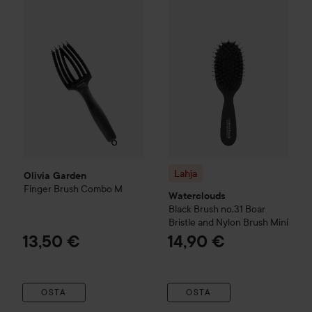
Olivia Garden
Finger Brush Combo
Lahja
M
Waterclouds
Black Brush
13,50 €
Lahja
Olivia Garden
Finger Brush Combo
M
Waterclouds
Black Brush
no.31 Boar
Bristle and Nylon Brush Mini
13,50 €
14,90 €
OSTA
OSTA