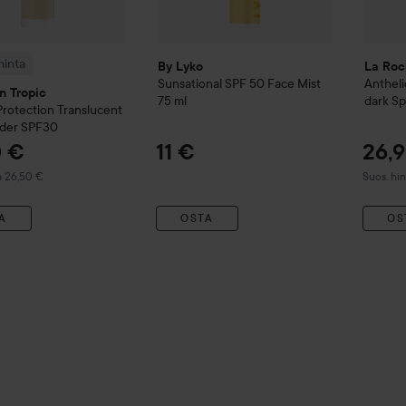
inta
By Lyko
La Roc
Sunsational SPF 50 Face Mist
Antheli
n Tropic
75 ml
dark Sp
Protection Translucent
der SPF30
0 €
11 €
26,
 hinta 26,50 €
Suositel
a 26,50 €
Suos. hi
A
OSTA
OS