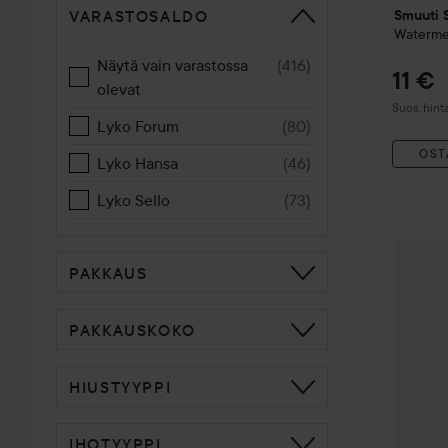
VARASTOSALDO
Smuuti 
Waterme
Näytä vain varastossa
(
416
)
11 €
olevat
Suositeltu
Suos. hint
Lyko Forum
(
80
)
OST
Lyko Hansa
(
46
)
Lyko Sello
(
73
)
WOW-hi
PAKKAUS
PAKKAUSKOKO
HIUSTYYPPI
IHOTYYPPI