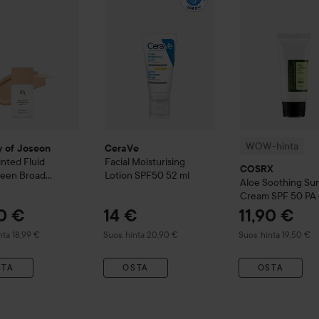
WOW-hinta
y of Joseon
CeraVe
inted Fluid
Facial Moisturising
COSRX
reen Broad
Lotion SPF50
52 ml
Aloe Soothing Su
um SPF 30 PA +++
Cream SPF 50 PA 
0
ml
40 €
14 €
11,90 €
tu hinta 18,99 €
Suositeltu hinta 20,90 €
Suositeltu hinta 19,5
nta 18,99 €
Suos. hinta 20,90 €
Suos. hinta 19,50 €
STA
OSTA
OSTA