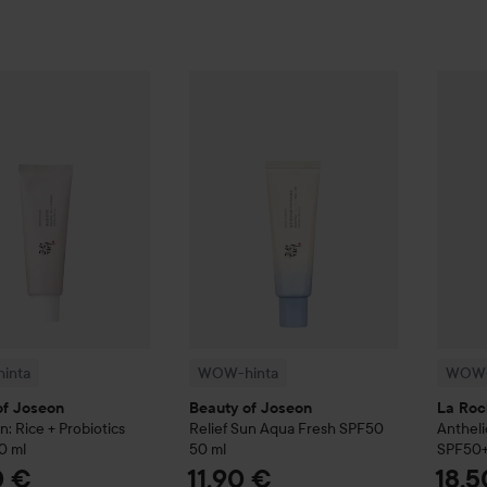
1
nta
Beauty of Joseon
Relief Sun: Rice + Probiotics SPF50
WOW-hinta
Beauty of Joseon
Relief Su
50 ml
WOW-h
Suo
inta
WOW-hinta
WOW-
of Joseon
Beauty of Joseon
La Roc
n: Rice + Probiotics
Relief Sun Aqua Fresh SPF50
Antheli
0 ml
50 ml
SPF50
0 €
11,90 €
18,5