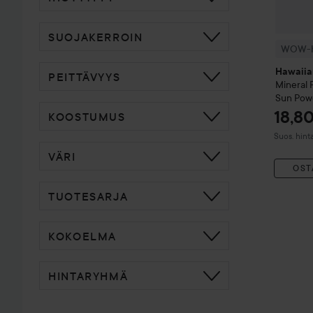
SUOJAKERROIN
WOW-h
Hawaiia
PEITTÄVYYS
Mineral 
Sun Pow
18,8
KOOSTUMUS
Suositeltu
Suos. hint
VÄRI
OST
TUOTESARJA
KOKOELMA
HINTARYHMÄ