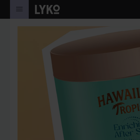
SIIRTYÄ JHK SISÄLTÖÖN