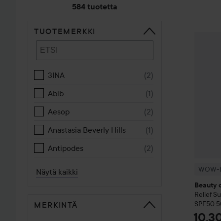
584 tuotetta
TUOTEMERKKI
SIIRTYÄ JHK LAJITTELE
WOW-hi
3INA
(
2
)
Abib
(
1
)
Aesop
(
2
)
Anastasia Beverly Hills
(
1
)
Antipodes
(
2
)
WOW-h
Näytä kaikki
Beauty 
Relief Su
SPF50
5
MERKINTÄ
10,3