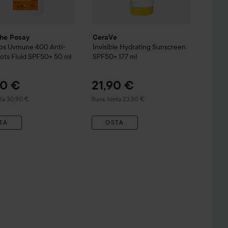
he Posay
CeraVe
os
Uvmune 400 Anti-
Invisible Hydrating Sunscreen
ots Fluid SPF50+
50 ml
SPF50+
177 ml
90 €
21,90 €
tu hinta 30,90 €
Suositeltu hinta 23,50 €
nta 30,90 €
Suos. hinta 23,50 €
TA
OSTA