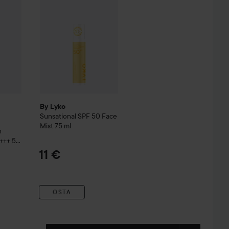
By Lyko
Sunsational SPF 50 Face
Mist
75 ml
n
+++
50
11 €
0 €
OSTA