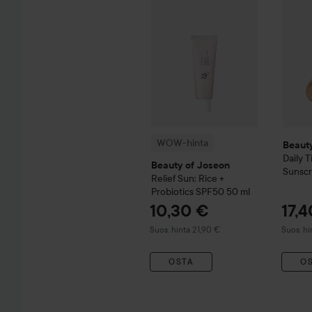
WOW-hinta
Beaut
Daily T
Beauty of Joseon
Sunsc
Relief Sun: Rice +
Spectr
Probiotics SPF50
50 ml
#LN11
10,30 €
17,
Suositeltu hinta 21,90 €
Suositel
Suos. hinta 21,90 €
Suos. hi
OSTA
O