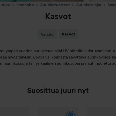
tusivu
Ihonhoito
Aurinkotuotteet
Aurinkosuojat
Kasv
Kasvot
Vartalo
Kasvot
asi ympäri vuoden aurinkosuojalla! UV-säteille altistuvan ihon 
keää myös talvisin. Löydä valikoimasta sävyttävä aurinkovoide kas
en aurinkosuoja tai fysikaalinen aurinkosuoja ja nauti huoletta a
Suosittua juuri nyt
10,30 €
y of Joseon
ef Sun: Rice + Probiotics SPF50
Daily Tinted Fluid Sunscreen Broad Spectrum SPF 3
CeraVe
Facial Moisturising Lotion SPF50
50 ml
WOW-hinta
COS
52
Suositeltu hinta 21,90 €