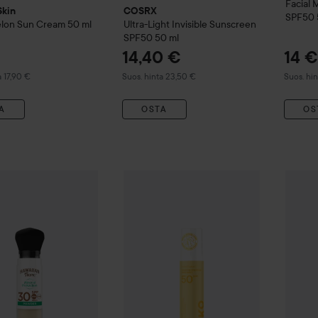
Facial 
Skin
COSRX
SPF50
lon Sun Cream
50 ml
Ultra-Light Invisible Sunscreen
SPF50
50 ml
14,40 €
14 €
 hinta 17,90 €
Suositeltu hinta 23,50 €
Suositel
a 17,90 €
Suos. hinta 23,50 €
Suos. hi
A
OSTA
OS
By Lyko
Sunsational SPF 50 Face Mist
7
nta
Hawaiian Tropic
Mineral Protection Translucent Sun Powde
La Roc