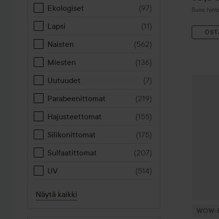
Ekologiset
(
97
)
Suositeltu
Suos. hint
Lapsi
(
11
)
OST
Naisten
(
562
)
Miesten
(
136
)
Uutuudet
(
7
)
WOW-hi
Parabeenittomat
(
219
)
Hajusteettomat
(
155
)
Silikonittomat
(
175
)
Sulfaatittomat
(
207
)
UV
(
514
)
Näytä kaikki
WOW-h