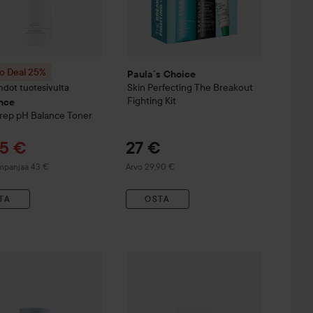
 Deal 25%
Paula´s Choice
Skin Perfecting
The Breakout
hdot tuotesivulta
Fighting Kit
nce
rep pH Balance Toner
oushinta
25 €
27 €
mpanjaa 43 €
Arvo 29,90 €
TA
OSTA
inta
a
Time Miracle Botanic Retinol Serum
14,90 €
30 ml
48,50 €
p Mask x 2
Combo Deal 25%
Exuviance
Daily Corr
 78 €
Ilman pakettihintaa: 17 €