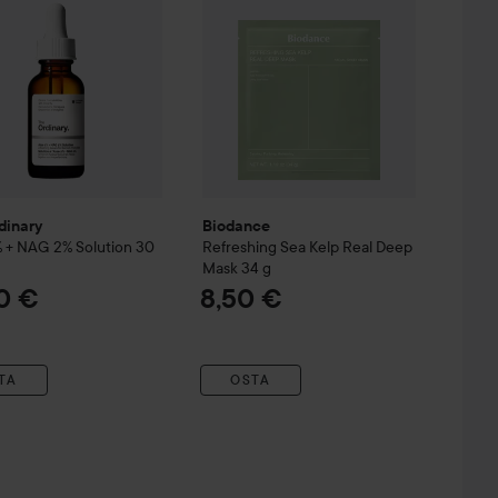
dinary
Biodance
% + NAG 2% Solution
30
Refreshing Sea Kelp Real Deep
Mask
34 g
0 €
8,50 €
TA
OSTA