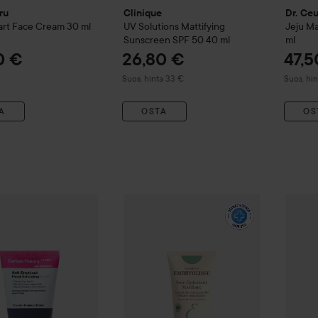
ru
Clinique
Dr. Ce
art Face Cream
30 ml
UV Solutions Mattifying
Jeju M
Sunscreen SPF 50
40 ml
ml
0 €
26,80 €
47,5
Suositeltu hinta 33 €
Suositelt
Suos. hinta 33 €
Suos. hi
A
OSTA
OS
Theory
Anti Breakout
Charcoal & Tea Tree Oil Breakout Control Fa
Embryolisse
Mattifying Moisturizer
50 m
Combo