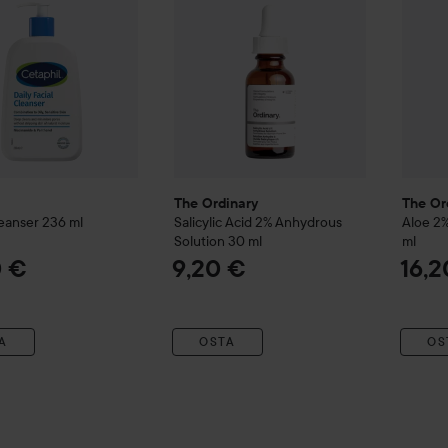
l
The Ordinary
The Or
leanser
236 ml
Salicylic Acid 2% Anhydrous
Aloe 2
Solution
30 ml
ml
0 €
9,20 €
16,2
A
OSTA
OS