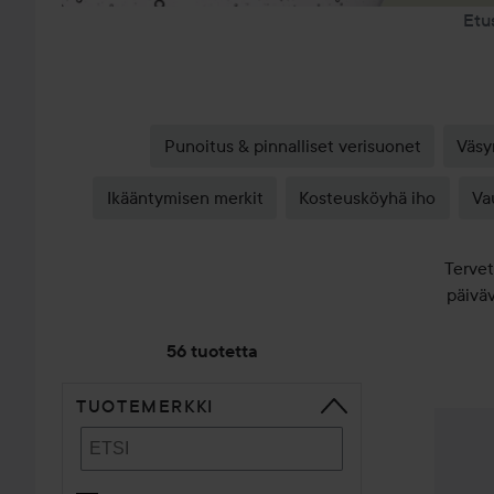
Etu
Punoitus & pinnalliset verisuonet
Väsy
Ikääntymisen merkit
Kosteusköyhä iho
Va
Tervet
päiväv
56 tuotetta
TUOTEMERKKI
SIIRTYÄ JHK LAJITTELE
Cetaphi