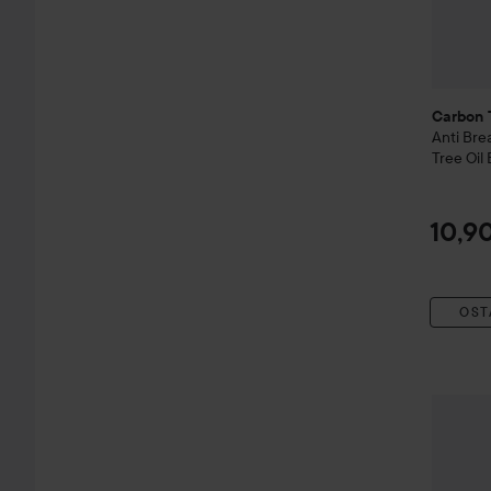
Carbon 
Anti Bre
Tree Oil
Facial Ex
10,9
OST
Combo 