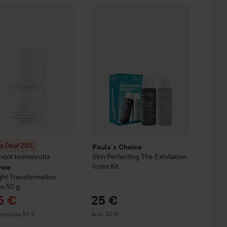
Tar
iquid Exfoliant
118 ml
41,
39 €
 Deal 25%
Exuviance
Overnight Transformation Complex
Paula´s Choice
Skin Perfecting
50 g
The Exfo
Ilman 
 Deal 25%
Paula´s Choice
Skin Perfecting
The Exfoliation
hdot tuotesivulta
Icons Kit
nce
ht Transformation
ex
50 g
oushinta
5 €
25 €
mpanjaa 55 €
Arvo 30 €