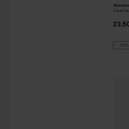
Murumu
Fresh St
23,5
OST
Carbon 