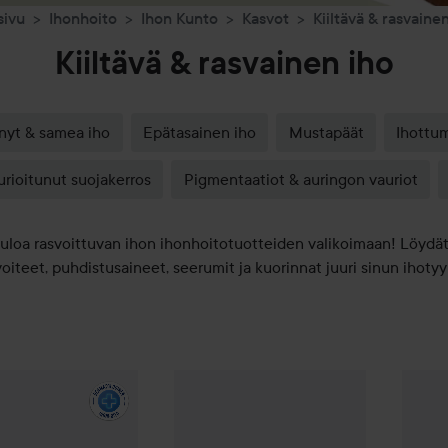
sivu
Ihonhoito
Ihon Kunto
Kasvot
Kiiltävä & rasvaine
Kiiltävä & rasvainen iho
nyt & samea iho
Epätasainen iho
Mustapäät
Ihottu
urioitunut suojakerros
Pigmentaatiot & auringon vauriot
uloa rasvoittuvan ihon ihonhoitotuotteiden valikoimaan! Löydät
oiteet, puhdistusaineet, seerumit ja kuorinnat juuri sinun ihotyyp
l
Facial Cleanser
236 ml
The Ordinary
Salicylic Acid 2% Anhydro
The Or
13,50 €