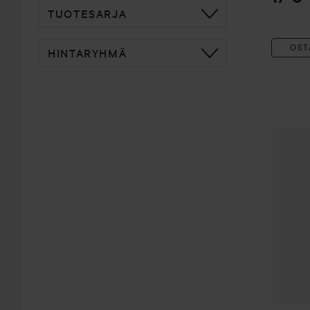
TUOTESARJA
OST
HINTARYHMÄ
Murumu