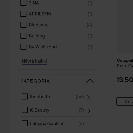
3INA
(
1
)
APRILSKIN
(
1
)
Biodance
(
4
)
Bulldog
(
1
)
By Wishtrend
(
1
)
Näytä kaikki
Cetaphi
Facial C
13,5
KATEGORIA
Ihonhoito
(
56
)
OST
K-Beauty
(
7
)
Lahjapakkaukset
(
2
)