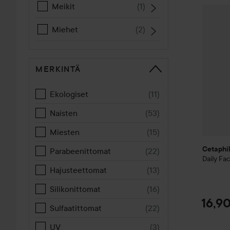
Meikit
(
1
)
Cetaphi
Miehet
(
2
)
MERKINTÄ
Ekologiset
(
11
)
Naisten
(
53
)
Miesten
(
15
)
Cetaphi
Parabeenittomat
(
22
)
Daily Fac
Hajusteettomat
(
13
)
Silikonittomat
(
16
)
16,9
Sulfaatittomat
(
22
)
UV
(
3
)