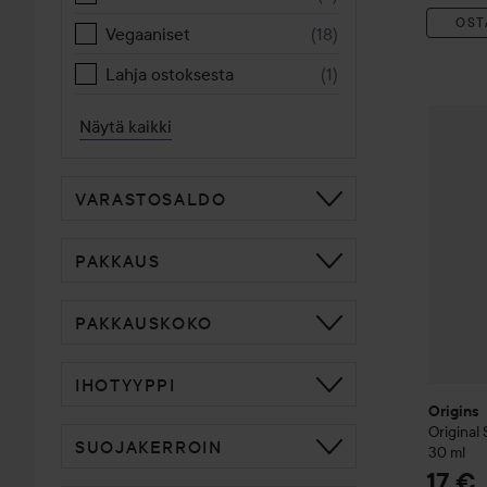
OST
Vegaaniset
(
18
)
Lahja ostoksesta
(
1
)
Origins
O
Näytä kaikki
VARASTOSALDO
PAKKAUS
PAKKAUSKOKO
IHOTYYPPI
Origins
Original 
SUOJAKERROIN
30 ml
17 €