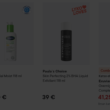
l
Daily Facial Moist
118 ml
Paula´s Choice
Skin Perfecting
2% BHA L
16,90 €
Combo
Combo
l
Paula´s Choice
ial Moist
118 ml
Skin Perfecting
2% BHA Liquid
Katso e
Exfoliant
118 ml
Exuvia
Overnig
Compl
Tarj
0 €
39 €
41,2
Ilman ka