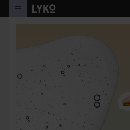
SIIRTYÄ JHK SISÄLTÖÖN