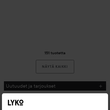
151 tuotetta
NÄYTÄ KAIKKI
Uutuudet ja tarjoukset
Seuraa meitä