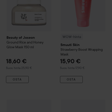
WOW-hinta
Beauty of Joseon
Ground Rice and Honey
Smuuti Skin
Glow Mask
150 ml
Strawberry Boost Wrapping
Mask
18,60 €
15,90 €
Suositeltu hinta 25,90 €
Suositeltu hinta 17,90 €
Suos. hinta 25,90 €
Suos. hinta 17,90 €
OSTA
OSTA
Maria Åkerberg
Face Mask Clearing
15 ml
7,50 €
Combo Deal 25%
Emma S.
Tre