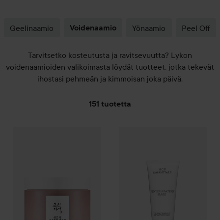
Geelinaamio
Voidenaamio
Yönaamio
Peel Off
Tarvitsetko kosteutusta ja ravitsevuutta? Lykon
voidenaamioiden valikoimasta löydät tuotteet, jotka tekevät
ihostasi pehmeän ja kimmoisan joka päivä.
151 tuotetta
SIIRTYÄ JHK SUODATA
WOW-hinta
Beauty of Joseon
Red Bean Refreshing Pore Mas
Kampanja 80%
N.C.P. Olfactiv