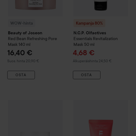
WOW-hinta
Kampanja 80%
Beauty of Joseon
N.C.P. Olfactives
Red Bean Refreshing Pore
Essentials
Revitalization
Mask
140 ml
Mask
50 ml
Tarjoushinta
16,40 €
4,68 €
Suositeltu hinta 20,90 €
Normaali hinta 24,50 €
Suos. hinta 20,90 €
Alkuperäishinta 24,50 €
OSTA
OSTA
Beauty of Joseon
Ground Rice and Honey Glow Mask
WOW-hinta
Smuuti Skin
150 ml
Straw
S