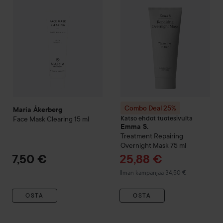
Combo Deal 25%
Maria Åkerberg
Katso ehdot tuotesivulta
Face Mask Clearing
15 ml
Emma S.
Treatment
Repairing
Overnight Mask
75 ml
Tarjoushinta
7,50 €
25,88 €
Ilman kampanjaa 34,50 €
OSTA
OSTA