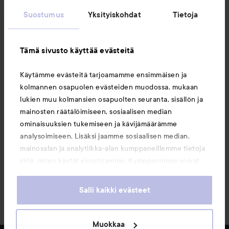
Suostumus
Yksityiskohdat
Tietoja
Asiakaspalvelu
Tämä sivusto käyttää evästeitä
Tietoja
Käytämme evästeitä tarjoamamme ensimmäisen ja
kolmannen osapuolen evästeiden muodossa, mukaan
Saattaisit myös tykätä
lukien muu kolmansien osapuolten seuranta, sisällön ja
mainosten räätälöimiseen, sosiaalisen median
ominaisuuksien tukemiseen ja kävijämäärämme
analysoimiseen. Lisäksi jaamme sosiaalisen median,
mainosalan ja analytiikka-alan kumppaneillemme tietoja
siitä, miten käytät sivustoamme. Kumppanimme voivat
yhdistää näitä tietoja muihin tietoihin, joita olet antanut
heille tai joita on kerätty, kun olet käyttänyt heidän
Salli kaikki evästeet
palvelujaan. Käyttämällä sivustoamme, hyväksyt
evästeiden käytön.
Muokkaa