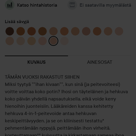
Katso hintahistoria
Ei saatavilla myymälästä
Lisää sävyjä
AINESOSAT
KUVAUS
TÄMÄN VUOKSI RAKASTUT SIIHEN
Miksi tyytyä ""ihan kivaan"", kun sinä (ja peitevoiteesi)
voitte voittaa koko potin? Ihosi on täyteläinen ja hehkuva
koko päivän yhdellä napsautuksella, eikä voide kerry
hienoihin juonteisiin. Lääkäreiden kanssa kehitetty
hehkuva 4-in-1-peitevoide antaa hehkuvan
keskipeittävyyden, ja se on kliinisesti testattu*
pehmentämään ryppyjä, peittämään ihon virheitä,
kosteuttamaan** kuivuutta ja kirkastamaan sameaa ihoa.