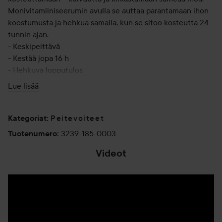
Monivitamiiniseerumin avulla se auttaa parantamaan ihon
koostumusta ja hehkua samalla, kun se sitoo kosteutta 24
tunnin ajan.
- Keskipeittävä
- Kestää jopa 16 h
- Hehkuva lopputulos
Lue lisää
TÄRKEIMMÄT EDUT
- Kliinisesti testattu*, 4-in-1 seerumipeitevoide
- Helppokäyttöinen ja pehmeäkärkinen applikaattori: 1
Peitevoiteet
Kategoriat
:
napsautus peittää näpyt ja 3 napsautusta tuo hehkua koko
3239-185-0003
Tuotenumero
:
kasvoille
Videot
- Kestää jopa 16 h ja kosteuttaa 24 h
- Täytelöittävä + monivitamiiniseerumi: sisältää
hyaluronihappoa, niasiiniamidia, B5- ja E-vitamiineja, jotka
auttavat parantamaan ihon kosteutta, koostumusta ja
säteilyä
- Välittömästi silottava: pehmeät puuterit tasoittavat iho-