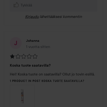
Tykkää
Kirjaudu
lähettääksesi kommentin
Johanna
1 vuotta sitten
Viesti luotiin 1 vuotta sitten
Arvosana:
Koska tuote saatavilla?
1
/
Hei! Koska tuote on saatavilla? Ollut jo tovin esillä.
5
1 PRODUCT IN POST KOSKA TUOTE SAATAVILLA?