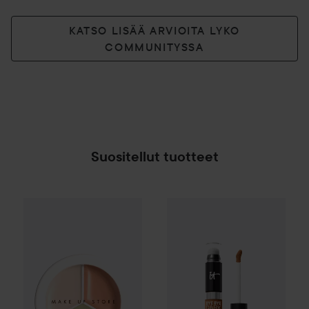
KATSO LISÄÄ ARVIOITA LYKO
COMMUNITYSSA
Suositellut tuotteet
Make Up Store
Cover All Mix
The Original
16,90 
Kampanja 60%
IT Cosmetics
B
SPONSOROITU