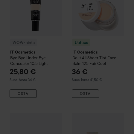
WOW-hinta
Uutuus
IT Cosmetics
IT Cosmetics
Bye Bye Under Eye
Do It All Sheer Tint Face
Concealer
10.5 Light
Balm
125 Fair Cool
25,80 €
36 €
Suositeltu hinta 34 €
Suositeltu hinta 41,50 €
Suos. hinta 34 €
Suos. hinta 41,50 €
OSTA
OSTA
IT Cosmetics
Do It All
Serum Color Balm
18 g
41 €
IT Cosmetics
Your Skin But Be