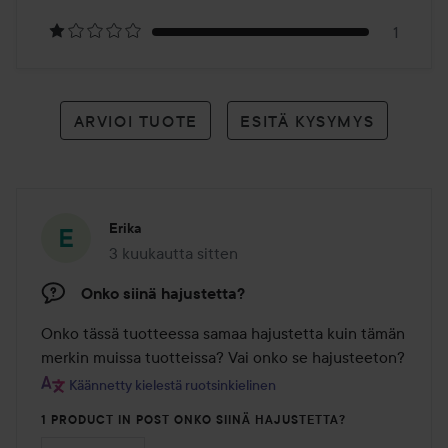
1
ARVIOI TUOTE
ESITÄ KYSYMYS
Erika
3 kuukautta sitten
Viesti luotiin 3 kuukautta sitten
Onko siinä hajustetta?
Onko tässä tuotteessa samaa hajustetta kuin tämän 
merkin muissa tuotteissa? Vai onko se hajusteeton?
Käännetty kielestä ruotsinkielinen
1 PRODUCT IN POST ONKO SIINÄ HAJUSTETTA?