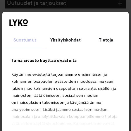
Uutuudet ja tarjoukset
Seuraa meitä
Suostumus
Yksityiskohdat
Tietoja
Asiakaspalvelu
Tämä sivusto käyttää evästeitä
Tietoja
Käytämme evästeitä tarjoamamme ensimmäisen ja
kolmannen osapuolen evästeiden muodossa, mukaan
Saattaisit myös tykätä
lukien muu kolmansien osapuolten seuranta, sisällön ja
mainosten räätälöimiseen, sosiaalisen median
ominaisuuksien tukemiseen ja kävijämäärämme
analysoimiseen. Lisäksi jaamme sosiaalisen median,
mainosalan ja analytiikka-alan kumppaneillemme tietoja
siitä, miten käytät sivustoamme. Kumppanimme voivat
yhdistää näitä tietoja muihin tietoihin, joita olet antanut