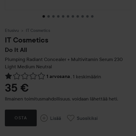
Etusivu
IT Cosmetics
IT Cosmetics
Do It All
Plumping Radiant Concealer + Multivitamin Serum
230
Light Medium Neutral
1 arvosana
,
1 keskimäärin
Siirtyä jhk Arvosana & kommentit
35 €
Ilmainen toimitusmahdollisuus, voidaan lähettää heti.
Lisää
Suosikiksi
OSTA