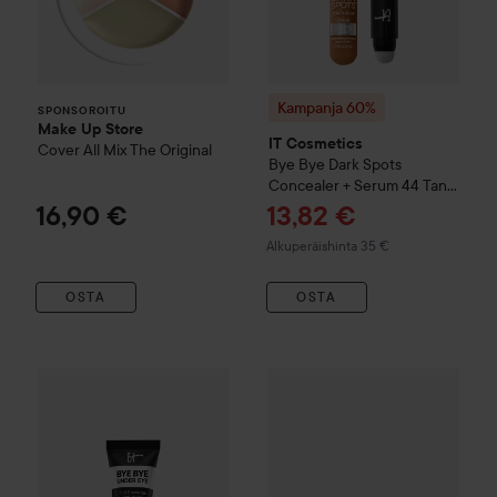
Kampanja 60%
SPONSOROITU
Make Up Store
IT Cosmetics
Cover All Mix
The Original
Bye Bye Dark Spots
Concealer + Serum
44 Tan
Warm
Tarjoushinta
16,90 €
13,82 €
Normaali hinta 35 €
Alkuperäishinta 35 €
OSTA
OSTA
WOW-hinta
IT Cosmetics
Bye Bye Under Eye Concealer
Uutuus
IT Cosmetics
Do It All
10.5