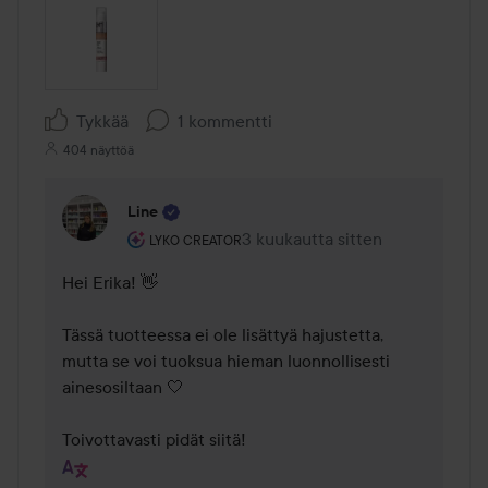
Tykkää
1 kommentti
404 näyttöä
Line
Käyttäjän rooli: Lyko Creator.
3 kuukautta sitten
Kommentti lisättiin 3 kuukautta 
LYKO CREATOR
Hei Erika! 👋

Tässä tuotteessa ei ole lisättyä hajustetta, 
mutta se voi tuoksua hieman luonnollisesti 
ainesosiltaan 🤍

Toivottavasti pidät siitä!