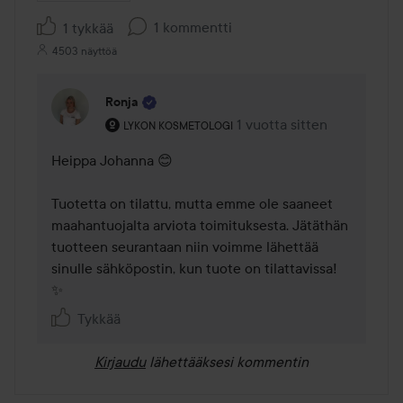
1 kommentti
1 tykkää
4503 näyttöä
Ronja
Käyttäjän rooli: Lykon kosmetologi.
1 vuotta sitten
Kommentti lisättiin 1 vuott
LYKON KOSMETOLOGI
Heippa Johanna 😊

Tuotetta on tilattu, mutta emme ole saaneet 
maahantuojalta arviota toimituksesta. Jätäthän 
tuotteen seurantaan niin voimme lähettää 
sinulle sähköpostin, kun tuote on tilattavissa! 
✨
Tykkää
Kirjaudu
lähettääksesi kommentin