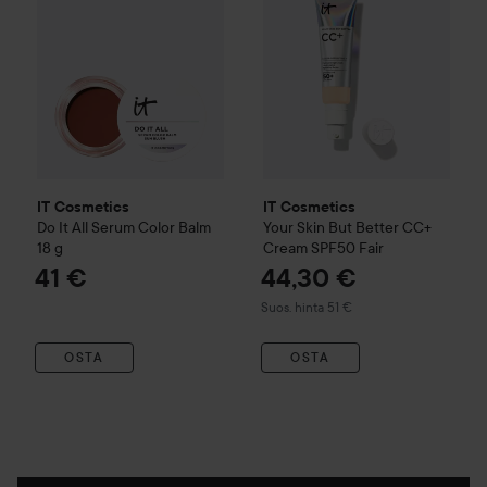
IT Cosmetics
IT Cosmetics
Do It All
Serum Color Balm
Your Skin But Better
CC+
18 g
Cream SPF50
Fair
41 €
44,30 €
Suositeltu hinta 51 €
Suos. hinta 51 €
OSTA
OSTA