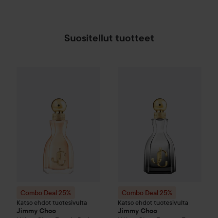
Suositellut tuotteet
Combo Deal 25%
Jimmy Choo
I Want Choo Eau de Parfum
Combo Deal 25%
Jimmy Choo
40
Combo Deal 25%
Combo Deal 25%
Katso ehdot tuotesivulta
Katso ehdot tuotesivulta
Jimmy Choo
Jimmy Choo