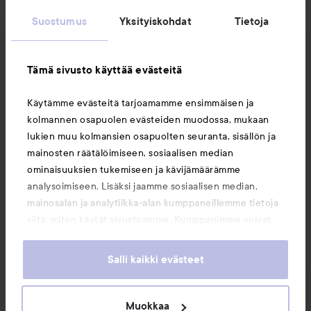
Suostumus
Yksityiskohdat
Tietoja
Asiakaspalvelu
Tämä sivusto käyttää evästeitä
Tietoja
Käytämme evästeitä tarjoamamme ensimmäisen ja
kolmannen osapuolen evästeiden muodossa, mukaan
Saattaisit myös tykätä
lukien muu kolmansien osapuolten seuranta, sisällön ja
mainosten räätälöimiseen, sosiaalisen median
ominaisuuksien tukemiseen ja kävijämäärämme
analysoimiseen. Lisäksi jaamme sosiaalisen median,
mainosalan ja analytiikka-alan kumppaneillemme tietoja
siitä, miten käytät sivustoamme. Kumppanimme voivat
yhdistää näitä tietoja muihin tietoihin, joita olet antanut
heille tai joita on kerätty, kun olet käyttänyt heidän
Salli kaikki evästeet
palvelujaan. Käyttämällä sivustoamme, hyväksyt
evästeiden käytön.
Muokkaa