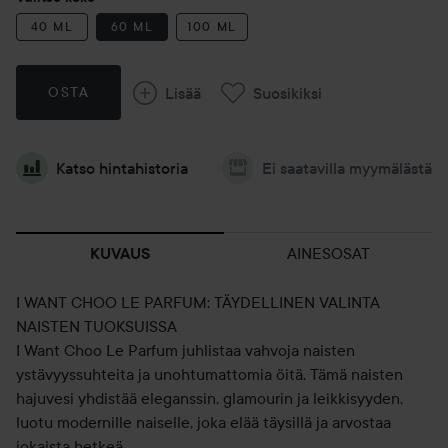
40 ML
60 ML
100 ML
Lisää
Suosikiksi
OSTA
Katso hintahistoria
Ei saatavilla myymälästä
AINESOSAT
KUVAUS
I WANT CHOO LE PARFUM: TÄYDELLINEN VALINTA
NAISTEN TUOKSUISSA
I Want Choo Le Parfum juhlistaa vahvoja naisten
ystävyyssuhteita ja unohtumattomia öitä. Tämä naisten
hajuvesi yhdistää eleganssin, glamourin ja leikkisyyden,
luotu modernille naiselle, joka elää täysillä ja arvostaa
jokaista hetkeä.