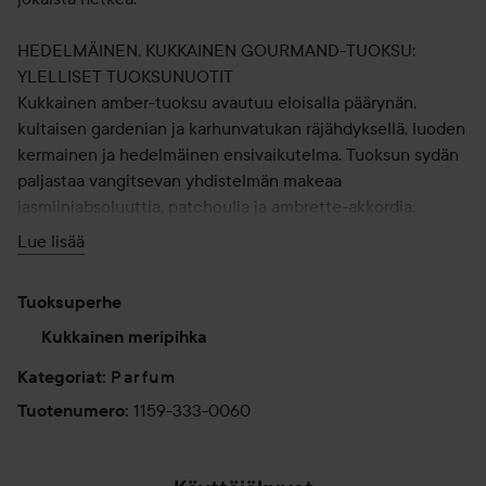
HEDELMÄINEN, KUKKAINEN GOURMAND-TUOKSU:
YLELLISET TUOKSUNUOTIT
Kukkainen amber-tuoksu avautuu eloisalla päärynän,
kultaisen gardenian ja karhunvatukan räjähdyksellä, luoden
kermainen ja hedelmäinen ensivaikutelma. Tuoksun sydän
paljastaa vangitsevan yhdistelmän makeaa
jasmiiniabsoluuttia, patchoulia ja ambrette-akkordia,
tuoden syvyyttä ja monimutkaisuutta. Lopuksi
Lue lisää
pohjatuoksut, kuten sammal, amber, santelipuu ja
gourmand-praliinit, jättävät pitkäkestoisen, hienostuneen
Tuoksuperhe
jäljen, joka on vastustamattoman kaunis.
Kukkainen meripihka
KULTAHOHTOINEN PULLO
Parfum
Kategoriat
:
I Want Choo Le Parfum on pakattu lumoavaan
1159-333-0060
Tuotenumero
:
läpikuultavaan kultametalliseen lasipulloon, joka on yhtä
visuaalisesti upea kuin tuoksultaan houkutteleva.
Kimalteleva kultainen ulkopakkaus korostaa entisestään