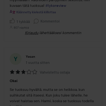
Pohjanuotit: Sammal, amber, santelipuu, gourmand-praliinit
kuvaan tätä tuoksua! 
#lykoreview
Käännetty kielestä kiillottaa
60 ml
Kommentoi
1 tykkää
807 näyttöä
Kirjaudu
lähettääksesi kommentin
Yosan
1 vuotta sitten
Viesti luotiin 1 vuotta sitten
Vahvistettu ostaja
Arvosana:
Okei
3
/
Se tuoksuu hyvältä, mutta se on heikkoa, kun 
5
suihkutat sitä itseesi. Kun joku tulee lähelle, he 
voivat haistaa sen. Harmi, koska se tuoksuu todella 