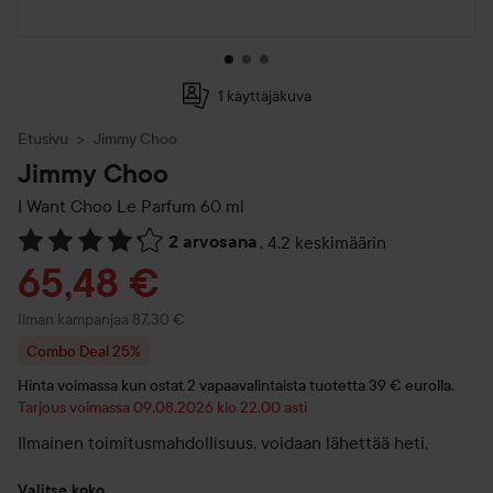
1 käyttäjäkuva
Etusivu
Jimmy Choo
Jimmy Choo
I Want Choo Le Parfum
60 ml
2 arvosana
,
4.2 keskimäärin
Siirtyä jhk Arvosana & kommentit
Tarjoushinta
65,48 €
Ilman kampanjaa 87,30 €
Combo Deal 25%
Hinta voimassa kun ostat 2 vapaavalintaista tuotetta 39 € eurolla.
Tarjous voimassa 09.08.2026 klo 22.00 asti
Ilmainen toimitusmahdollisuus, voidaan lähettää heti.
Valitse koko