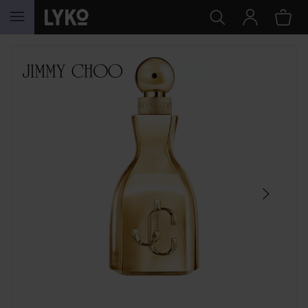
SIIRTYÄ JHK SISÄLTÖÖN
OHITA OSIO