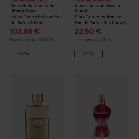
Katso ehdot tuotesivulta
Katso ehdot tuotesivulta
Jimmy Choo
Gucci
I Want Choo with Love Eau
Flora Gorgeous Jasmine
de Parfum
100 ml
Eau de Parfum Pen Spray
10
ml
Tarjoushinta
Tarjoushinta
103,88 €
22,50 €
Ilman kampanjaa 138,50 €
Ilman kampanjaa 30 €
OSTA
OSTA
Combo Deal 25%
Gucci
Guilty
Pour Femme Eau De Parfum
Combo Deal 25%
Jean Paul Ga
3