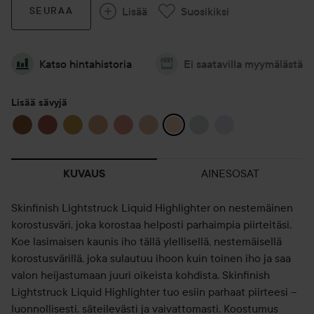
Lisää
Suosikiksi
SEURAA
Katso hintahistoria
Ei saatavilla myymälästä
Lisää sävyjä
AINESOSAT
KUVAUS
Skinfinish Lightstruck Liquid Highlighter on nestemäinen
korostusväri, joka korostaa helposti parhaimpia piirteitäsi.
Koe lasimaisen kaunis iho tällä ylellisellä, nestemäisellä
korostusvärillä, joka sulautuu ihoon kuin toinen iho ja saa
valon heijastumaan juuri oikeista kohdista. Skinfinish
Lightstruck Liquid Highlighter tuo esiin parhaat piirteesi –
luonnollisesti, säteilevästi ja vaivattomasti. Koostumus