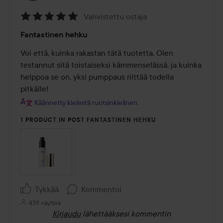
Vahvistettu ostaja
Arvosana:
Fantastinen hehku
5
/
Voi että, kuinka rakastan tätä tuotetta. Olen 
5
testannut sitä toistaiseksi kämmenselässä, ja kuinka 
helppoa se on, yksi pumppaus riittää todella 
pitkälle!
Käännetty kielestä ruotsinkielinen
1 PRODUCT IN POST FANTASTINEN HEHKU
Tykkää
Kommentoi
439 näyttöä
Kirjaudu
lähettääksesi kommentin