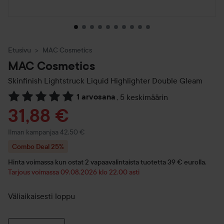
Etusivu
MAC Cosmetics
MAC Cosmetics
Skinfinish Lightstruck Liquid Highlighter
Double Gleam
1 arvosana
,
5 keskimäärin
Siirtyä jhk Arvosana & kommentit
Tarjoushinta
31,88 €
Ilman kampanjaa 42,50 €
Combo Deal 25%
Hinta voimassa kun ostat 2 vapaavalintaista tuotetta 39 € eurolla.
Tarjous voimassa 09.08.2026 klo 22.00 asti
Väliaikaisesti loppu