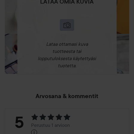
LATAA OMIA KUVIA
Käyttö:
Ravista hyvin ennen käyttöä. Levitä puhtain sormin
kasvojen korkeimpiin kohtiin – kuten poskipäille,
kulmaluulle ja nenänvarteen – taputtelevin liikkein. Häivytä
pehmeästi ihoon ja kerrosta halutessasi lisää hehkua.
Lataa ottamasi kuva
15 ml
tuotteesta tai
lopputuloksesta käytettyäsi
tuotetta.
Arvosana & kommentit
Arvosana:
5
Perustuu 1 arvioon
i