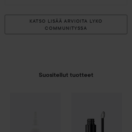
KATSO LISÄÄ ARVIOITA LYKO
COMMUNITYSSA
Suositellut tuotteet
Gleeze
Freeze Setting Spray
100 ml
3,99 €
SPONSOROITU
Combo Deal 25%
MAC Cosmet