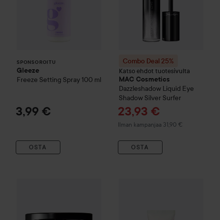
Combo Deal 25%
SPONSOROITU
Gleeze
Katso ehdot tuotesivulta
Freeze Setting Spray
100 ml
MAC Cosmetics
Dazzleshadow Liquid Eye
Shadow
Silver Surfer
Tarjoushinta
3,99 €
23,93 €
Ilman kampanjaa 31,90 €
OSTA
OSTA
MAC Cosmetics
Strobe Cream
Combo Deal 25%
MAC Cosmetics
Skinfinish Colourstruck B