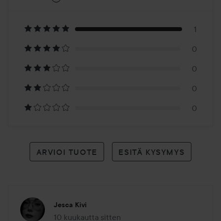
5
Perustuu
1
1
0
arvioon
0
0
0
ARVIOI TUOTE
ESITÄ KYSYMYS
Jesca Kivi
10 kuukautta sitten
Viesti luotiin 10 kuukautta sitten