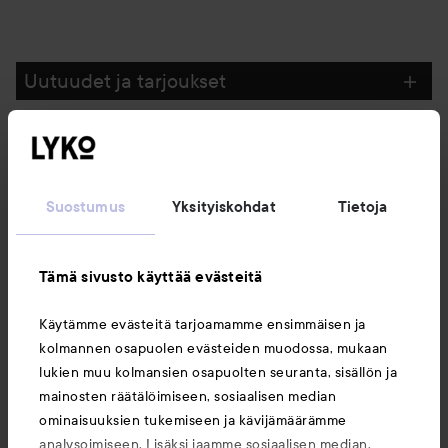
Uutuudet ja tarjoukset
Seuraa meitä
Suostumus
Yksityiskohdat
Tietoja
Asiakaspalvelu
Tämä sivusto käyttää evästeitä
Tietoja
Käytämme evästeitä tarjoamamme ensimmäisen ja
kolmannen osapuolen evästeiden muodossa, mukaan
Saattaisit myös tykätä
lukien muu kolmansien osapuolten seuranta, sisällön ja
mainosten räätälöimiseen, sosiaalisen median
ominaisuuksien tukemiseen ja kävijämäärämme
analysoimiseen. Lisäksi jaamme sosiaalisen median,