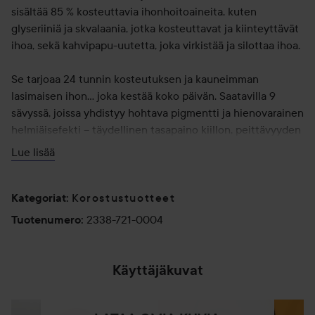
sisältää 85 % kosteuttavia ihonhoitoaineita, kuten
glyseriiniä ja skvalaania, jotka kosteuttavat ja kiinteyttävät
ihoa, sekä kahvipapu-uutetta, joka virkistää ja silottaa ihoa.
Se tarjoaa 24 tunnin kosteutuksen ja kauneimman
lasimaisen ihon... joka kestää koko päivän. Saatavilla 9
sävyssä, joissa yhdistyy hohtava pigmentti ja hienovarainen
helmiäisefekti – täydellinen tasapaino kiillon, peittävyyden
ja häivytettävyyden välillä.
Lue lisää
Mitä tuote tekee:
Korostaa, kirkastaa ja tasoittaa
Korostustuotteet
Kategoriat
:
Luo modernin lasimaisen viimeistelyn
2338-721-0004
Tuotenumero
:
Helppo levittää ja häivyttää
Siirtoresistentti ja kerrostettava
Ei tuki huokosia
Käyttäjäkuvat
Sopii käytettäväksi kasvojen korkeimpiin kohtiin tai koko
kasvoille kevyeksi hehkuksi