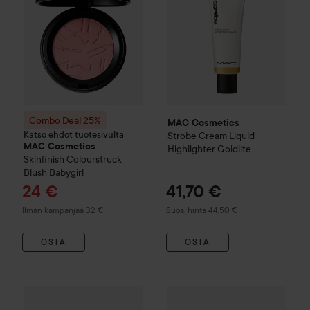
Combo Deal 25%
MAC Cosmetics
Katso ehdot tuotesivulta
Strobe Cream Liquid
MAC Cosmetics
Highlighter
Goldlite
Skinfinish Colourstruck
Blush
Babygirl
Tarjoushinta
24 €
41,70 €
Suositeltu hinta 44,50 €
Ilman kampanjaa 32 €
Suos. hinta 44,50 €
OSTA
OSTA
Combo Deal 25%
MAC Cosmetics
Combo Deal 25%
Strobe Beam Liquid Blush
MAC Cosmet