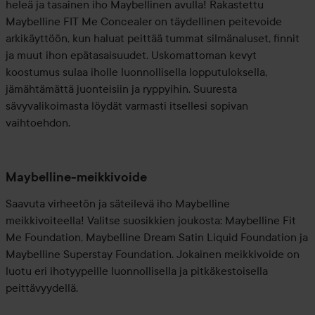
heleä ja tasainen iho Maybellinen avulla! Rakastettu
Maybelline FIT Me Concealer on täydellinen peitevoide
arkikäyttöön, kun haluat peittää tummat silmänaluset, finnit
ja muut ihon epätasaisuudet. Uskomattoman kevyt
koostumus sulaa iholle luonnollisella lopputuloksella,
jämähtämättä juonteisiin ja ryppyihin. Suuresta
sävyvalikoimasta löydät varmasti itsellesi sopivan
vaihtoehdon.
Maybelline-meikkivoide
Saavuta virheetön ja säteilevä iho Maybelline
meikkivoiteella! Valitse suosikkien joukosta: Maybelline Fit
Me Foundation, Maybelline Dream Satin Liquid Foundation ja
Maybelline Superstay Foundation. Jokainen meikkivoide on
luotu eri ihotyypeille luonnollisella ja pitkäkestoisella
peittävyydellä.