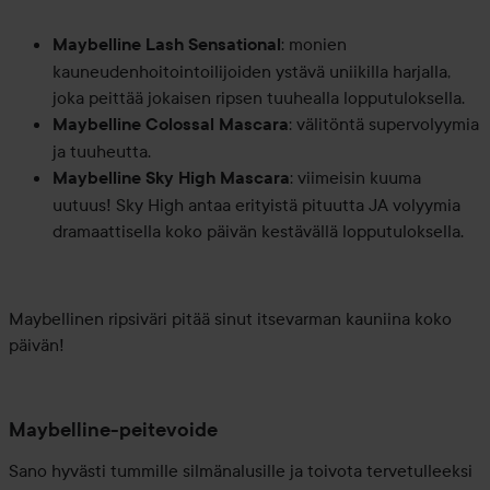
: monien
Maybelline Lash Sensational
kauneudenhoitointoilijoiden ystävä uniikilla harjalla,
joka peittää jokaisen ripsen tuuhealla lopputuloksella.
: välitöntä supervolyymia
Maybelline Colossal Mascara
ja tuuheutta.
: viimeisin kuuma
Maybelline Sky High Mascara
uutuus! Sky High antaa erityistä pituutta JA volyymia
dramaattisella koko päivän kestävällä lopputuloksella.
Maybellinen ripsiväri pitää sinut itsevarman kauniina koko
päivän!
Maybelline-peitevoide
Sano hyvästi tummille silmänalusille ja toivota tervetulleeksi