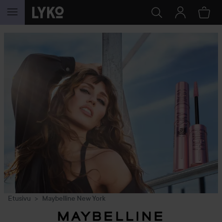
SIIRTYÄ JHK SISÄLTÖÖN
Etusivu
Maybelline New York