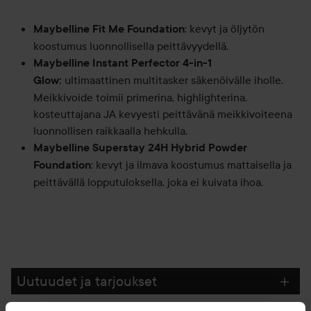
: kevyt ja öljytön
Maybelline Fit Me Foundation
koostumus luonnollisella peittävyydellä.
Maybelline Instant Perfector 4-in-1
ultimaattinen multitasker säkenöivälle iholle.
Glow:
Meikkivoide toimii primerina, highlighterina,
kosteuttajana JA kevyesti peittävänä meikkivoiteena
luonnollisen raikkaalla hehkulla.
Maybelline Superstay 24H Hybrid Powder
: kevyt ja ilmava koostumus mattaisella ja
Foundation
peittävällä lopputuloksella, joka ei kuivata ihoa.
Uutuudet ja tarjoukset