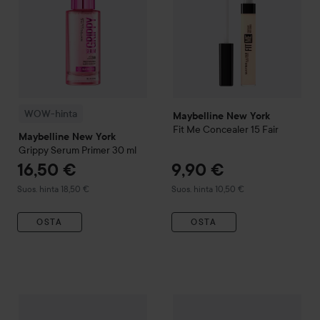
WOW-hinta
Maybelline New York
Fit Me
Concealer
15 Fair
Maybelline New York
Grippy Serum Primer
30 ml
16,50 €
9,90 €
Suositeltu hinta 18,50 €
Suositeltu hinta 10,50 €
Suos. hinta 18,50 €
Suos. hinta 10,50 €
OSTA
OSTA
1
WOW-hinta
Maybelline New York
Maybelline New York
Grippy Setting Mist
Fit Me 
100 ml
Suo