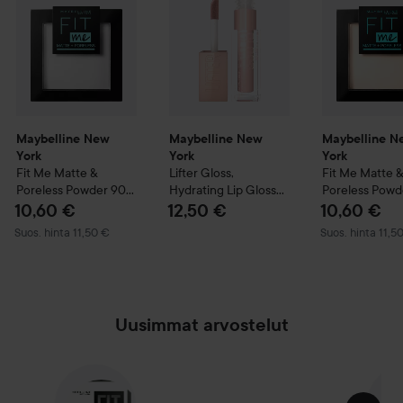
Maybelline New
Maybelline New
Maybelline N
York
York
York
Fit Me Matte &
Lifter Gloss,
Fit Me Matte 
Poreless Powder
90
Hydrating Lip Gloss
Poreless Powd
Translucent
with Hyaluronic Acid
Soft Ivory
10,60 €
12,50 €
10,60 €
002 Ice
Suositeltu hinta 11,50 €
Suositeltu hinta
Suos. hinta 11,50 €
Suos. hinta 11,5
Uusimmat arvostelut
OHITA OSIO