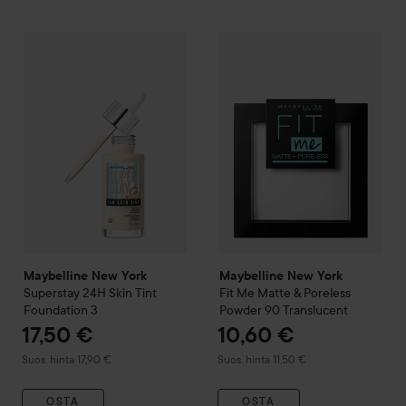
1
Maybelline New York
Superstay 24H Skin Tint Foundation
Maybelline New York
Fit Me 
3
Suos
Maybelline New York
Maybelline New York
Superstay 24H Skin Tint
Fit Me Matte & Poreless
Foundation
3
Powder
90 Translucent
17,50 €
10,60 €
Suositeltu hinta 17,90 €
Suositeltu hinta 11,50 €
Suos. hinta 17,90 €
Suos. hinta 11,50 €
OSTA
OSTA