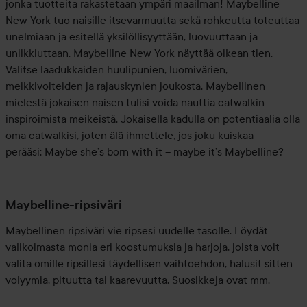
jonka tuotteita rakastetaan ympäri maailman! Maybelline
New York tuo naisille itsevarmuutta sekä rohkeutta toteuttaa
unelmiaan ja esitellä yksilöllisyyttään, luovuuttaan ja
uniikkiuttaan. Maybelline New York näyttää oikean tien.
Valitse laadukkaiden huulipunien, luomivärien,
meikkivoiteiden ja rajauskynien joukosta. Maybellinen
mielestä jokaisen naisen tulisi voida nauttia catwalkin
inspiroimista meikeistä. Jokaisella kadulla on potentiaalia olla
oma catwalkisi, joten älä ihmettele, jos joku kuiskaa
perääsi: Maybe she’s born with it – maybe it’s Maybelline?
Maybelline-ripsiväri
Maybellinen ripsiväri vie ripsesi uudelle tasolle. Löydät
valikoimasta monia eri koostumuksia ja harjoja, joista voit
valita omille ripsillesi täydellisen vaihtoehdon, halusit sitten
volyymia, pituutta tai kaarevuutta. Suosikkeja ovat mm.