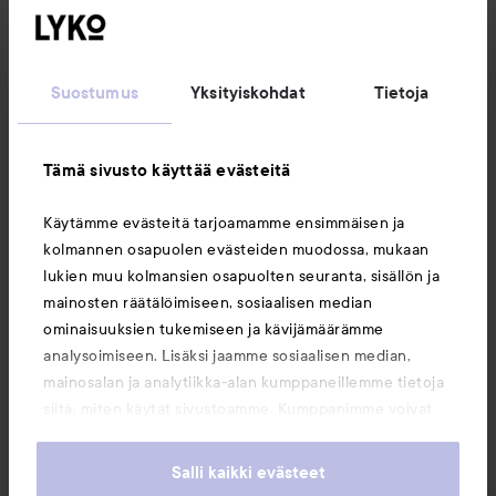
Seuraa meitä
Suostumus
Yksityiskohdat
Tietoja
Asiakaspalvelu
Tämä sivusto käyttää evästeitä
Tietoja
Käytämme evästeitä tarjoamamme ensimmäisen ja
kolmannen osapuolen evästeiden muodossa, mukaan
Saattaisit myös tykätä
lukien muu kolmansien osapuolten seuranta, sisällön ja
mainosten räätälöimiseen, sosiaalisen median
ominaisuuksien tukemiseen ja kävijämäärämme
analysoimiseen. Lisäksi jaamme sosiaalisen median,
mainosalan ja analytiikka-alan kumppaneillemme tietoja
siitä, miten käytät sivustoamme. Kumppanimme voivat
yhdistää näitä tietoja muihin tietoihin, joita olet antanut
heille tai joita on kerätty, kun olet käyttänyt heidän
Salli kaikki evästeet
palvelujaan. Käyttämällä sivustoamme, hyväksyt