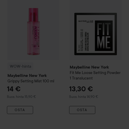
WOW-hinta
Maybelline New York
Fit Me Loose Setting Powder
Maybelline New York
1 Translucent
Grippy Setting Mist
100 ml
14 €
13,30 €
Suositeltu hinta 15,90 €
Suositeltu hinta 14,90 €
Suos. hinta 15,90 €
Suos. hinta 14,90 €
OSTA
OSTA