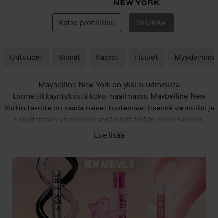
Maybelline
New
Katso profiilisivu
SEURAA
York
Uutuudet
Silmät
Kasvot
Huulet
Myydyimmä
Maybelline New York on yksi suurimmista
kosmetiikkayrityksistä koko maailmassa. Maybelline New
Yorkin tavoite on saada naiset tuntemaan itsensä varmoiksi ja
uskaltamaan unelmoida sekä näyttämään personallisen,
luovan ja yksilöllisen tyylinsä. Maybelline New York -tuotteet
Lue lisää
todella auttavat tässä tavoitteessa. Valitse huulipunien,
luomivärien, silmänrajauskynien ja meikkivoiteiden joukosta.
Kaikki tuotteet ovat korkealaatuisia ja muotimaailman
innoittamia. Maybelline New Yorkin ansiosta muodikas tyyli
on mahdollista toteuttaa myös catwalkin ulkopuolella.
Jokainen katu on potentiaalinen catwalk, joten älä ylläty, jos
joku kuiskaa perääsi: Maybe she’;s born with it - maybe it’;s