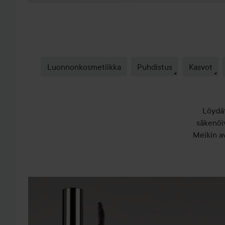
Luonnonkosmetiikka
Puhdistus
Kasvot
Löydät
säkenöiv
Meikin av