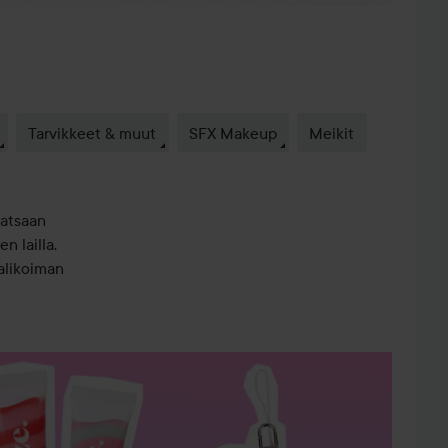
Tarvikkeet & muut
SFX Makeup
Meikit
vatsaan
n lailla.
valikoiman