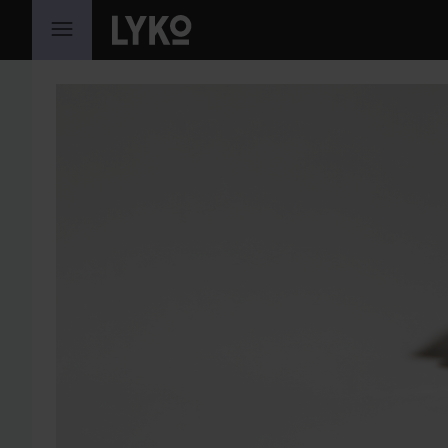
SIIRTYÄ JHK SISÄLTÖÖN