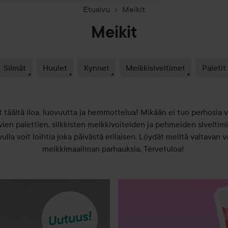
Etusivu
Meikit
Meikit
Silmät
Huulet
Kynnet
Meikkisiveltimet
Paletit
 täältä iloa, luovuutta ja hemmottelua! Mikään ei tuo perhosia 
ien palettien, silkkisten meikkivoiteiden ja pehmeiden siveltimie
ulla voit loihtia joka päivästä erilaisen. Löydät meiltä valtavan 
meikkimaailman parhauksia. Tervetuloa!