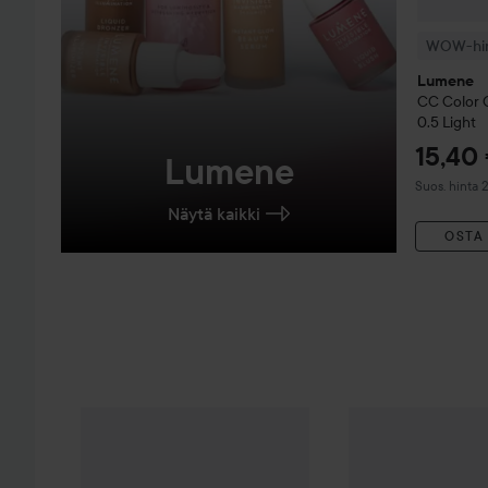
WOW-hi
Lumene
CC
Color 
0.5 Light
15,40
Lumene
Suositeltu h
Suos. hinta 
Näytä kaikki
OSTA
Uutuus
essence
Club Soleil
Slim Lipstick
Uutuus
essence
Gl
2,99 €