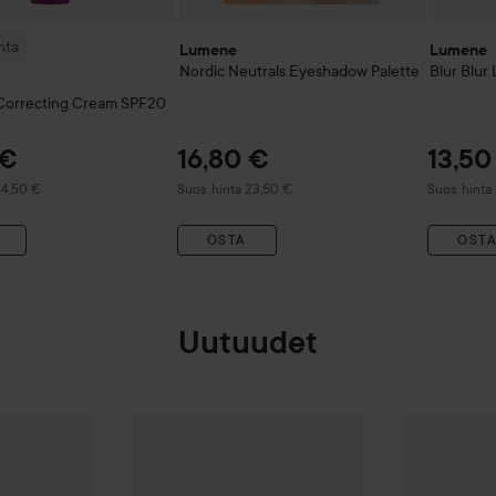
nta
Lumene
Lumene
Nordic Neutrals Eyeshadow Palette
Blur
Blur
Correcting Cream SPF20
 €
16,80 €
13,50
inta 24,50 €
Suositeltu hinta 23,50 €
Suositeltu h
24,50 €
Suos. hinta 23,50 €
Suos. hinta
OSTA
OST
Uutuudet
immer In A Bubble
Uutuus
Glass Skin Brush
essence
Club Soleil
Eyeshadow Palette
Uutuus
esse
4,59 €
4