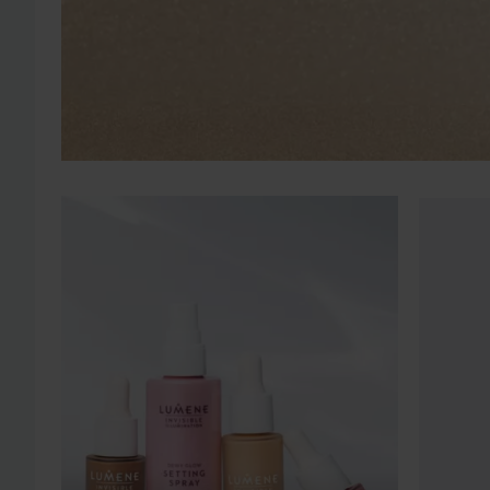
WOW-hin
OHITA