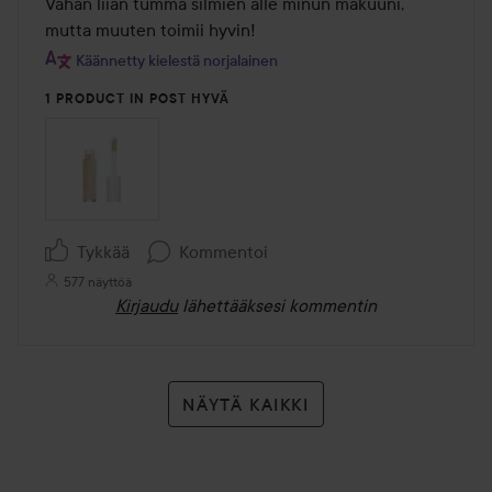
/
Vähän liian tumma silmien alle minun makuuni, 
5
mutta muuten toimii hyvin!
Käännetty kielestä norjalainen
1 PRODUCT IN POST HYVÄ
Tykkää
Kommentoi
577 näyttöä
Kirjaudu
lähettääksesi kommentin
NÄYTÄ KAIKKI