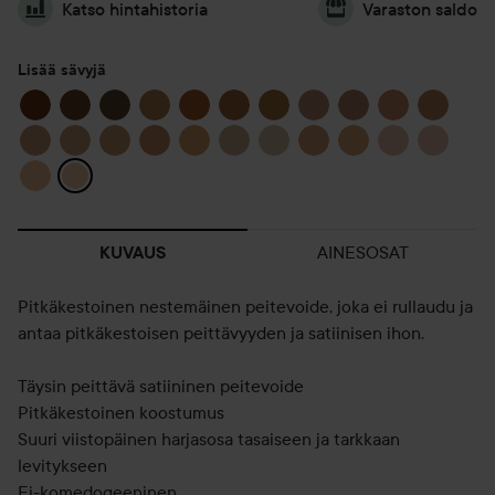
Katso hintahistoria
Varaston saldo
Lisää sävyjä
AINESOSAT
KUVAUS
Pitkäkestoinen nestemäinen peitevoide, joka ei rullaudu ja
antaa pitkäkestoisen peittävyyden ja satiinisen ihon.
Täysin peittävä satiininen peitevoide
Pitkäkestoinen koostumus
Suuri viistopäinen harjasosa tasaiseen ja tarkkaan
levitykseen
Ei-komedogeeninen