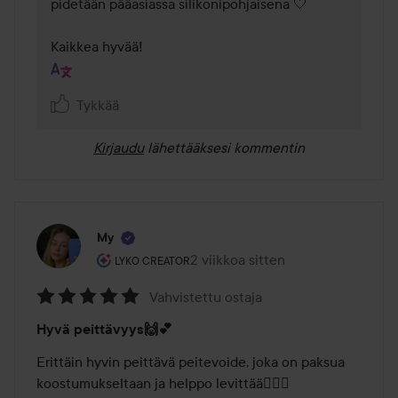
pidetään pääasiassa silikonipohjaisena 🤍

Kaikkea hyvää!
Tykkää
Kirjaudu
lähettääksesi kommentin
My
Käyttäjän rooli: Lyko Creator.
2 viikkoa sitten
Viesti luotiin 2 viikkoa sitten
LYKO CREATOR
Vahvistettu ostaja
Arvosana:
Hyvä peittävyys🙌💕
5
/
Erittäin hyvin peittävä peitevoide, joka on paksua 
5
koostumukseltaan ja helppo levittää💆🏼‍♀️
