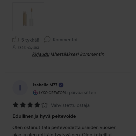
Kommentoi
5 tykkää
7863 näyttöä
Kirjaudu
lähettääksesi kommentin
Isabelle.m77
Käyttäjän rooli: Lyko Creator.
5 päivää sitten
Viesti luotiin 5 päivää sitten
LYKO CREATOR
Vahvistettu ostaja
Arvosana:
Edullinen ja hyvä peitevoide
4
/
Olen ostanut tätä peitevoidetta useiden vuosien 
5
ajan ja olen erittäin tyytyväinen. Olen kokeillut 