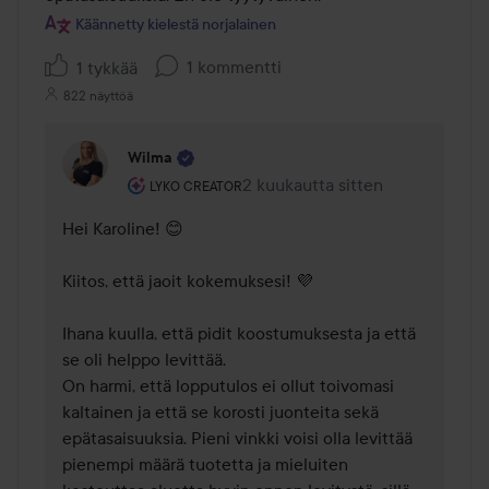
Käännetty kielestä norjalainen
1 kommentti
1 tykkää
822 näyttöä
Wilma
Käyttäjän rooli: Lyko Creator.
2 kuukautta sitten
Kommentti lisättiin 2 kuukautta 
LYKO CREATOR
Hei Karoline! 😊

Kiitos, että jaoit kokemuksesi! 💜

Ihana kuulla, että pidit koostumuksesta ja että 
se oli helppo levittää.

On harmi, että lopputulos ei ollut toivomasi 
kaltainen ja että se korosti juonteita sekä 
epätasaisuuksia. Pieni vinkki voisi olla levittää 
pienempi määrä tuotetta ja mieluiten 