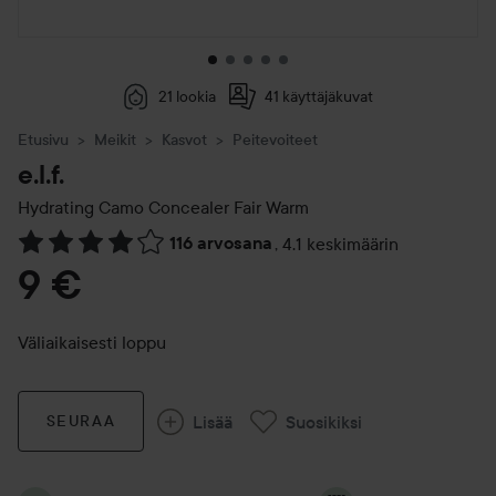
21 lookia
41 käyttäjäkuvat
Etusivu
Meikit
Kasvot
Peitevoiteet
e.l.f.
Hydrating Camo Concealer
Fair Warm
116 arvosana
,
4.1 keskimäärin
Siirtyä jhk Arvosana & kommentit
9 €
Väliaikaisesti loppu
Lisää
Suosikiksi
SEURAA