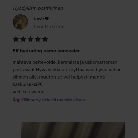
Hyödyllisin positiivinen
Novis💗
1 vuotta sitten
Viesti luotiin 1 vuotta sitten
Arvosana:
Elf hydrating camo concealer
5
/
mahtava peitevoide, kermaista ja uskomattoman 
5
peittävää! Hyvä vinkki on käyttää vain hyvin vähän 
silmien alle, muuten se voi helposti mennä 
kakkuiseksi🤩 

väri: Fair warm
Käännetty kielestä ruotsinkielinen