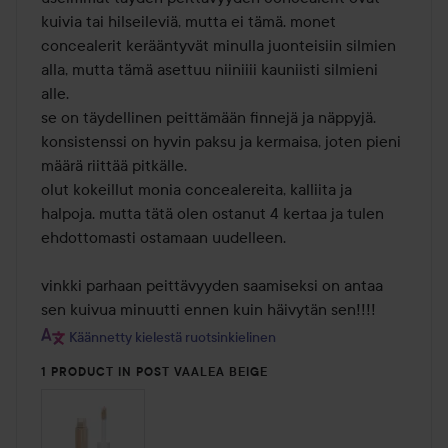
kuivia tai hilseileviä, mutta ei tämä. monet 
concealerit kerääntyvät minulla juonteisiin silmien 
alla, mutta tämä asettuu niiniiii kauniisti silmieni 
alle. 

se on täydellinen peittämään finnejä ja näppyjä. 

konsistenssi on hyvin paksu ja kermaisa, joten pieni 
määrä riittää pitkälle. 

olut kokeillut monia concealereita, kalliita ja 
halpoja. mutta tätä olen ostanut 4 kertaa ja tulen 
ehdottomasti ostamaan uudelleen.

vinkki parhaan peittävyyden saamiseksi on antaa 
sen kuivua minuutti ennen kuin häivytän sen!!!!
Käännetty kielestä ruotsinkielinen
1 PRODUCT IN POST VAALEA BEIGE