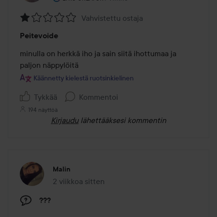
Vahvistettu ostaja
Arvosana:
Peitevoide
1
/
minulla on herkkä iho ja sain siitä ihottumaa ja 
5
paljon näppylöitä
Käännetty kielestä ruotsinkielinen
Tykkää
Kommentoi
194 näyttöä
Kirjaudu
lähettääksesi kommentin
Malin
2 viikkoa sitten
Viesti luotiin 2 viikkoa sitten
???