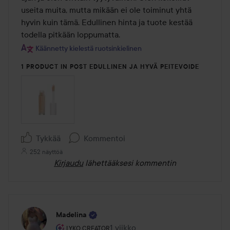
useita muita, mutta mikään ei ole toiminut yhtä 
hyvin kuin tämä. Edullinen hinta ja tuote kestää 
todella pitkään loppumatta.
Käännetty kielestä ruotsinkielinen
1 PRODUCT IN POST EDULLINEN JA HYVÄ PEITEVOIDE
Tykkää
Kommentoi
252 näyttöä
Kirjaudu
lähettääksesi kommentin
Madelina
Käyttäjän rooli: Lyko Creator.
1 viikko
Viesti luotiin 1 viikko
LYKO CREATOR