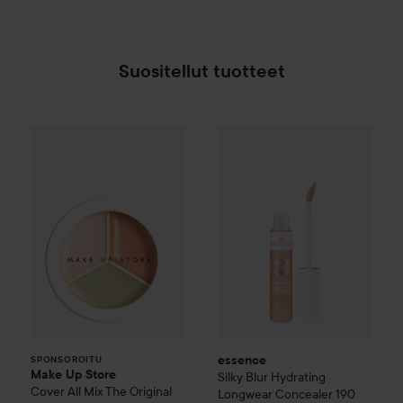
Suositellut tuotteet
Make Up Store
Cover All Mix
essence
Silky Blur Hydrating
The Original
16,90 
SPONSOROITU
essence
SPONSOROITU
Make Up Store
Silky Blur Hydrating
Cover All Mix
The Original
Longwear Concealer
190