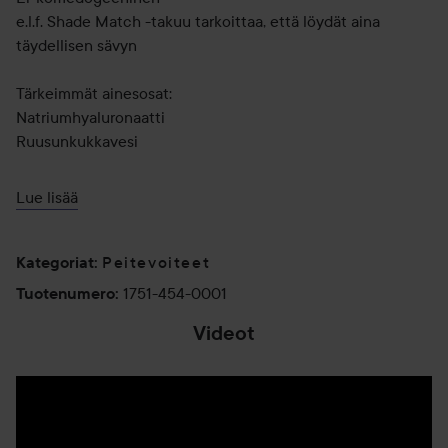
e.l.f. Shade Match -takuu tarkoittaa, että löydät aina
täydellisen sävyn
Tärkeimmät ainesosat:
Natriumhyaluronaatti
Ruusunkukkavesi
Sopii hyvin: Normaalille, rasvaiselle, kuivalle ja sekaiholle
Lue lisää
Ei mitään nähtävää – tämä täysin peittävä nestemäinen
peitevoide peittää epäpuhtaudet ja tummat silmänaluset
Peitevoiteet
Kategoriat
:
samalla, kun se kosteuttaa ihoa. Kevyt, häivytettävä
1751-454-0001
Tuotenumero
:
koostumus korjaa ja täydentää antaen sileän, satiinisen
Videot
viimeistelyn, joka ei rullaudu ja kestää pitkään. Löydä omasi
25 sävyn kattavasta valikoimasta.
Käyttö:
Valmistele silmänympärysiho Holy Hydrationilla! Käytä