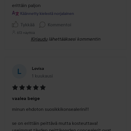
erittäin paljon
Käännetty kielestä norjalainen
Tykkää
Kommentoi
613 näyttöä
Kirjaudu
lähettääksesi kommentin
Lovisa
1 kuukausi
Viesti luotiin 1 kuukausi
Arvosana:
vaalea beige
5
/
minun ehdoton suosikkikonsealerini!! 

5
se on erittäin peittävä mutta kosteuttava! 
useimmat täyden peittävyyden concealerit ovat 