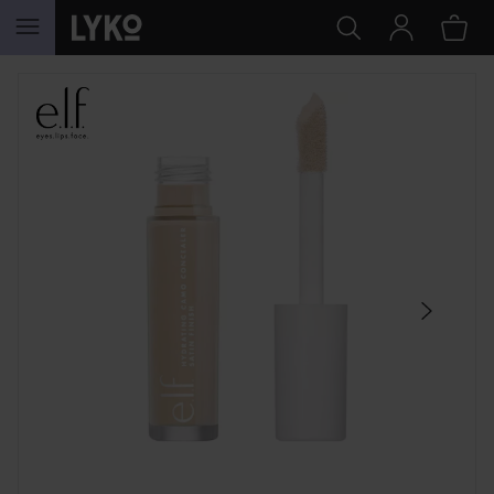
SIIRTYÄ JHK SISÄLTÖÖN
OHITA OSIO