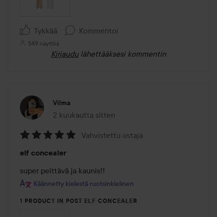
Tykkää
Kommentoi
549 näyttöä
Kirjaudu
lähettääksesi kommentin
Vilma
2 kuukautta sitten
Viesti luotiin 2 kuukautta sitten
Vahvistettu ostaja
Arvosana:
elf concealer
5
/
super peittävä ja kaunis!!
5
Käännetty kielestä ruotsinkielinen
1 PRODUCT IN POST ELF CONCEALER