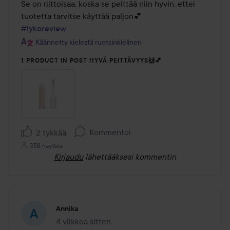
Se on riittoisaa, koska se peittää niin hyvin, ettei 
#lykoreview
Käännetty kielestä ruotsinkielinen
1 PRODUCT IN POST HYVÄ PEITTÄVYYS🙌💕
Kommentoi
2 tykkää
358 näyttöä
Kirjaudu
lähettääksesi kommentin
Annika
4 viikkoa sitten
Viesti luotiin 4 viikkoa sitten