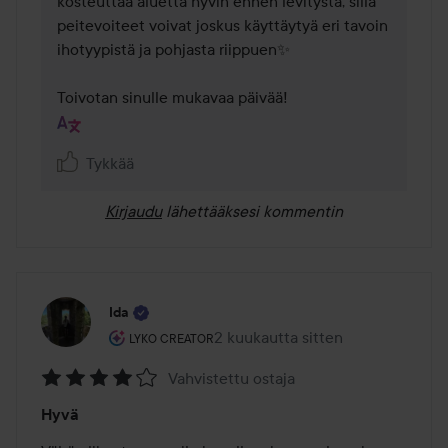
kosteuttaa aluetta hyvin ennen levitystä, sillä 
peitevoiteet voivat joskus käyttäytyä eri tavoin 
ihotyypistä ja pohjasta riippuen✨

Toivotan sinulle mukavaa päivää!
Tykkää
Kirjaudu
lähettääksesi kommentin
Ida
Käyttäjän rooli: Lyko Creator.
2 kuukautta sitten
Viesti luotiin 2 kuukautta sitten
LYKO CREATOR
Vahvistettu ostaja
Arvosana:
Hyvä
4