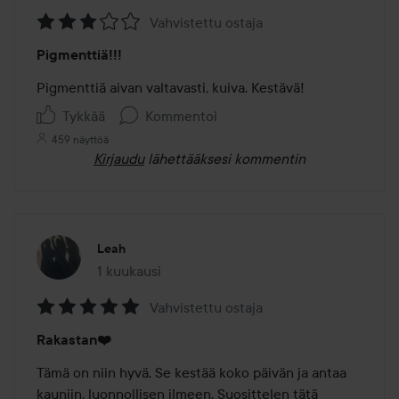
Vahvistettu ostaja
Arvosana:
Pigmenttiä!!!
3
/
Pigmenttiä aivan valtavasti, kuiva. Kestävä! 
5
Tykkää
Kommentoi
459 näyttöä
Kirjaudu
lähettääksesi kommentin
Leah
1 kuukausi
Viesti luotiin 1 kuukausi
Vahvistettu ostaja
Arvosana:
Rakastan❤️
5
/
Tämä on niin hyvä. Se kestää koko päivän ja antaa 
5
kauniin, luonnollisen ilmeen. Suosittelen tätä 