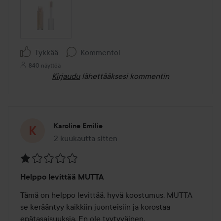
Tykkää
Kommentoi
840 näyttöä
Kirjaudu
lähettääksesi kommentin
Karoline Emilie
2 kuukautta sitten
Viesti luotiin 2 kuukautta sitten
Arvosana:
Helppo levittää MUTTA
1
/
Tämä on helppo levittää, hyvä koostumus, MUTTA 
5
se kerääntyy kaikkiin juonteisiin ja korostaa 
epätasaisuuksia. En ole tyytyväinen.