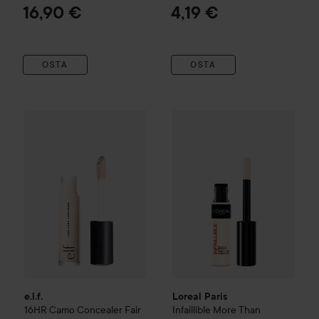
16,90 €
4,19 €
OSTA
OSTA
e.l.f.
16HR Camo Concealer
Fair Rose
9 €
Loreal Paris
Infaillible
More Th
e.l.f.
Loreal Paris
16HR Camo Concealer
Fair
Infaillible
More Than