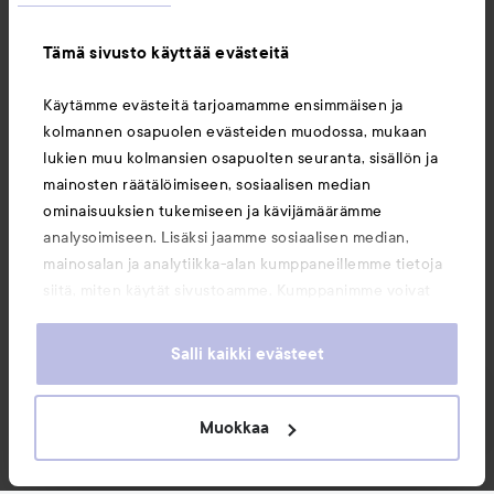
Tämä sivusto käyttää evästeitä
Tietoja
Käytämme evästeitä tarjoamamme ensimmäisen ja
kolmannen osapuolen evästeiden muodossa, mukaan
Saattaisit myös tykätä
lukien muu kolmansien osapuolten seuranta, sisällön ja
mainosten räätälöimiseen, sosiaalisen median
ominaisuuksien tukemiseen ja kävijämäärämme
analysoimiseen. Lisäksi jaamme sosiaalisen median,
mainosalan ja analytiikka-alan kumppaneillemme tietoja
siitä, miten käytät sivustoamme. Kumppanimme voivat
yhdistää näitä tietoja muihin tietoihin, joita olet antanut
heille tai joita on kerätty, kun olet käyttänyt heidän
Salli kaikki evästeet
palvelujaan. Käyttämällä sivustoamme, hyväksyt
evästeiden käytön.
Muokkaa
Copyright 2026