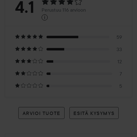
Arvosana:
4.1
Perustuu 116 arvioon
i
4.1
Perustuu
116
59
33
arvioon
12
7
5
ARVIOI TUOTE
ESITÄ KYSYMYS