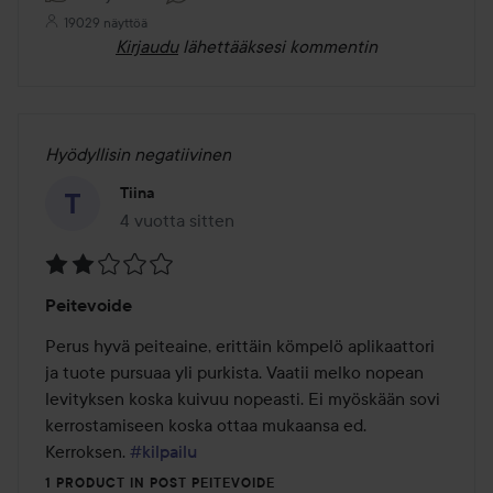
19029 näyttöä
Kirjaudu
lähettääksesi kommentin
Hyödyllisin negatiivinen
Tiina
4 vuotta sitten
Viesti luotiin 4 vuotta sitten
Arvosana:
Peitevoide
2
/
Perus hyvä peiteaine, erittäin kömpelö aplikaattori 
5
ja tuote pursuaa yli purkista. Vaatii melko nopean 
levityksen koska kuivuu nopeasti. Ei myöskään sovi 
kerrostamiseen koska ottaa mukaansa ed. 
Kerroksen. 
#kilpailu
1 PRODUCT IN POST PEITEVOIDE