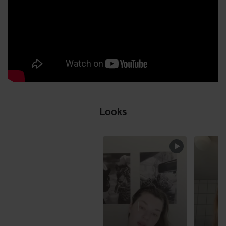
ensin silmänympärysvoidetta ja sen jälkeen Poreless Putty
-meikinpohjustajaa.
Levitä peitevoidetta halutuille alueille viistopäisellä
applikaattorilla.
Häivytä peitevoide Flawless Concealer Brush -siveltimellä
töpöttelemällä sitä kohtiin, jotka tarvitsevat enemmän
peittävyyttä ja häivyttämällä loput.
Vaihtoehtona peitevoidetta voidaan sekoittaa sormilla tai
sienellä.
Looks
OHITA OSIO