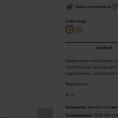
Katso hintahistoria
Lisää sävyjä
KUVAUS
Voidemainen meikkivoide, joss
Tasoittaa ihon sävyä ja peit
lopputuloksen, joka kestää 12
Vegaaninen.
13 ml
Meikkivoitee
Kategoriat
:
1934-199-00
Tuotenumero
: