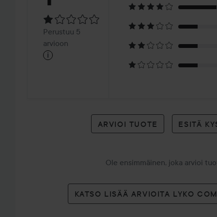
1
Perustuu
Perustuu 5
5
arvioon
i
arvioon
ARVIOI TUOTE
ESITÄ K
Ole ensimmäinen, joka arvioi tu
KATSO LISÄÄ ARVIOITA LYKO CO