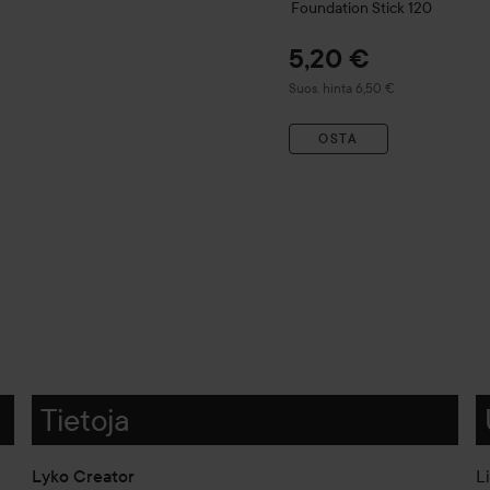
Foundation Stick
120
5,20 €
Suositeltu hinta 6,50 €
Suos. hinta 6,50 €
OSTA
Tietoja
Lyko Creator
L