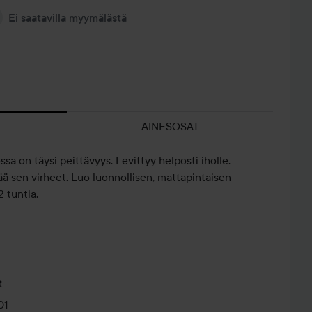
Ei saatavilla myymälästä
AINESOSAT
a on täysi peittävyys. Levittyy helposti iholle.
tää sen virheet. Luo luonnollisen, mattapintaisen
 tuntia.
t
01