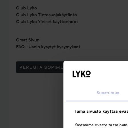
Club Lyko
Club Lyko Tietosuojakäytäntö
Club Lyko Yleiset käyttöehdot
Omat Sivuni
FAQ - Usein kysytyt kysymykset
PERUUTA SOPIMUS TÄSTÄ
Suostumus
Tämä sivusto käyttää eväs
Käytämme evästeitä tarjoa