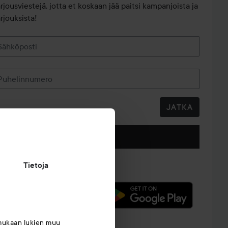
arjousviestejä, jotta et koskaan jää paitsi kampanjoista ja
rjouksista!
Sähköposti
Puhelinnumero
JATKA
Seuraa meitä
Tietoja
mukaan lukien muu