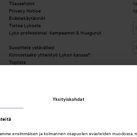
Tilausehdot
t
Privacy Notice
ta
Evästekäytännöt
Tietoa Lykosta
Lyko professional -kampaamot & hiusgurut
Suosittele ystävällesi
Kiinnostaako yhteistyö Lykon kanssa?
Toplista
Alennuskoodit
Saavutettavuusseloste
Michael Edwards Fragrances of the World
Yksityiskohdat
teitä
mamme ensimmäisen ja kolmannen osapuolen evästeiden muodossa, 