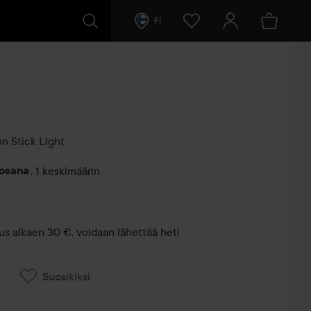
FI
on Stick
Light
vosana
,
1 keskimäärin
entit
us alkaen 30 €, voidaan lähettää heti
Suosikiksi