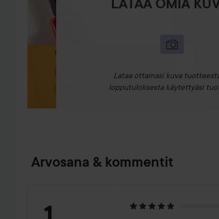
LATAA OMIA KUV
Lataa ottamasi kuva tuotteesta
lopputuloksesta käytettyäsi tuot
Arvosana & kommentit
Arvosana:
1