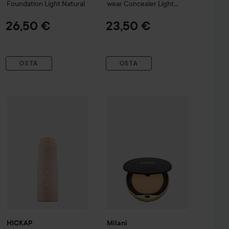
Foundation
Light Natural
wear Concealer
Light
Nude
26,50 €
23,50 €
OSTA
OSTA
HICKAP
5,20 €
The Wonder Base Stick
Milani
1W Cottton
Conceal Perfect Shine Proo
24,50 €
120
Suositeltu hinta 6,50 €
HICKAP
Milani