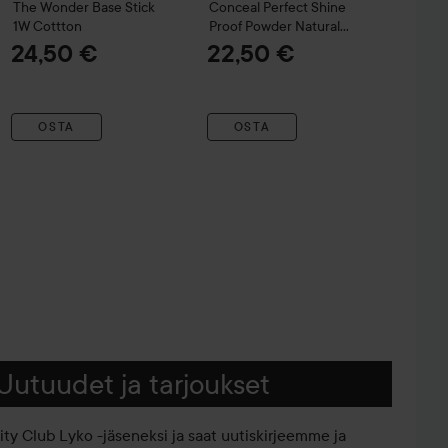
The Wonder Base Stick
Conceal Perfect Shine
1W Cottton
Proof Powder
Natural
Light
24,50 €
22,50 €
OSTA
OSTA
Uutuudet ja tarjoukset
iity Club Lyko -jäseneksi ja saat uutiskirjeemme ja