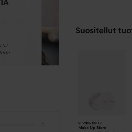
IA
Suositellut tuo
 tai
Make Up Store
etta.
SPONSOROITU
SPONSOROITU
0
Make Up Store