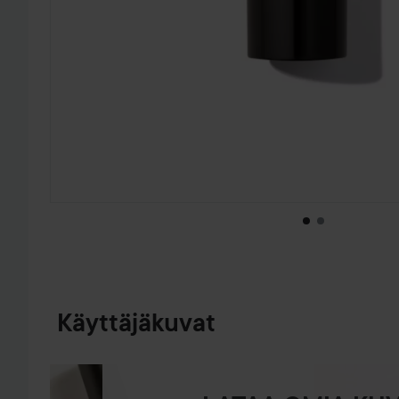
SIIRTYÄ JHK TUOTETIEDOT
Käyttäjäkuvat