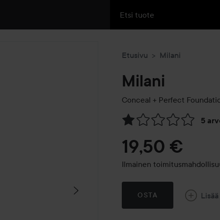
Etusivu
Milani
Milani
Conceal + Perfect Foundati
5 ar
Siirtyä jhk Arvosana & komm
19,50 €
Ilmainen toimitusmahdollisu
Lisää
OSTA