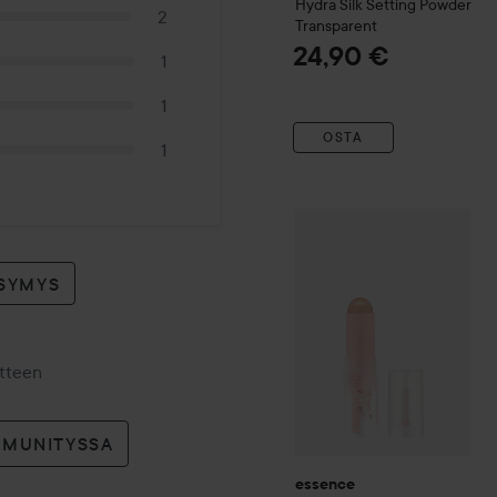
Hydra Silk Setting Powder
2
Transparent
24,90 €
1
1
OSTA
1
essence
Foundation Stick
YSYMYS
otteen
MMUNITYSSA
essence