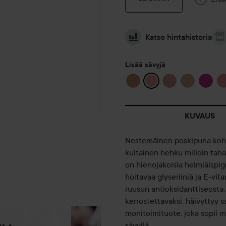
Katso hintahistoria
Lisää sävyjä
KUVAUS
Nestemäinen poskipuna kohta
kultainen hehku milloin taha
on hienojakoisia helmiäispig
hoitavaa glyseriiniä ja E-vi
ruusun antioksidanttiseosta
kerrostettavaksi, häivyttyy 
monitoimituote, joka sopii 
sävyllä.