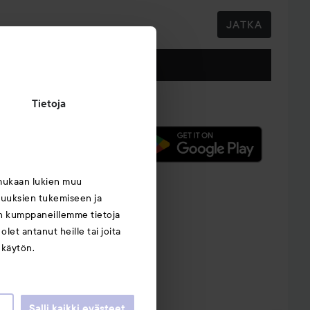
JATKA
Seuraa meitä
Tietoja
mukaan lukien muu
suuksien tukemiseen ja
an kumppaneillemme tietoja
let antanut heille tai joita
 käytön.
Salli kaikki evästeet