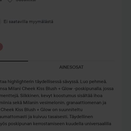
Ei saatavilla myymälästä
AINESOSAT
a highlighterin täydellisessä sävyssä. Luo pehmeä,
nsa Milani Cheek Kiss Blush + Glow -poskipunalla, jossa
menttejä. Silkkinen, kevyt koostumus sisältää ihoa
tamiinia sekä Milanin vesimelonin, granaattiomenan ja
. Cheek Kiss Blush + Glow on suunniteltu
saumattomasti ja kuivuu tasaisesti. Täydellinen
myös poskipunan kerrostamiseen kuudella universaalilla