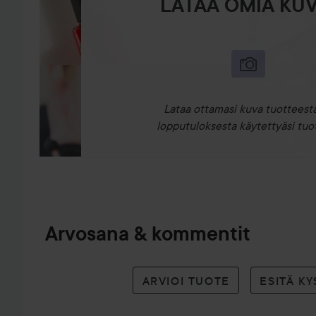
LATAA OMIA KUV
Lataa ottamasi kuva tuotteesta
lopputuloksesta käytettyäsi tuot
Arvosana & kommentit
ARVIOI TUOTE
ESITÄ K