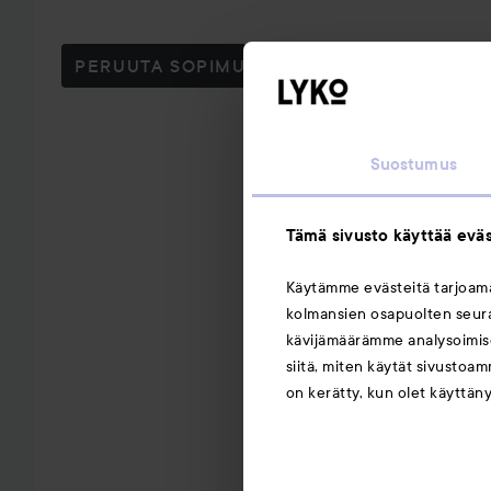
PERUUTA SOPIMUS TÄSTÄ
Suostumus
Tämä sivusto käyttää eväs
Käytämme evästeitä tarjoa
kolmansien osapuolten seuran
kävijämäärämme analysoimise
siitä, miten käytät sivustoam
on kerätty, kun olet käyttän