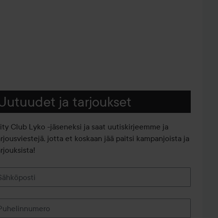
Uutuudet ja tarjoukset
iity Club Lyko -jäseneksi ja saat uutiskirjeemme ja
arjousviestejä, jotta et koskaan jää paitsi kampanjoista ja
rjouksista!
Sähköposti
Puhelinnumero