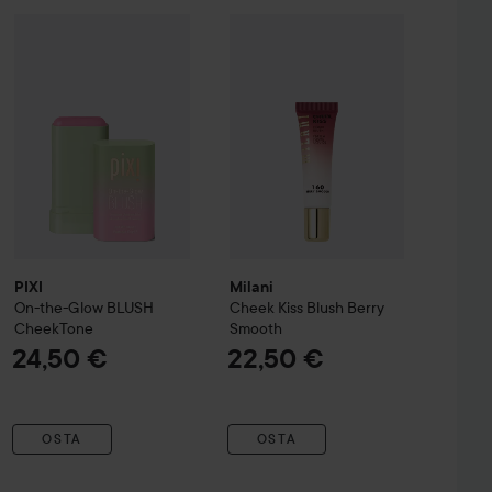
ush & Highlighter Duo
PIXI
On-the-Glow BLUSH
C02 Glow Down The Aisle
CheekTone
Milani
Cheek Kiss Blush
Berry Smo
24,50 €
6,99 €
PIXI
Milani
On-the-Glow BLUSH
Cheek Kiss Blush
Berry
CheekTone
Smooth
24,50 €
22,50 €
OSTA
OSTA