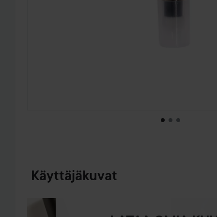
SIIRTYÄ JHK TUOTETIEDOT
Käyttäjäkuvat