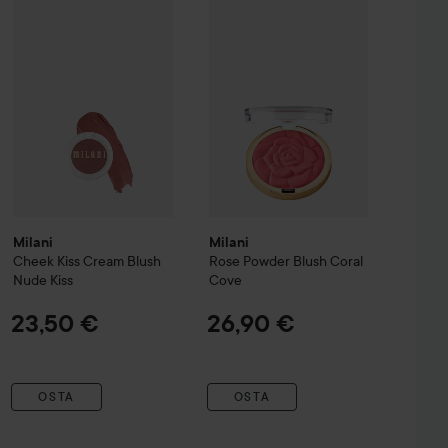
Iconic Luster Blush
Milani
Cheek Kiss Cream Blush
20 Frosted Pink
Milani
Nude Kiss
Rose Powder Blush
Coral Co
26,50 €
23,50 €
Milani
Milani
Cheek Kiss Cream Blush
Rose Powder Blush
Coral
Nude Kiss
Cove
23,50 €
26,90 €
OSTA
OSTA