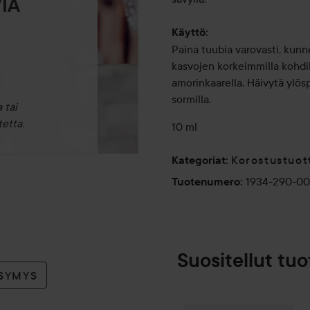
IA
Käyttö:
Paina tuubia varovasti, kunn
kasvojen korkeimmilla kohdill
amorinkaarella. Häivytä ylöspä
sormilla.
 tai
etta.
10 ml
Korostustuot
Kategoriat
:
1934-290-00
Tuotenumero
:
Suositellut tuo
YSYMYS