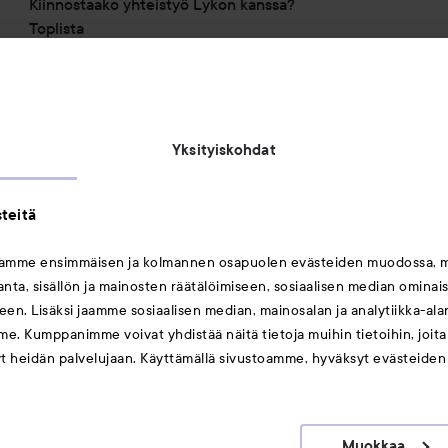
Kiinnostaako yhteistyö Lykon kanssa?
Toplista
Alennuskoodit
Saavutettavuusseloste
Michael Edwards Fragrances of the World
Yksityiskohdat
teitä
mamme ensimmäisen ja kolmannen osapuolen evästeiden muodossa, 
ta, sisällön ja mainosten räätälöimiseen, sosiaalisen median ominai
Saattaisit myös tykätä
en. Lisäksi jaamme sosiaalisen median, mainosalan ja analytiikka-al
me. Kumppanimme voivat yhdistää näitä tietoja muihin tietoihin, joita o
Huulet
yt heidän palvelujaan. Käyttämällä sivustoamme, hyväksyt evästeiden
Meikit
Hiukset
Muokkaa