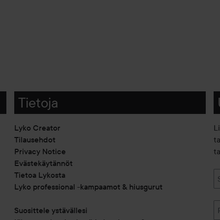
Tietoja
Lyko Creator
L
Tilausehdot
t
Privacy Notice
ta
Evästekäytännöt
Tietoa Lykosta
Lyko professional -kampaamot & hiusgurut
Suosittele ystävällesi