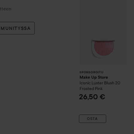
Make Up Store
SPONSOROITU
otteen
MMUNITYSSA
SPONSOROITU
Make Up Store
Iconic Luster Blush
20
Frosted Pink
26,50 €
OSTA