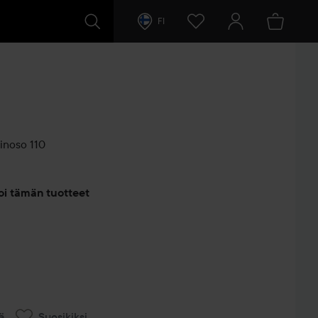
FI
noso 110
entit
oi tämän tuotteet
ä
Suosikiksi