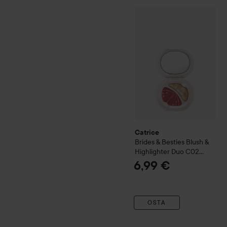
Catrice
Brides & Besties
Bl
Catrice
Brides & Besties
Blush &
Highlighter Duo
C02
Glow Down The Aisle
6,99 €
OSTA