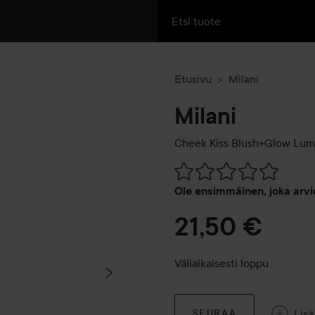
Etusivu
Milani
Milani
Cheek Kiss Blush+Glow
Lumi
Siirtyä jhk Arvosana & komm
Ole ensimmäinen, joka arvi
21,50 €
Väliaikaisesti loppu
Lisä
SEURAA