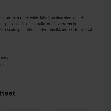
es tuotetta tulee esiin. Käytä tarkkaa sienikärkeä
a: poskipäillä, kulmaluulla, nenänvarressa ja
in ja ulospäin tiheällä siveltimellä, meikkisienellä tai
teet
01
tteet