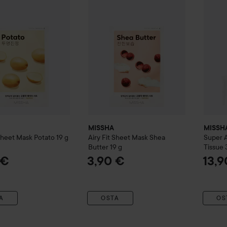
MISSHA
MISSH
 Sheet Mask Potato
19 g
Airy Fit Sheet Mask Shea
Super A
Butter
19 g
Tissue
 €
3,90 €
13,9
A
OSTA
OS