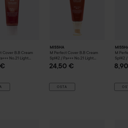
MISSHA
MISSH
ct Cover B.B Cream
M Perfect Cover B.B Cream
M Perf
Pa+++
No.21 Light
Spf42 / Pa+++
No.21 Light
Spf42 /
Beige
Beige
 €
24,50 €
8,9
A
OSTA
OS
Airy Fit Sheet Mask Potato
MISSHA
19 g
Airy Fit Sheet Mask Shea Butte
MISSH
3,90 €