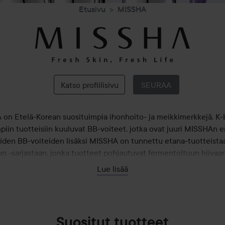
Etusivu
MISSHA
MISSHA
Katso profiilisivu
SEURAA
on Etelä-Korean suosituimpia ihonhoito- ja meikkimerkkejä. K
piin tuotteisiin kuuluvat BB-voiteet, jotka ovat juuri MISSHAn er
den BB-voiteiden lisäksi MISSHA on tunnettu etana-tuotteista
n -sarjastaan, jonka tuotteet pohjautuvat fermentoituun hiivaan
bakteerikulttuuriin, mikä saa aikaan hyvän tasapainon ihossa.
Lue lisää
Suositut tuotteet