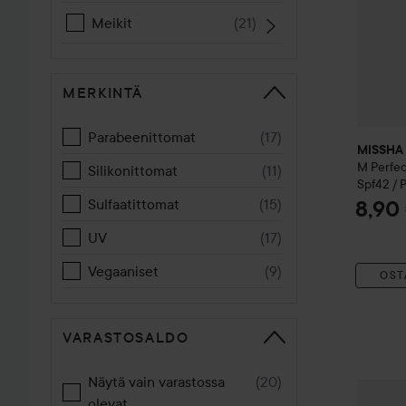
Meikit
(
21
)
MERKINTÄ
Parabeenittomat
(
17
)
MISSHA
M Perfe
Silikonittomat
(
11
)
Spf42 / 
Beige
Sulfaatittomat
(
15
)
8,90
UV
(
17
)
Vegaaniset
(
9
)
OST
VARASTOSALDO
Näytä vain varastossa
(
20
)
MISSHA
olevat