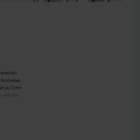
-beautyn
ikoisalaa.
an ja Time
, elävään