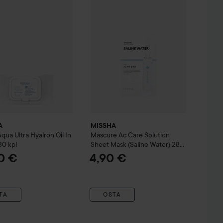
A
MISSHA
qua Ultra Hyalron
Oil In
Mascure Ac Care Solution
30 kpl
Sheet Mask (Saline Water)
28
ml
0 €
4,90 €
TA
OSTA