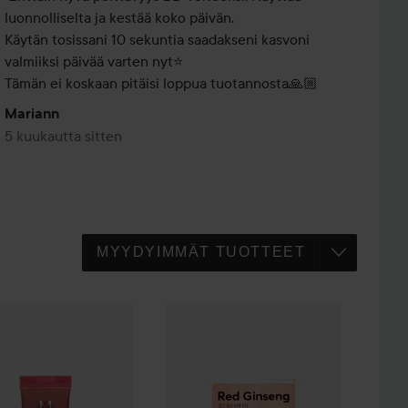
luonnolliselta ja kestää koko päivän.

Käytän tosissani 10 sekuntia saadakseni kasvoni 
valmiiksi päivää varten nyt⭐️ 

Tämän ei koskaan pitäisi loppua tuotannosta🙏🏼
Mariann
5 kuukautta sitten
42 / Pa+++
A
M Perfect Cover B.B Cream Spf42 / Pa+++
No.21 Light Beige
MISSHA
Airy Fit Sheet Mask Red Gins
No.23 Natural Beige
0 €
24,50 €