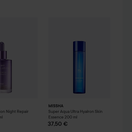
e Revolution
0 kpl
Night Repair Ampoule
MISSHA
Super Aqua Ultra Hyalron Skin E
50 ml
13,90 €
64,50 €
MISSHA
ion
Night Repair
Super Aqua Ultra Hyalron Skin
ml
Essence
200 ml
37,50 €