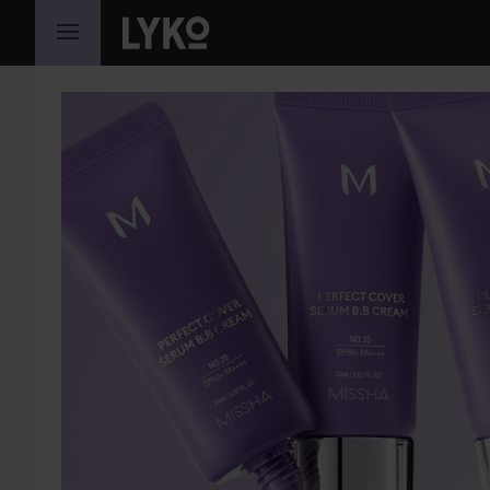
SIIRTYÄ JHK SISÄLTÖÖN