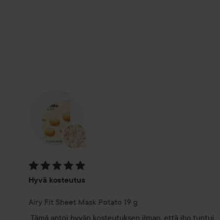
OHITA OSIO
Arvosana: 5 / 5
Hyvä kosteutus
Airy Fit Sheet Mask Potato 19 g
Tämä antoi hyvän kosteutuksen ilman, että iho tuntui 