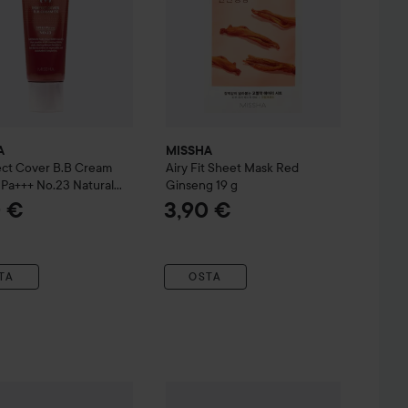
A
MISSHA
ect Cover B.B Cream
Airy Fit Sheet Mask Red
 Pa+++
No.23 Natural
Ginseng
19 g
0 €
3,90 €
TA
OSTA
r
A
19 g
Super Aqua Ultra Hyalron
MISSHA
Oil In Tissue
Mascure Ac Care Solution She
30 kpl
3,90 €
13,90 €