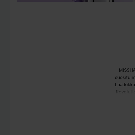
MISSHA 
suosituim
Laadukkai
Revolutio