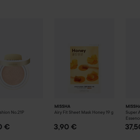
Glow Cushion
No.21P
MISSHA
Airy Fit Sheet Mask Honey
MISSH
19 g
42,90 €
MISSHA
MISSH
shion
No.21P
Airy Fit Sheet Mask Honey
19 g
Super A
Essenc
0 €
3,90 €
37,5