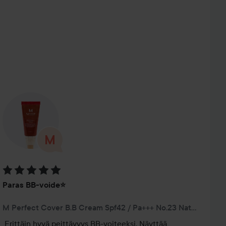
Arvosana: 5 / 5
Paras BB-voide⭐️
M Perfect Cover B.B Cream Spf42 / Pa+++ No.23 Natural Beige
Erittäin hyvä peittävyys BB-voiteeksi. Näyttää 