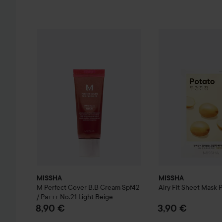
MISSHA
M Perfect Cover B.B Cream Spf42 / Pa+++
MISSHA
Airy Fit S
No.
MISSHA
MISSHA
M Perfect Cover B.B Cream Spf42
Airy Fit Sheet Mask 
/ Pa+++
No.21 Light Beige
8,90 €
3,90 €