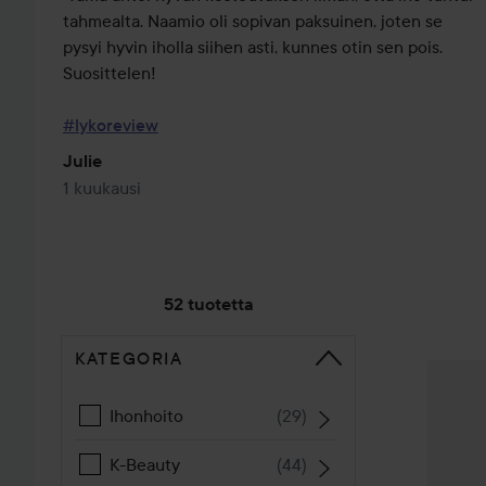
tahmealta. Naamio oli sopivan paksuinen, joten se 
pysyi hyvin iholla siihen asti, kunnes otin sen pois. 
Suosittelen!

#lykoreview
Julie
1 kuukausi
52 tuotetta
KATEGORIA
SIIRTYÄ JHK LAJITTELE
MISSHA
Ihonhoito
(
29
)
K-Beauty
(
44
)