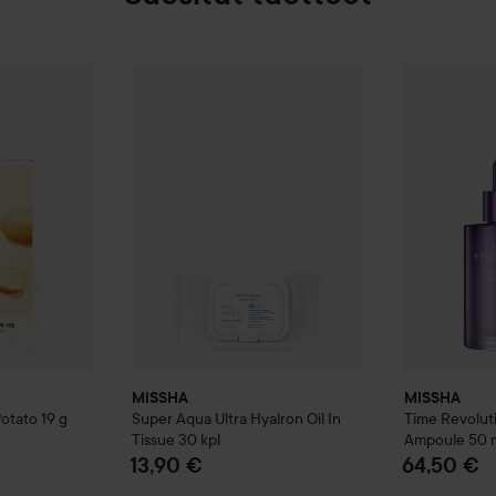
heet Mask Potato
21 Light Beige
19 g
MISSHA
Super Aqua Ultra Hyalron
Oil In Tissue
MISSHA
Tim
3
8,90 €
3,90 €
MISSHA
MISSHA
Potato
19 g
Super Aqua Ultra Hyalron
Oil In
Time Revolut
Tissue
30 kpl
Ampoule
50 
13,90 €
64,50 €