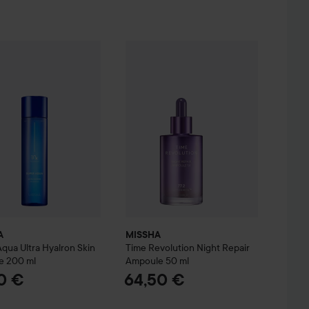
A
Super Aqua Ultra Hyalron Skin Essence
MISSHA
Time Revolution
200 ml
Night Repair
3,90 €
37,50 €
A
MISSHA
qua Ultra Hyalron Skin
Time Revolution
Night Repair
e
200 ml
Ampoule
50 ml
0 €
64,50 €