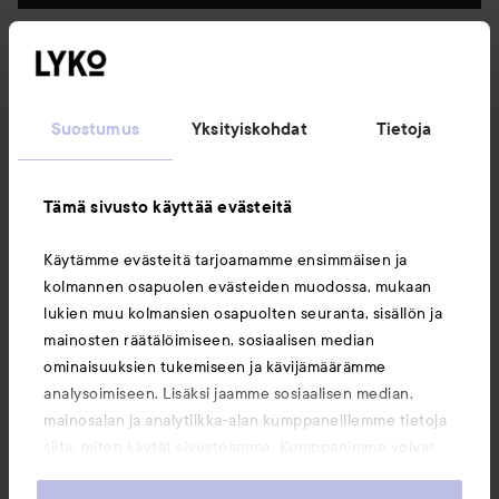
Seuraa meitä
Suostumus
Yksityiskohdat
Tietoja
Asiakaspalvelu
Tämä sivusto käyttää evästeitä
Tietoja
Käytämme evästeitä tarjoamamme ensimmäisen ja
kolmannen osapuolen evästeiden muodossa, mukaan
Saattaisit myös tykätä
lukien muu kolmansien osapuolten seuranta, sisällön ja
mainosten räätälöimiseen, sosiaalisen median
ominaisuuksien tukemiseen ja kävijämäärämme
analysoimiseen. Lisäksi jaamme sosiaalisen median,
mainosalan ja analytiikka-alan kumppaneillemme tietoja
siitä, miten käytät sivustoamme. Kumppanimme voivat
yhdistää näitä tietoja muihin tietoihin, joita olet antanut