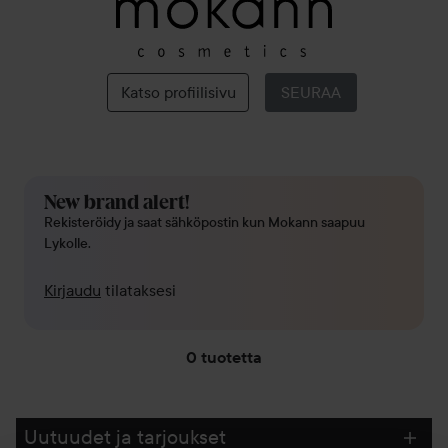
Mokann
Katso profiilisivu
SEURAA
New brand alert!
Rekisteröidy ja saat sähköpostin kun Mokann saapuu
Lykolle.
Kirjaudu
tilataksesi
0 tuotetta
SIIRTYÄ JHK SUODATA
Uutuudet ja tarjoukset