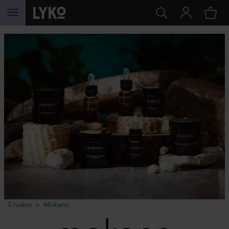
SIIRTYÄ JHK SISÄLTÖÖN
Etusivu
Mokann