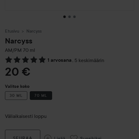
Etusivu
Narcyss
Narcyss
AM/PM
70 ml
1 arvosana
,
5 keskimäärin
Siirtyä jhk Arvosana & kommentit
20 €
Valitse koko
30 ML
70 ML
Väliaikaisesti loppu
Lisää
Suosikiksi
SEURAA