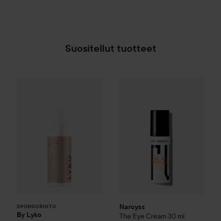
Suositellut tuotteet
By Lyko
Tan-formation Self Tan Mist
Narcyss
The Eye Cream
30 ml
12,90 €
SPONSOROITU
Narcyss
SPONSOROITU
By Lyko
The Eye Cream
30 ml