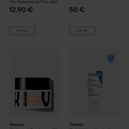
Tan-formation Self Tan Mist
12,90 €
50 €
OSTA
OSTA
Narcyss
Night mask Beach grass
50 ml
50 €
CeraVe
Facial Moisturising Lo
Narcyss
CeraVe