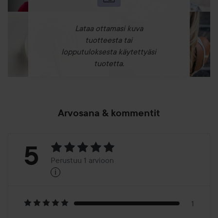
Lataa ottamasi kuva
tuotteesta tai
lopputuloksesta käytettyäsi
tuotetta.
Arvosana & kommentit
Arvosana:
5
Perustuu 1 arvioon
i
5
Perustuu
1
1