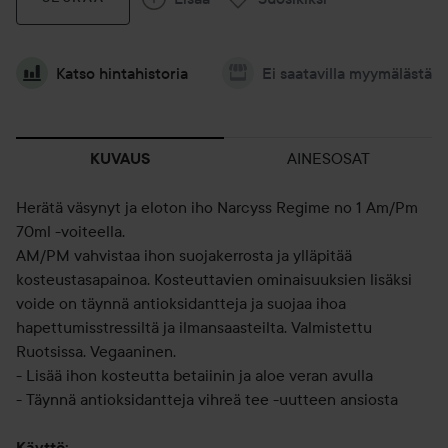
Katso hintahistoria
Ei saatavilla myymälästä
AINESOSAT
KUVAUS
Herätä väsynyt ja eloton iho Narcyss Regime no 1 Am/Pm
70ml -voiteella.
AM/PM vahvistaa ihon suojakerrosta ja ylläpitää
kosteustasapainoa. Kosteuttavien ominaisuuksien lisäksi
voide on täynnä antioksidantteja ja suojaa ihoa
hapettumisstressiltä ja ilmansaasteilta. Valmistettu
Ruotsissa. Vegaaninen.
- Lisää ihon kosteutta betaiinin ja aloe veran avulla
- Täynnä antioksidantteja vihreä tee -uutteen ansiosta
Käyttö: