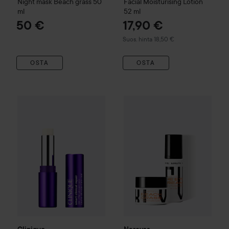
Night mask Beach grass
50
Facial Moisturising Lotion
ml
52 ml
50 €
17,90 €
Suositeltu hinta 18,50 €
Suos. hinta 18,50 €
OSTA
OSTA
32,
Clinique
Smart Clinical Repair
AM/PM Retinoid Balm
3 g
Narcyss
Healthy Ageing Night
Suositelt