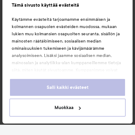
Tämä sivusto käyttää evästeitä
Tietoja
Käytämme evästeitä tarjoamamme ensimmäisen ja
kolmannen osapuolen evästeiden muodossa, mukaan
Saattaisit myös tykätä
lukien muu kolmansien osapuolten seuranta, sisällön ja
mainosten räätälöimiseen, sosiaalisen median
ominaisuuksien tukemiseen ja kävijämäärämme
analysoimiseen. Lisäksi jaamme sosiaalisen median,
mainosalan ja analytiikka-alan kumppaneillemme tietoja
siitä, miten käytät sivustoamme. Kumppanimme voivat
yhdistää näitä tietoja muihin tietoihin, joita olet antanut
heille tai joita on kerätty, kun olet käyttänyt heidän
Salli kaikki evästeet
palvelujaan. Käyttämällä sivustoamme, hyväksyt
evästeiden käytön.
Muokkaa
Copyright 2026