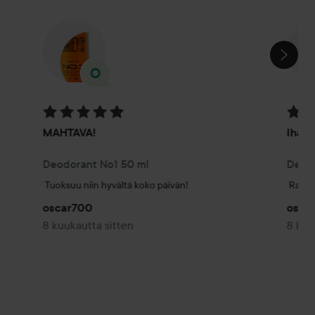
OHITA OSIO
Arvosana: 5 / 5
Arvosa
MAHTAVA!
Ihana
Deodorant No1 50 ml
Deodo
Tuoksuu niin hyvältä koko päivän!
Rakast
oscar700
osca
8 kuukautta sitten
8 kuu