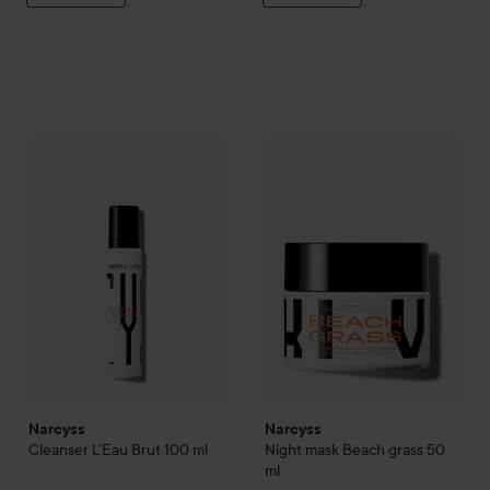
Narcyss
26,30 €
Night mask Beach gra
Narcyss
Cleanser L’Eau Brut
100 ml
Suositeltu hinta 34,99 €
Narcyss
Narcyss
Cleanser L’Eau Brut
100 ml
Night mask Beach grass
50
ml