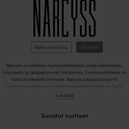
Narcyss
Katso profiilisivu
SEURAA
Narcyss on ylellinen hyvinvointimerkki, jossa elämänlaatu,
inspiraatio ja tasapaino ovat fokuksessa. Tuotemerkkimme on
luotu modernille ihmiselle. Narcyss tarjoaa kliinisesti
testattuja ja tehokkaita ihonhoitotuotteita, jotka on luotu
hyödyntäen laadukkaimpia luonnollisia raaka-aineita,
Lue lisää
viimeisimpiä tutkimuksia sekä intohimoa hyvinvointia ja
ihonhoitoa kohtaan. Regime No1 yhdistää kliinisesti tuetut
ainesosat yksinkertaisella rutiinilla, joka integroituu
Suositut tuotteet
päivittäiseen ihonhoitoon saumattomasti. Kaikki Regime No1
-tuotesarjan tuotteet ovat Pariisissa kehitettyjä ja