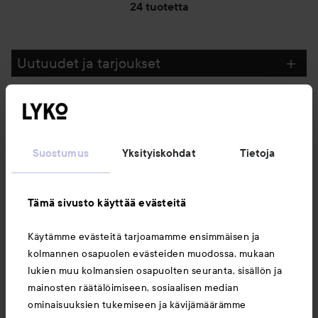
24 tuotetta
Uutuudet ja tarjoukset
Seuraa meitä
Suostumus
Yksityiskohdat
Tietoja
Asiakaspalvelu
Tämä sivusto käyttää evästeitä
Tietoja
Käytämme evästeitä tarjoamamme ensimmäisen ja
kolmannen osapuolen evästeiden muodossa, mukaan
Saattaisit myös tykätä
lukien muu kolmansien osapuolten seuranta, sisällön ja
mainosten räätälöimiseen, sosiaalisen median
ominaisuuksien tukemiseen ja kävijämäärämme