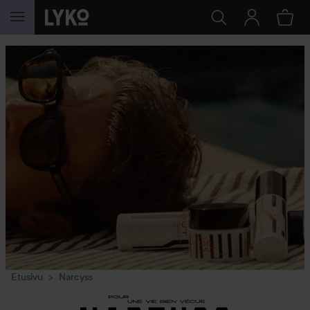
SIIRTYÄ JHK SISÄLTÖÖN
Etusivu
Narcyss