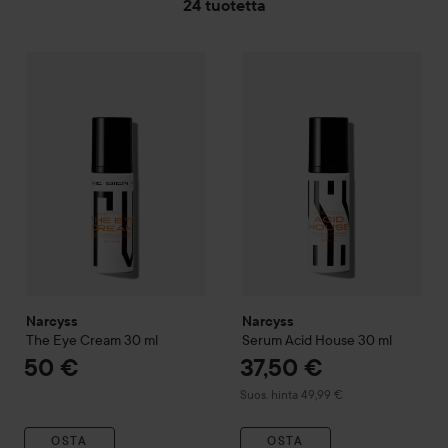
24 tuotetta
Narcyss
SIIRTYÄ JHK SUODATA
The Eye Cream
30 ml
50 €
Narcyss
Serum Acid House
30 
Narcyss
Narcyss
The Eye Cream
30 ml
Serum Acid House
30 ml
50 €
37,50 €
Suositeltu hinta 49,99 €
Suos. hinta 49,99 €
OSTA
OSTA