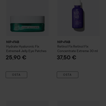
NIP+FAB
NIP+FAB
Hydrate
Hyaluronic Fix
Retinol Fix
Retinol Fix
Extreme4 Jelly Eye Patches
Concentrate Extreme
30 ml
25,90 €
37,50 €
OSTA
OSTA
NIP+FAB
Exfoliate
Glycolic Fix Serum
NIP+FAB
30 ml
Hydrate
Hyaluronic F
24,50 €