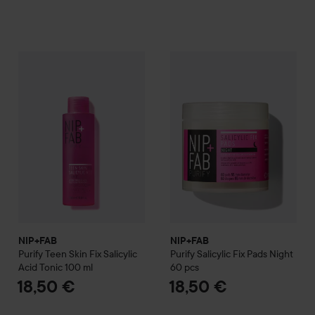
NIP+FAB
Purify
Teen Skin Fix Salicylic Acid Tonic
NIP+FAB
Purify
Salicylic Fix P
100 ml
18,50
NIP+FAB
NIP+FAB
Purify
Teen Skin Fix Salicylic
Purify
Salicylic Fix Pads Night
Acid Tonic
100 ml
60 pcs
18,50 €
18,50 €