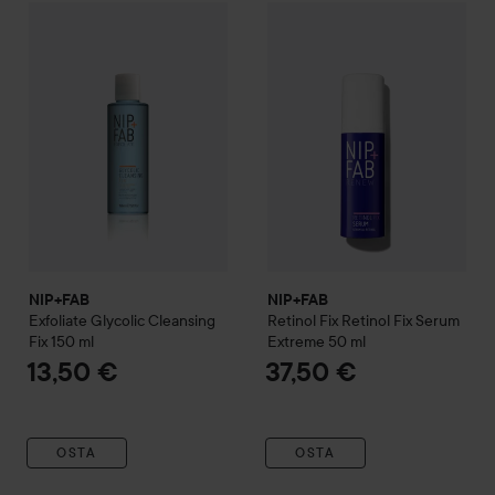
NIP+FAB
Exfoliate
Glycolic Cleansing Fix
NIP+FAB
Retinol Fix
150 ml
Retinol F
13,50 €
NIP+FAB
NIP+FAB
Exfoliate
Glycolic Cleansing
Retinol Fix
Retinol Fix Serum
Fix
150 ml
Extreme
50 ml
13,50 €
37,50 €
OSTA
OSTA