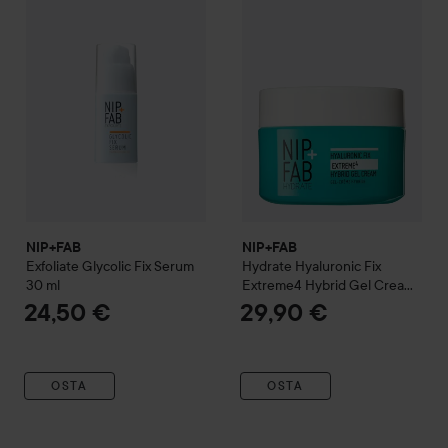
NIP+FAB
NIP+FAB
Exfoliate
Glycolic Fix Serum
Hydrate
Hyaluronic Fix
30 ml
Extreme4 Hybrid Gel Cream
50 ml
24,50 €
29,90 €
OSTA
OSTA