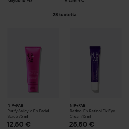
Glycolic Fix
Vitamin C
28 tuotetta
NIP+FAB
SIIRTYÄ JHK SUODATA
Purify
Salicylic Fix Facial Scrub
NIP+FAB
75 ml
Retinol Fix
Retinol F
12,50 €
NIP+FAB
NIP+FAB
Purify
Salicylic Fix Facial
Retinol Fix
Retinol Fix Eye
Scrub
75 ml
Cream
15 ml
12,50 €
25,50 €