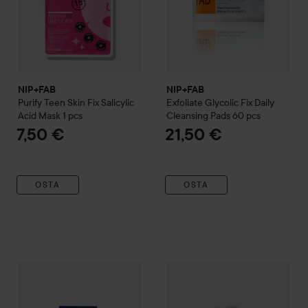
NIP+FAB
NIP+FAB
Purify
Teen Skin Fix Salicylic
Exfoliate
Glycolic Fix Daily
Acid Mask 1 pcs
Cleansing Pads 60 pcs
7,50 €
21,50 €
OSTA
OSTA
NIP+FAB
Exfoliate
Glycolic Scrub Fix Extreme 6%
NIP+FAB
Purify
Salicylic Fix G
75 ml
18,50 