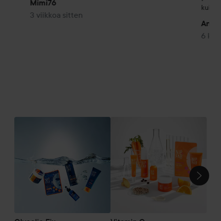
Mimi76
kuivata
3 viikkoa sitten
Anna
6 kuu
Re
OHITA OSIO