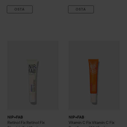
OSTA
OSTA
NIP+FAB
Retinol Fix
Retinol Fix Blemish Gel
NIP+FAB
Vitamin C Fix
15 ml
Vitamin
25,50 €
NIP+FAB
NIP+FAB
Retinol Fix
Retinol Fix
Vitamin C Fix
Vitamin C Fix