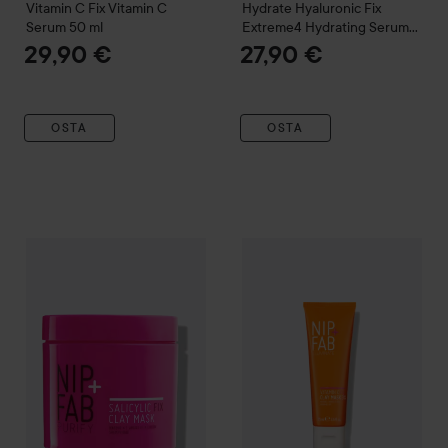
Vitamin C Fix
Vitamin C
Hydrate
Hyaluronic Fix
Serum
50 ml
Extreme4 Hydrating Serum
50 ml
29,90 €
27,90 €
OSTA
OSTA
NIP+FAB
Purify
Salicylic Fix Clay mask
NIP+FAB
170 ml
Vitamin C Fix
Vitamin
24,50 €