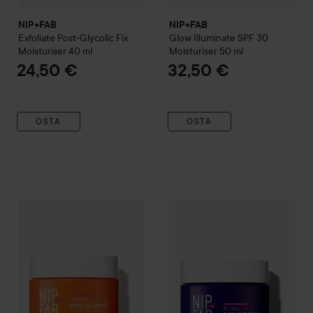
NIP+FAB
NIP+FAB
Exfoliate
Post-Glycolic Fix
Glow
Illuminate SPF 30
Moisturiser
40 ml
Moisturiser
50 ml
24,50 €
32,50 €
OSTA
OSTA
NIP+FAB
Vitamin C Fix
Vitamin C Fix Hybrid Gel Cream 5%
NIP+FAB
Retinol Fix
Retinol F
50 