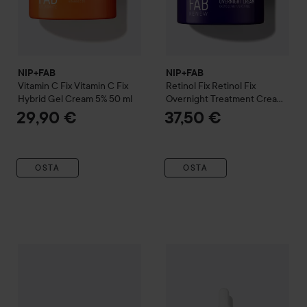
NIP+FAB
NIP+FAB
Vitamin C Fix
Vitamin C Fix
Retinol Fix
Retinol Fix
Hybrid Gel Cream 5%
50 ml
Overnight Treatment Cream
50 ml
29,90 €
37,50 €
OSTA
OSTA
NIP+FAB
Hydrate
Hyaluronic Fix Extreme4 Jelly Eye Patches
NIP+FAB
Retinol Fix
Retinol F