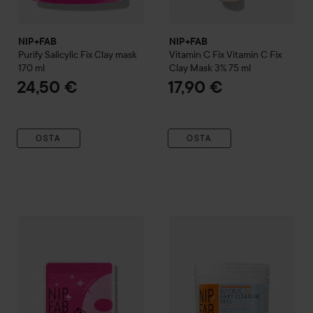
NIP+FAB
NIP+FAB
Purify
Salicylic Fix Clay mask
Vitamin C Fix
Vitamin C Fix
170 ml
Clay Mask 3%
75 ml
24,50 €
17,90 €
OSTA
OSTA
NIP+FAB
Purify
Teen Skin Fix Salicylic Acid Mask 1 pcs
NIP+FAB
Exfoliate
Glycolic Fix
7,50 €