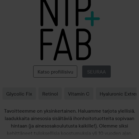
NIP+FAB
Katso profiilisivu
SEURAA
Glycolic Fix
Retinol
Vitamin C
Hyaluronic Extre
Tavoitteemme on yksinkertainen. Haluamme tarjota ylellisiä,
laadukkaita ainesosia sisältäviä ihonhoitotuotteita sopivaan
hintaan (ja ainesosakoulutusta kaikille!). Olemme siksi
kehittäneet tuloksellisia koostumuksia yli 10 vuoden ajan,