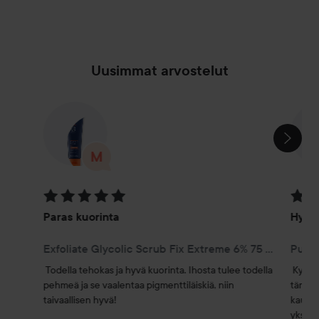
Uusimmat arvostelut
OHITA OSIO
Arvosana: 5 / 5
Arvosa
Paras kuorinta
Hyvä 
Exfoliate Glycolic Scrub Fix Extreme 6% 75 ml
Purify
Todella tehokas ja hyvä kuorinta. Ihosta tulee todella 
Kyllä,
pehmeä ja se vaalentaa pigmenttiläiskiä, niin 
tämän 
taivaallisen hyvä!
kautta.
yksink