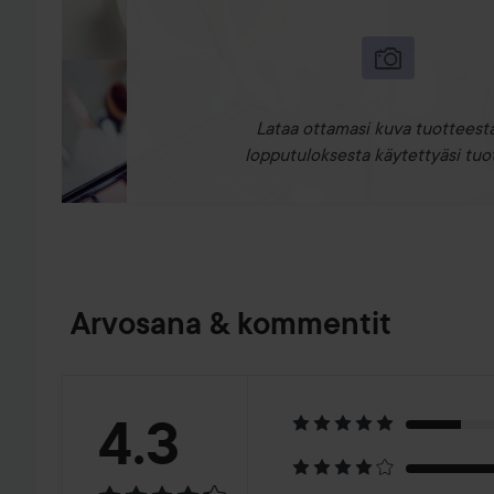
Lataa ottamasi kuva tuotteesta
lopputuloksesta käytettyäsi tuot
Arvosana & kommentit
Arvosana:
4.3