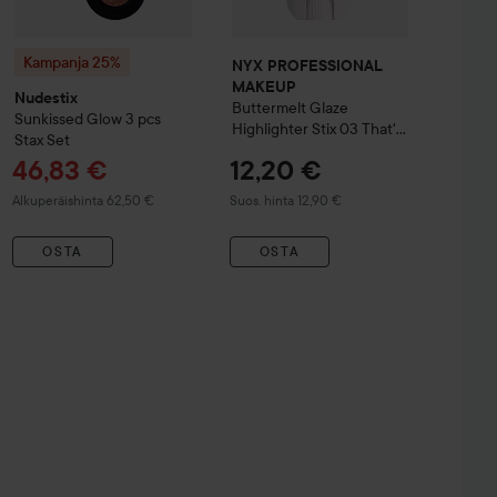
Kampanja 25%
NYX PROFESSIONAL
MAKEUP
Nudestix
Buttermelt Glaze
Sunkissed Glow 3 pcs
Highlighter Stix
03 That'S
Stax Set
So Melt
Tarjoushinta
46,83 €
12,20 €
Normaali hinta 62,50 €
Suositeltu hinta 12,90 €
Alkuperäishinta 62,50 €
Suos. hinta 12,90 €
OSTA
OSTA