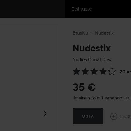
Etusivu
Nudestix
Nudestix
Nudies Glow
I Dew
20 a
Siirtyä jhk Arvosana & komm
35 €
Ilmainen toimitusmahdollisuu
Lisää
OSTA