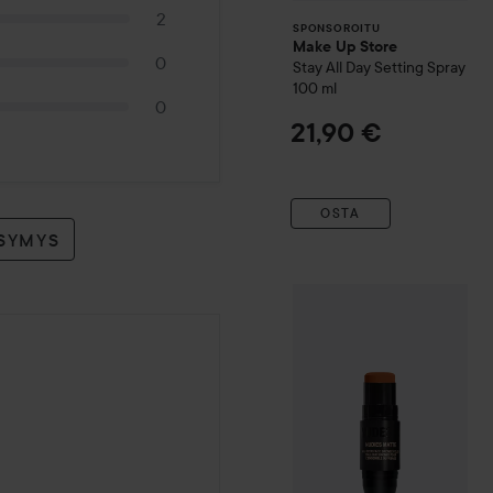
2
SPONSOROITU
Make Up Store
0
Stay All Day Setting Spray
100 ml
0
21,90 €
OSTA
YSYMYS
Nudestix
Nudies Matte Br