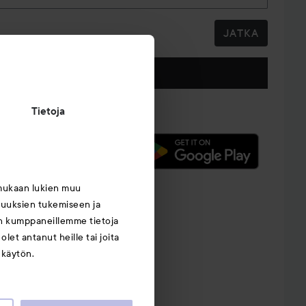
JATKA
Seuraa meitä
Tietoja
mukaan lukien muu
suuksien tukemiseen ja
an kumppaneillemme tietoja
let antanut heille tai joita
 käytön.