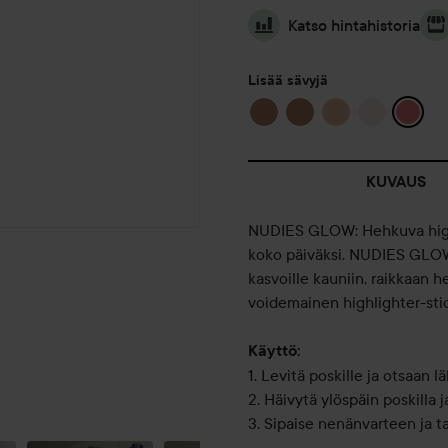
Katso hintahistoria
Lisää sävyjä
KUVAUS
NUDIES GLOW: Hehkuva highl
koko päiväksi. NUDIES GLOW 
kasvoille kauniin, raikkaan
voidemainen highlighter-stick
Käyttö:
1. Levitä poskille ja otsaan lä
2. Häivytä ylöspäin poskilla j
EILISEN JA
3. Sipaise nenänvarteen ja ta
VIDEOPROBLEM