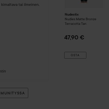
n kimaltava tai ilmeinen. 
Nudestix
Nudies Matte Bronze
Terracotta Tan
47,90 €
OSTA
tin
MMUNITYSSA