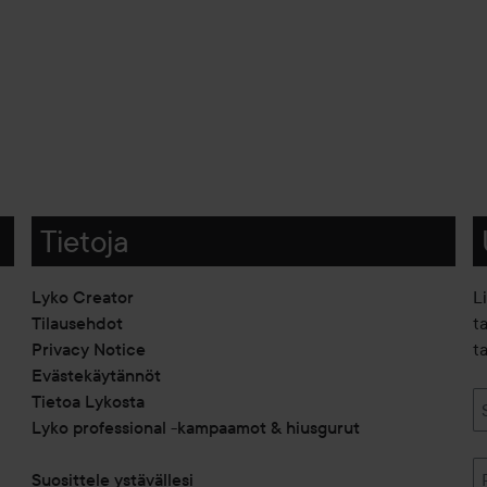
Tietoja
Lyko Creator
L
Tilausehdot
t
Privacy Notice
ta
Evästekäytännöt
Tietoa Lykosta
Lyko professional -kampaamot & hiusgurut
Suosittele ystävällesi