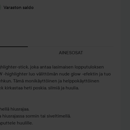
Varaston saldo
AINESOSAT
ighter-stick, joka antaa lasimaisen lopputuloksen
-highlighter luo välittömän nude glow -efektin ja tuo
 hehkun. Tämä monikäyttöinen ja helppokäyttöinen
 kirkastaa heti poskia, silmiä ja huulia.
hellä hiusrajaa.
JOS MINUN
IMPROVISOITU
PÄIVÄ 3 -
KU
a hiusrajassa sormin tai siveltimellä.
TÄYTYY
NOPEA
HIUKSET JA
V
puttele huulille.
AT
VALITA...
MUOTOILU
VANHA...
SUO