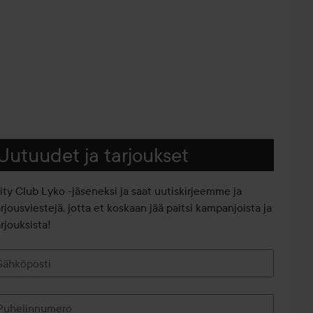
Uutuudet ja tarjoukset
iity Club Lyko -jäseneksi ja saat uutiskirjeemme ja
arjousviestejä, jotta et koskaan jää paitsi kampanjoista ja
rjouksista!
Sähköposti
Puhelinnumero