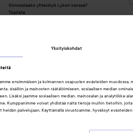
Kiinnostaako yhteistyö Lykon kanssa?
Toplista
Alennuskoodit
Saavutettavuusseloste
Michael Edwards Fragrances of the World
Yksityiskohdat
teitä
mamme ensimmäisen ja kolmannen osapuolen evästeiden muodossa, 
ta, sisällön ja mainosten räätälöimiseen, sosiaalisen median ominai
Saattaisit myös tykätä
en. Lisäksi jaamme sosiaalisen median, mainosalan ja analytiikka-al
me. Kumppanimme voivat yhdistää näitä tietoja muihin tietoihin, joita o
Huulet
yt heidän palvelujaan. Käyttämällä sivustoamme, hyväksyt evästeiden
Meikit
Hiukset