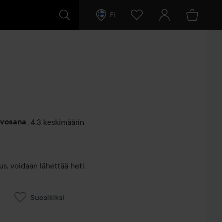
FI
rvosana
,
4.3 keskimäärin
entit
s, voidaan lähettää heti.
Suosikiksi