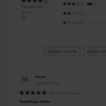
4.3
Perustuu
Perustuu 20
20
arvioon
i
arvioon
ARVIOI TUOTE
ESITÄ K
Marta
1 vuotta sitten
Viesti luotiin 1 vuotta sitten
Vahvistettu ostaja
Arvosana:
Täydellinen hehku
5