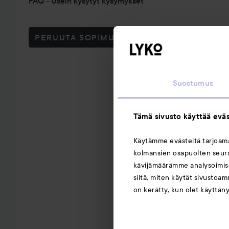
FAQ - Usein kysytyt kysymykset
PERUUTA SOPIMUS TÄSTÄ
Suostumus
Tämä sivusto käyttää eväs
Käytämme evästeitä tarjoa
kolmansien osapuolten seuran
kävijämäärämme analysoimise
siitä, miten käytät sivustoam
on kerätty, kun olet käyttän