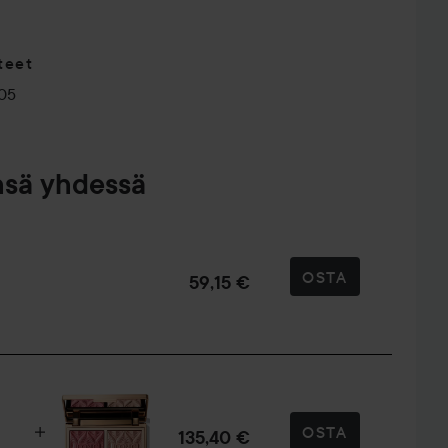
teet
05
nsä yhdessä
OSTA
59,15 €
OSTA
135,40 €