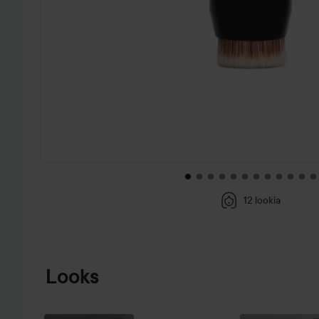
12 lookia
SIIRTYÄ JHK TUOTETIEDOT
Looks
LAUANTAIN
MEIKKI