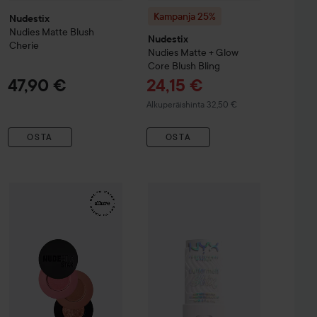
Kampanja 25%
Nudestix
Nudies Matte Blush
Nudestix
Cherie
Nudies Matte + Glow
Core
Blush Bling
Tarjoushinta
47,90 €
24,15 €
Normaali hinta 32,50 €
Alkuperäishinta 32,50 €
OSTA
OSTA
Tarjous
onze
Terracotta Tan
46,83 €
47,90 €
Kampanja 25%
Nudestix
Sunkissed Glow 3 pcs Stax Set
NYX PROFESSIONAL MAKEUP
But
Normaali hinta 