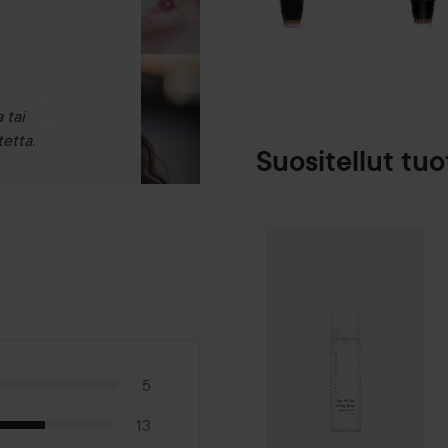
 tai
etta.
Suositellut tuo
Make Up Store
SPONSOROITU
5
13