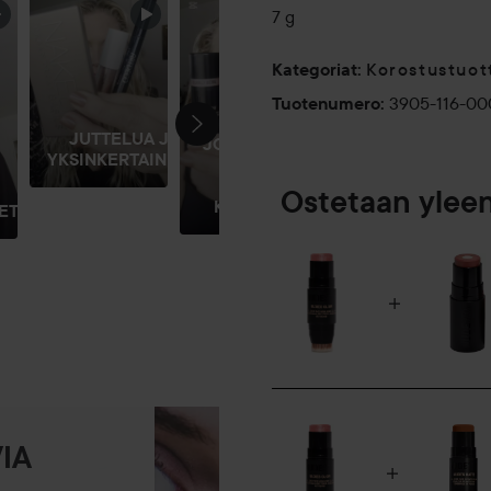
7 g
Korostustuot
Kategoriat
:
3905-116-00
Tuotenumero
:
JUTTELUA JA
JOS MINUN
YKSINKERTAINEN...
PITÄISI
VALITA
Ostetaan ylee
KOLME...
ET
IA