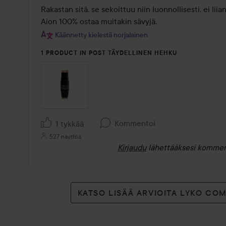
/
Rakastan sitä, se sekoittuu niin luonnollisesti, ei liia
5
Aion 100% ostaa muitakin sävyjä.
Käännetty kielestä norjalainen
1 PRODUCT IN POST TÄYDELLINEN HEHKU
Kommentoi
1 tykkää
527 näyttöä
Kirjaudu
lähettääksesi kommen
KATSO LISÄÄ ARVIOITA LYKO CO