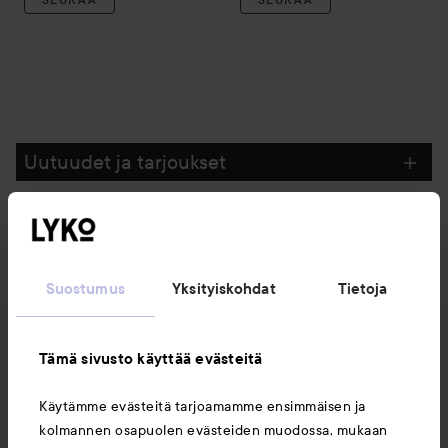
Uutuudet ja tarjoukset
Seuraa meitä
Suostumus
Yksityiskohdat
Tietoja
Asiakaspalvelu
Tämä sivusto käyttää evästeitä
Tietoja
Käytämme evästeitä tarjoamamme ensimmäisen ja
kolmannen osapuolen evästeiden muodossa, mukaan
Saattaisit myös tykätä