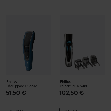
Philips
Hårklippare HC5612
Philips
koiparturi HC9450
51,50 €
102
Philips
Philips
Hårklippare HC5612
koiparturi HC9450
51,50 €
102,50 €
SEURAA
SEURAA