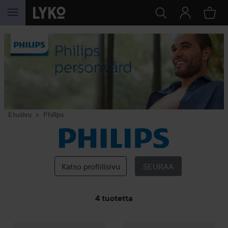
SIIRTYÄ JHK SISÄLTÖÖN
Etusivu
Philips
Philips
Katso profiilisivu
SEURAA
4 tuotetta
Philips
SIIRTYÄ JHK SUODATA
Hygientrimmer NT3650
Philips
Beauty HP6341/00
23,50 €
27,