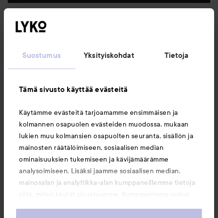
Seuraa meitä
Suostumus
Yksityiskohdat
Tietoja
Asiakaspalvelu
Tämä sivusto käyttää evästeitä
Tietoja
Käytämme evästeitä tarjoamamme ensimmäisen ja
kolmannen osapuolen evästeiden muodossa, mukaan
Saattaisit myös tykätä
lukien muu kolmansien osapuolten seuranta, sisällön ja
mainosten räätälöimiseen, sosiaalisen median
ominaisuuksien tukemiseen ja kävijämäärämme
analysoimiseen. Lisäksi jaamme sosiaalisen median,
mainosalan ja analytiikka-alan kumppaneillemme tietoja
siitä, miten käytät sivustoamme. Kumppanimme voivat
yhdistää näitä tietoja muihin tietoihin, joita olet antanut
heille tai joita on kerätty, kun olet käyttänyt heidän