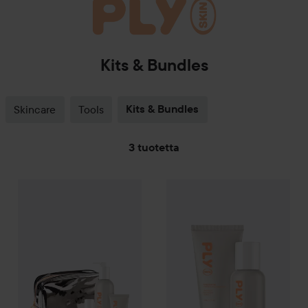
Kits & Bundles
Skincare
Tools
Kits & Bundles
3 tuotetta
SIIRTYÄ JHK SUODATA
75,50 €
PLY Skin
The PLY Kit
PLY Skin
Skin Care Cream 50 
Ilman pakettihintaa: 94,60 €