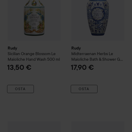
Rudy
Rudy
Sicilian Orange Blossom
Le
Midterraenan Herbs
Le
Maioliche
Hand Wash
500 ml
Maioliche
Bath & Shower Gel
700 ml
13,50 €
17,90 €
OSTA
OSTA
Rudy
Sicilian Lemon
Le Maioliche
Rudy
Hand Wash
Iris of Capri
500 ml
Le Maioliche
13,50 €