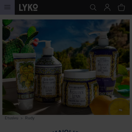
SIIRTYÄ JHK SISÄLTÖÖN
Etusivu
Rudy