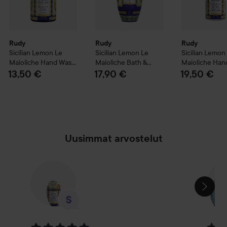
Rudy
Rudy
Rudy
Sicilian Lemon
Le
Sicilian Lemon
Le
Sicilian Lemon
Maioliche
Hand Wash
Maioliche
Bath &
Maioliche
Han
500 ml
Shower Gel
700 ml
Refill
1000 ml
13,50 €
17,90 €
19,50 €
Uusimmat arvostelut
OHITA OSIO