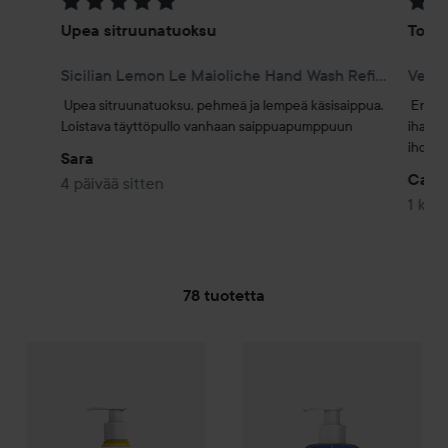
Arvosana: 5 / 5
Arvosa
Upea sitruunatuoksu
Todel
Sicilian Lemon Le Maioliche Hand Wash Refill 1000 ml
Upea sitruunatuoksu, pehmeä ja lempeä käsisaippua. 
Erittä
Loistava täyttöpullo vanhaan saippuapumppuun
ihanan
iholla 
Sara
Carla
4 päivää sitten
1 kuu
78 tuotetta
Rudy
SIIRTYÄ JHK SUODATA
Sicilian Orange Blossom
Le Maioliche
Rudy
Midterraenan Herbs
Hand Wash
500 m
Le M