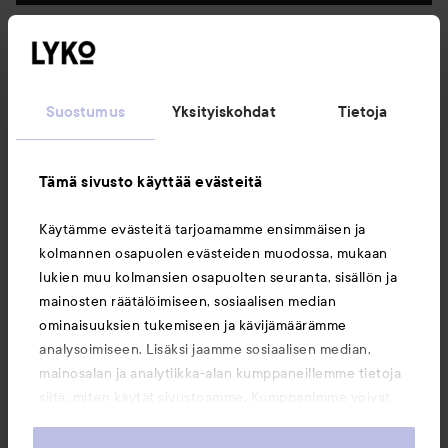
Seuraa meitä
Suostumus
Yksityiskohdat
Tietoja
Asiakaspalvelu
Tämä sivusto käyttää evästeitä
Tietoja
Käytämme evästeitä tarjoamamme ensimmäisen ja
kolmannen osapuolen evästeiden muodossa, mukaan
Saattaisit myös tykätä
lukien muu kolmansien osapuolten seuranta, sisällön ja
mainosten räätälöimiseen, sosiaalisen median
ominaisuuksien tukemiseen ja kävijämäärämme
analysoimiseen. Lisäksi jaamme sosiaalisen median,
mainosalan ja analytiikka-alan kumppaneillemme tietoja
siitä, miten käytät sivustoamme. Kumppanimme voivat
yhdistää näitä tietoja muihin tietoihin, joita olet antanut
heille tai joita on kerätty, kun olet käyttänyt heidän