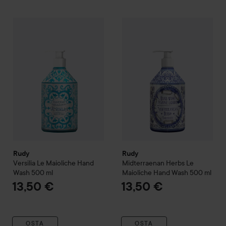
Rudy
Versilia
Le Maioliche
Hand Wash
Rudy
Midterraenan Herbs
500 ml
Le M
13,50 €
Rudy
Rudy
Versilia
Le Maioliche
Hand
Midterraenan Herbs
Le
Wash
500 ml
Maioliche
Hand Wash
500 ml
13,50 €
13,50 €
OSTA
OSTA