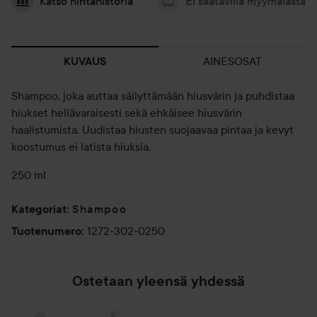
Katso hintahistoria
Ei saatavilla myymälästä
AINESOSAT
KUVAUS
Shampoo, joka auttaa säilyttämään hiusvärin ja puhdistaa
hiukset hellävaraisesti sekä ehkäisee hiusvärin
haalistumista. Uudistaa hiusten suojaavaa pintaa ja kevyt
koostumus ei latista hiuksia.
250 ml
Shampoo
Kategoriat
:
1272-302-0250
Tuotenumero
:
Ostetaan yleensä yhdessä