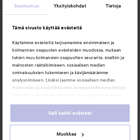
Suostumus
Yksityiskohdat
Tietoja
Asiakaspalvelu
Tämä sivusto käyttää evästeitä
Tietoja
Käytämme evästeitä tarjoamamme ensimmäisen ja
kolmannen osapuolen evästeiden muodossa, mukaan
Saattaisit myös tykätä
lukien muu kolmansien osapuolten seuranta, sisällön ja
mainosten räätälöimiseen, sosiaalisen median
ominaisuuksien tukemiseen ja kävijämäärämme
analysoimiseen. Lisäksi jaamme sosiaalisen median,
mainosalan ja analytiikka-alan kumppaneillemme tietoja
siitä, miten käytät sivustoamme. Kumppanimme voivat
yhdistää näitä tietoja muihin tietoihin, joita olet antanut
heille tai joita on kerätty, kun olet käyttänyt heidän
Salli kaikki evästeet
palvelujaan. Käyttämällä sivustoamme, hyväksyt
evästeiden käytön.
Muokkaa