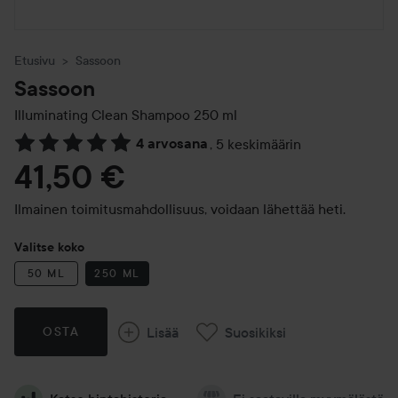
Etusivu
Sassoon
Sassoon
Illuminating Clean Shampoo
250 ml
4 arvosana
,
5 keskimäärin
Siirtyä jhk Arvosana & kommentit
41,50 €
Ilmainen toimitusmahdollisuus, voidaan lähettää heti.
Valitse koko
50 ML
250 ML
Lisää
Suosikiksi
OSTA