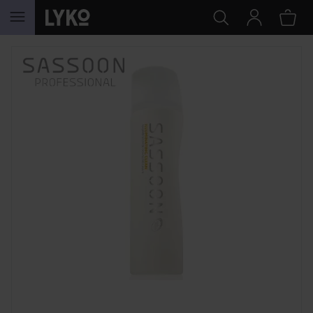
SIIRTYÄ JHK SISÄLTÖÖN