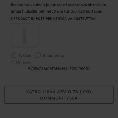
/
Ihanan tuoksuinen ja runsaasti vaahtoava,riittoisa ja 
5
antaa hiuksille pehmeyttä ja tuntuu kosteuttavan
1 PRODUCT IN POST PEHMENTÄÄ JA KOSTEUTTAA
Tykkää
Kommentoi
315 näyttöä
Kirjaudu
lähettääksesi kommentin
KATSO LISÄÄ ARVIOITA LYKO
COMMUNITYSSA