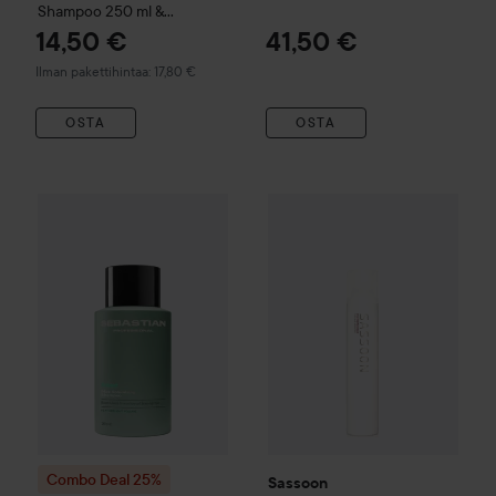
Shampoo 250 ml &
Conditioner 250 ml
14,50 €
41,50 €
Ilman pakettihintaa: 17,80 €
OSTA
OSTA
Sassoon
Motion Hold
300 ml
4
Combo Deal 25%
Sebastian Professional
Volupt
Max Volumiz
Combo Deal 25%
Sassoon