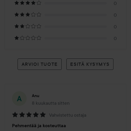
0
arvioon
0
0
0
ARVIOI TUOTE
ESITÄ KYSYMYS
Anu
8 kuukautta sitten
Viesti luotiin 8 kuukautta sitten
Vahvistettu ostaja
Arvosana:
Pehmentää ja kosteuttaa
5