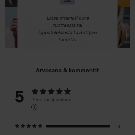
Lataa ottamasi kuva
tuotteesta tai
lopputuloksesta käytettyäsi
tuotetta.
Arvosana & kommentit
Arvosana:
5
Perustuu 4 arvioon
i
5
Perustuu
4
4