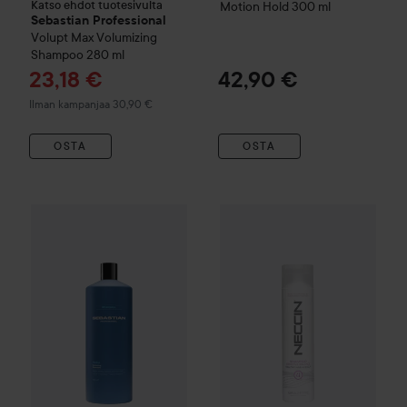
Katso ehdot tuotesivulta
Motion Hold
300 ml
Sebastian Professional
Volupt
Max Volumizing
Shampoo
280 ml
Tarjoushinta
23,18 €
42,90 €
Ilman kampanjaa 30,90 €
OSTA
OSTA
Neccin
Sensitive Balance
No.4
Combo Deal 25%
Sebastian Professional
Hydre
Highly Hydra