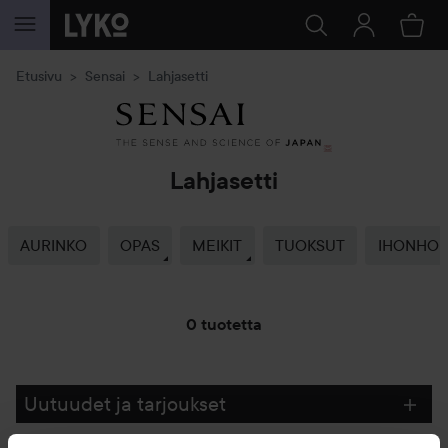
SIIRTYÄ JHK SISÄLTÖÖN
Etusivu
Sensai
Lahjasetti
Lahjasetti
AURINKO
OPAS
MEIKIT
TUOKSUT
IHONHOI
0 tuotetta
SIIRTYÄ JHK SUODATA
Uutuudet ja tarjoukset