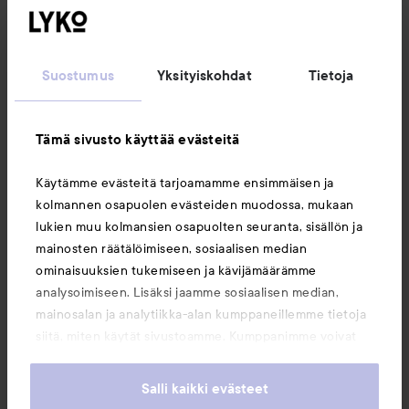
Seuraa meitä
Suostumus
Yksityiskohdat
Tietoja
Asiakaspalvelu
Tämä sivusto käyttää evästeitä
Tietoja
Käytämme evästeitä tarjoamamme ensimmäisen ja
kolmannen osapuolen evästeiden muodossa, mukaan
Saattaisit myös tykätä
lukien muu kolmansien osapuolten seuranta, sisällön ja
mainosten räätälöimiseen, sosiaalisen median
ominaisuuksien tukemiseen ja kävijämäärämme
analysoimiseen. Lisäksi jaamme sosiaalisen median,
mainosalan ja analytiikka-alan kumppaneillemme tietoja
siitä, miten käytät sivustoamme. Kumppanimme voivat
yhdistää näitä tietoja muihin tietoihin, joita olet antanut
heille tai joita on kerätty, kun olet käyttänyt heidän
Salli kaikki evästeet
palvelujaan. Käyttämällä sivustoamme, hyväksyt