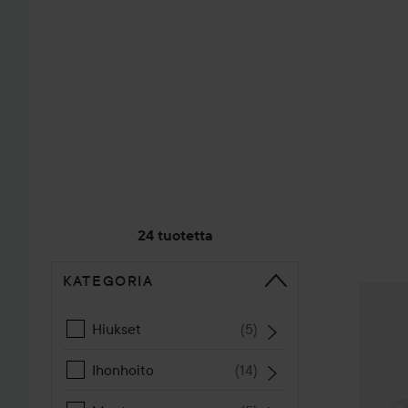
24 tuotetta
KATEGORIA
SIIRTYÄ JHK LAJITTELE
WOW-hi
Hiukset
(
5
)
Ihonhoito
(
14
)