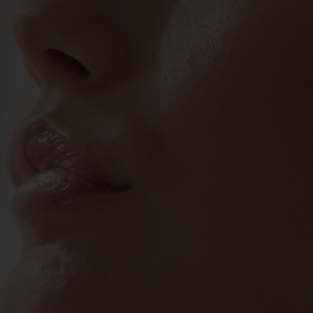
iden ensimmäisestä IPL-yksiköstä (Intense Pulsed Light) kotikäy
ymmen sitten. Yritys on kehittänyt useita sähköisiä laitteita anti
hammashoidon ja muun vastaavan käyttöön.
Upeita tuloksia
k’n tarjoaa innovatiivisia ja upeita tuloksia lanseeraamalla jatkuv
uksellisia tuotteita jokaisessa kategoriassa. Menestyksekkäät ho
tiset klinikat ovat hyödyntäneet vuosien ajan ovat nyt saatavil
kotikäyttöön.
Miljoonittain käyttäjiä ympäri maailman
k’n aloitti ensimmäisen kuluttajille tarkoitetun tuotteen kehittäm
toiseen karvanpoistoon lähes vuosikymmen sitten, ja olemme siit
iljoonittain tyytyväisille asiakkaille ympäri maailman! Kaune
tijoiden tiimimme työskentelee uusien innovaatioiden kanssa jo
mahdollistaen laajemman valikoiman kaikissa kategorioissa.