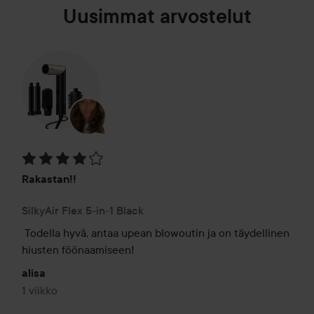
Uusimmat arvostelut
Arvosana: 4 / 5
Rakastan!!
SilkyAir Flex 5-in-1 Black
Todella hyvä, antaa upean blowoutin ja on täydellinen 
hiusten föönaamiseen!
alisa
1 viikko