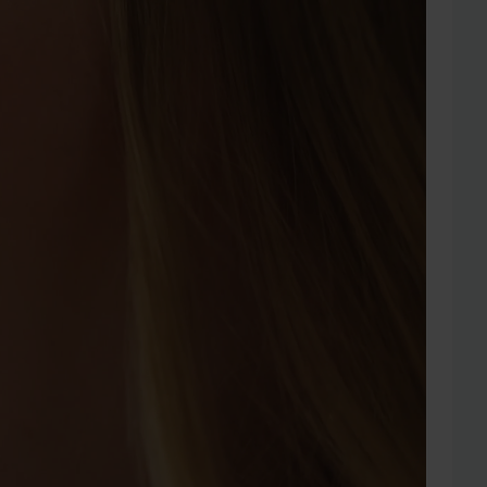
ttöön yli
-aging,
asti
idot, joita
la myös
isen
ä lähtien
udenhoidon
ka päivä,