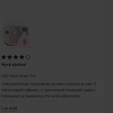
Arvosana: 4 / 5
Hyvä sijoitus!
LED Face Mask Pro
Uskomattoman tyytyväinen ja näen tuloksia jo vain 3 
viikon käytön jälkeen ☺️ pienemmät huokoset, paljon 
kirkkaampi ja tasaisempi iho sekä vähemmän 
rasvaisia/kuivia alueita kasvoilla.

Minulla on hyvin herkkä iho, kuten 
Lue lisää