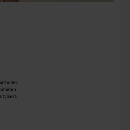
aitteiden
ntäminen
ityisesti
tunnetaan