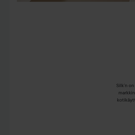
Silk’n o
markkin
kotikäyt
Silk’n h