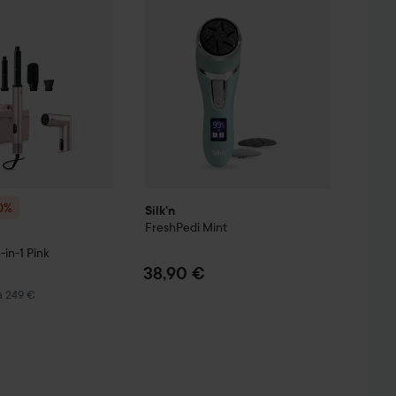
0%
Silk'n
FreshPedi
Mint
-in-1
Pink
nta
38,90 €
 249 €
a 249 €