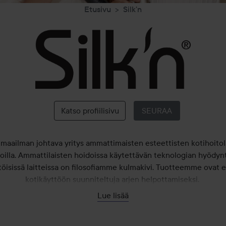
Etusivu
Silk'n
Silk'n
Katso profiilisivu
SEURAA
n maailman johtava yritys ammattimaisten esteettisten kotihoitol
oilla. Ammattilaisten hoidoissa käytettävän teknologian hyödy
töisissä laitteissa on filosofiamme kulmakivi. Tuotteemme ovat er
kotikäyttöön suunniteltuja arjen helpottamiseksi.
Lue lisää
Kauneudenhoitotuotteet kotikäyttöön
aluaa tarjota laajan valikoiman kauneudenhoitoja kaikille. Silk’n 