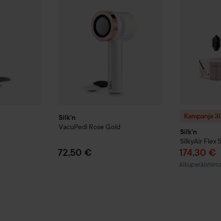
Kampanja 3
Silk'n
VacuPedi
Rose Gold
Silk'n
SilkyAir Flex 5
Tarjoushi
72,50 €
174,30 €
Normaali hinta
Alkuperäishint