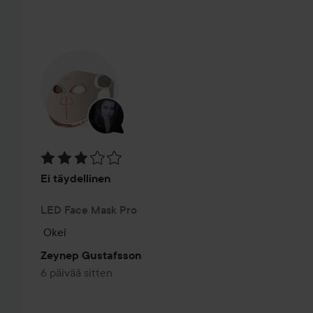
OHITA OSIO
Arvosana: 3 / 5
Ei täydellinen
LED Face Mask Pro
Okei
Zeynep Gustafsson
6 päivää sitten