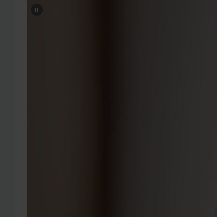
markkino
vuosik
Sil
vallankumo
esteet
Sil
pitkäkes
myyneet m
asiantun