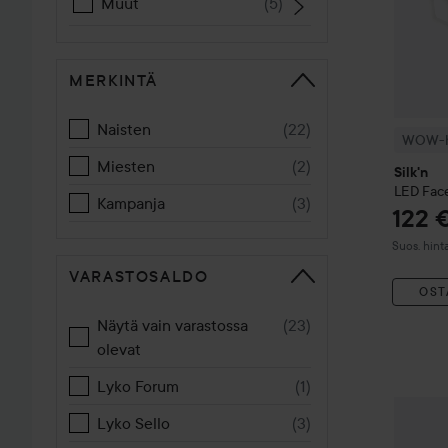
Muut
(
5
)
MERKINTÄ
Naisten
(
22
)
WOW-h
Miesten
(
2
)
Silk'n
LED Fac
Kampanja
(
3
)
122 
Suositeltu
Suos. hint
VARASTOSALDO
OST
Näytä vain varastossa
(
23
)
olevat
Lyko Forum
(
1
)
Silk'n
Re
Lyko Sello
(
3
)