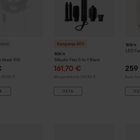
inta
Kampanja 40%
Silk'n
LED Fa
Silk'n
e Mask 100
SilkyAir Flex 5-in-1
Black
Tarjoushinta
€
161,70 €
259
 hinta 157,50 €
Normaali hinta 269,50 €
Suositelt
a 157,50 €
Alkuperäishinta 269,50 €
Suos. hi
A
OSTA
OS
11,70 €
9,70 €
Vit Prestige Tip Body
Silk'n
ReVit Prestige Tip Fine
Kampa
Suositeltu hinta 15,50 €
Suositeltu hinta 12,90