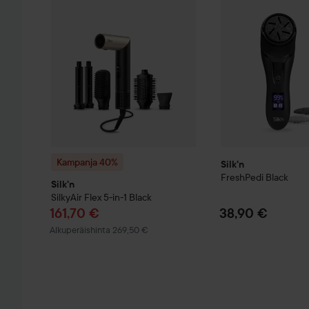
Kampanja 40%
Silk'n
FreshPedi
Black
Silk'n
SilkyAir Flex 5-in-1
Black
Tarjoushinta
161,70 €
38,90 €
Normaali hinta 269,50 €
Alkuperäishinta 269,50 €