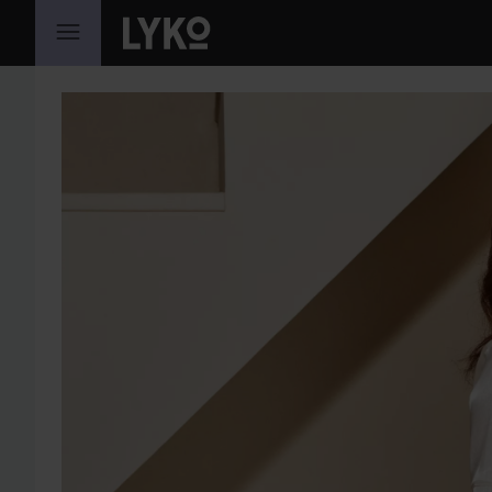
SIIRTYÄ JHK SISÄLTÖÖN