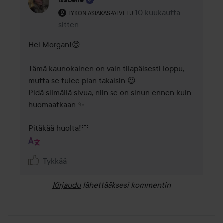
Isabelle
Käyttäjän rooli: Lykon asiakaspalvelu .
10 kuukautta
Kommentti lisättiin 10 ku
LYKON ASIAKASPALVELU
sitten
Hei Morgan!😊

Tämä kaunokainen on vain tilapäisesti loppu, 
mutta se tulee pian takaisin 😍

Pidä silmällä sivua, niin se on sinun ennen kuin 
huomaatkaan ✨

Pitäkää huolta!🤍
Tykkää
Kirjaudu
lähettääksesi kommentin