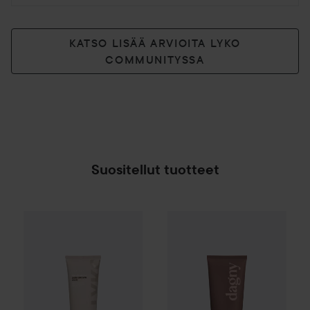
KATSO LISÄÄ ARVIOITA LYKO
COMMUNITYSSA
Suositellut tuotteet
Dagny
Color Depositing Mask
By Lyko
Oh My Dye Color Boost
Dark Brown C4.
SPONSOROITU