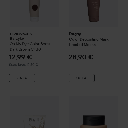
Dagny
SPONSOROITU
By Lyko
Color Depositing Mask
Oh My Dye Color Boost
Frosted Mocha
Dark Brown C4.10
12,99 €
28,90 €
Suositeltu hinta 13,50 €
Suos. hinta 13,50 €
OSTA
OSTA
maria nila
Colour Refresh
Semi
WOW-hinta
Biozell
Color Glow
Nourishing Toning Mask
Soft V