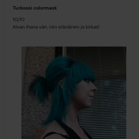
Arvosana:
Turkoosi colormask
5
/
10/10

5
Aivan ihana väri, niin eläväinen ja kirkas!