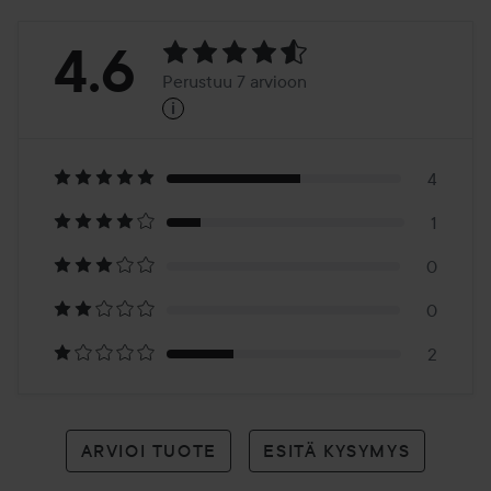
Arvosana:
4.6
Perustuu 7 arvioon
i
4.6
Perustuu
7
4
1
arvioon
0
0
2
ARVIOI TUOTE
ESITÄ KYSYMYS