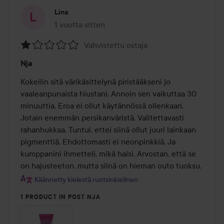
Lina
1 vuotta sitten
Viesti luotiin 1 vuotta sitten
Vahvistettu ostaja
Arvosana:
Nja
1
/
Kokeilin sitä värikäsittelynä piristääkseni jo 
5
vaaleanpunaista hiustani. Annoin sen vaikuttaa 30 
minuuttia. Eroa ei ollut käytännössä ollenkaan. 
Jotain enemmän persikanväristä. Valitettavasti 
rahanhukkaa. Tuntui, ettei siinä ollut juuri lainkaan 
pigmenttiä. Ehdottomasti ei neonpinkkiä. Ja 
kumppanini ihmetteli, mikä haisi. Arvostan, että se 
on hajusteeton, mutta siinä on hieman outo tuoksu.
Käännetty kielestä ruotsinkielinen
1 PRODUCT IN POST NJA