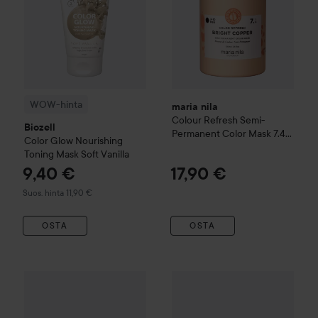
WOW-hinta
maria nila
Colour Refresh
Semi-
Biozell
Permanent Color Mask
7.4
Color Glow
Nourishing
Bright Copper
Toning Mask
Soft Vanilla
9,40 €
17,90 €
Suositeltu hinta 11,90 €
Suos. hinta 11,90 €
OSTA
OSTA
Directions
Hair Colour
Semi-Permanent Conditioning Hair C
Combo Deal 25%
Wella Profes