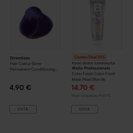
Combo Deal 25%
Directions
Katso ehdot tuotesivulta
Hair Colour
Semi-
Wella Professionals
Permanent Conditioning
Color Fresh
Color Fresh
Hair Colour
Violet
Mask
Pearl Blonde
Tarjoushinta
4,90 €
14,70 €
Ilman kampanjaa 19,60 €
OSTA
OSTA