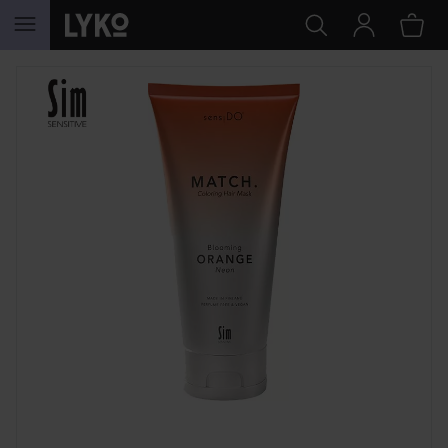
SIIRTYÄ JHK SISÄLTÖÖN