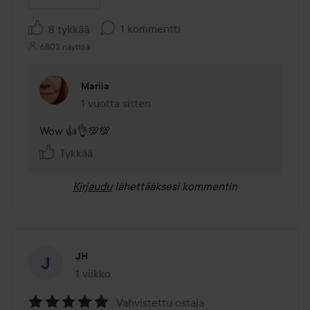
1 kommentti
8 tykkää
6803 näyttöä
Mariia
1 vuotta sitten
Kommentti lisättiin 1 vuotta sitten
Wow 👍👌💯💯
Tykkää
Kirjaudu
lähettääksesi kommentin
JH
1 viikko
Viesti luotiin 1 viikko
Vahvistettu ostaja