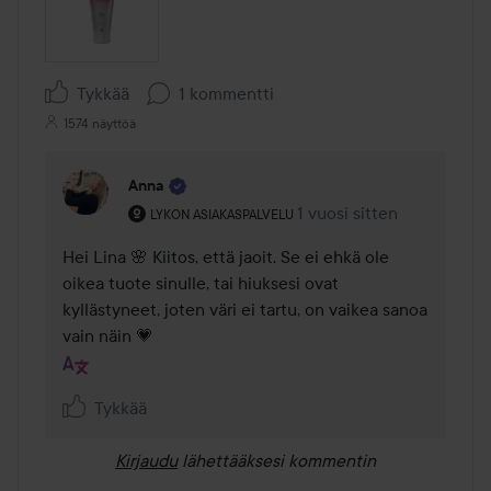
Tykkää
1 kommentti
1574 näyttöä
Anna
Käyttäjän rooli: Lykon asiakaspalvelu .
1 vuosi sitten
Kommentti lisättiin 1 vuos
LYKON ASIAKASPALVELU
Hei Lina 🌸 Kiitos, että jaoit. Se ei ehkä ole 
oikea tuote sinulle, tai hiuksesi ovat 
kyllästyneet, joten väri ei tartu, on vaikea sanoa 
vain näin 💗
Tykkää
Kirjaudu
lähettääksesi kommentin