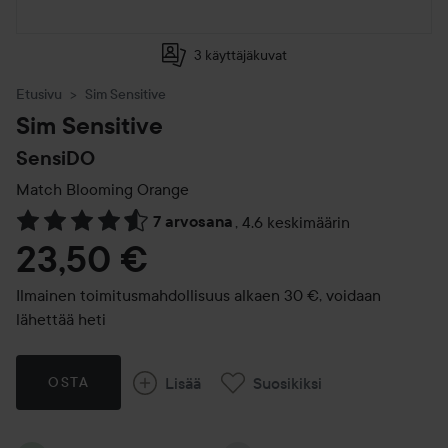
3 käyttäjäkuvat
Etusivu
Sim Sensitive
Sim Sensitive
SensiDO
Match
Blooming Orange
7 arvosana
,
4.6 keskimäärin
Siirtyä jhk Arvosana & kommentit
23,50 €
Ilmainen toimitusmahdollisuus alkaen 30 €, voidaan
lähettää heti
Lisää
Suosikiksi
OSTA