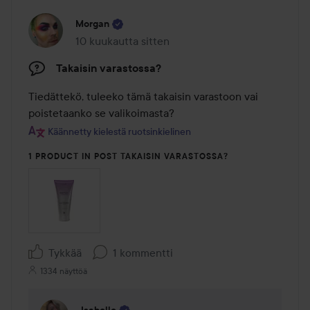
Morgan
10 kuukautta sitten
Viesti luotiin 10 kuukautta sitten
Takaisin varastossa?
Tiedättekö, tuleeko tämä takaisin varastoon vai 
poistetaanko se valikoimasta?
Käännetty kielestä ruotsinkielinen
1 PRODUCT IN POST TAKAISIN VARASTOSSA?
Tykkää
1 kommentti
1334 näyttöä