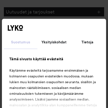
Uutuudet ja tarjoukset
Seuraa meitä
Suostumus
Yksityiskohdat
Tietoja
Asiakaspalvelu
Tämä sivusto käyttää evästeitä
Tietoja
Käytämme evästeitä tarjoamamme ensimmäisen ja
kolmannen osapuolen evästeiden muodossa, mukaan
Saattaisit myös tykätä
lukien muu kolmansien osapuolten seuranta, sisällön ja
mainosten räätälöimiseen, sosiaalisen median
ominaisuuksien tukemiseen ja kävijämäärämme
analysoimiseen. Lisäksi jaamme sosiaalisen median,
mainosalan ja analytiikka-alan kumppaneillemme tietoja