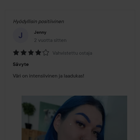
Hyödyllisin positiivinen
Jenny
2 vuotta sitten
Viesti luotiin 2 vuotta sitten
Vahvistettu ostaja
Arvosana:
Sävyte
4
/
Väri on intensiivinen ja laadukas! 
5