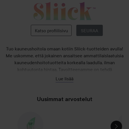
Sliick
by
Salon
Perfect
Katso profiilisivu
SEURAA
Tuo kauneushoitola omaan kotiin Sliick-tuotteiden avulla!
Me uskomme, että jokainen ansaitsee ammattilaislaatuisia
kauneudenhoitotuotteita korkealla laadulla, ilman
kohtuutonta hintaa. Tavoitteenamme on tehdä
kauneudenhoidosta helpommin saatavaa kaikille, iästä ja
Lue lisää
sukupuolesta riippumatta. Kokeile tuotteitamme jo tänään ja
koe salonkilaatuiset tulokset omassa kodissasi!
Uusimmat arvostelut
OHITA OSIO