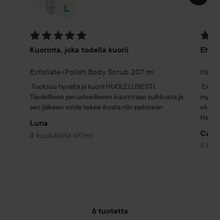
Arvosana: 5 / 5
Arvosa
Kuorinta, joka todella kuorii
Ehdot
Exfoliate+Polish Body Scrub 207 ml
Hard 
Tuoksuu hyvältä ja kuorii HUOLELLISESTI. 
Erittä
Täydellinen perusteelliseen kuorintaan suihkussa ja 
myytävä
sen jälkeen voide tekee ihosta niin pehmeän
ekstraa
Hellä i
Luna
Carol
4 kuukautta sitten
5 kuu
6 tuotetta