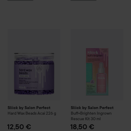
Sliick by Salon Perfect
Hard Wax Beads Acai
Sliick by Salon Perfect
226 g
Buff+B
12,50 €
Sliick by Salon Perfect
Sliick by Salon Perfect
Hard Wax Beads Acai
226 g
Buff+Brighten Ingrown
Rescue Kit
30 ml
12,50 €
18,50 €