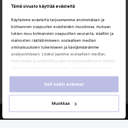
Tämä sivusto käyttää evästeitä
Tietoja
Käytämme evästeitä tarjoamamme ensimmäisen ja
kolmannen osapuolen evästeiden muodossa, mukaan
Saattaisit myös tykätä
lukien muu kolmansien osapuolten seuranta, sisällön ja
mainosten räätälöimiseen, sosiaalisen median
ominaisuuksien tukemiseen ja kävijämäärämme
analysoimiseen. Lisäksi jaamme sosiaalisen median,
mainosalan ja analytiikka-alan kumppaneillemme tietoja
siitä, miten käytät sivustoamme. Kumppanimme voivat
yhdistää näitä tietoja muihin tietoihin, joita olet antanut
heille tai joita on kerätty, kun olet käyttänyt heidän
Salli kaikki evästeet
palvelujaan. Käyttämällä sivustoamme, hyväksyt
evästeiden käytön.
Muokkaa
Copyright 2026
SUODATA
MYYDYIMMÄT TUOTTEET