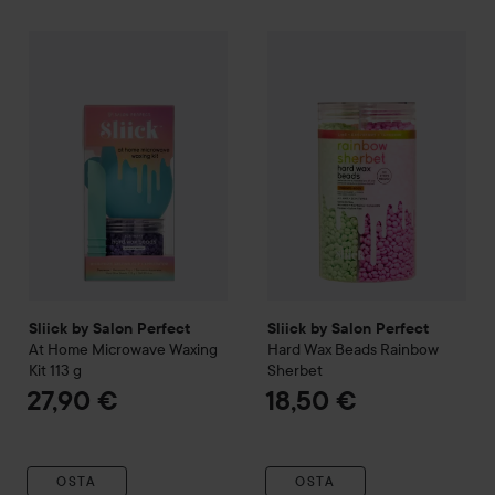
Sliick by Salon Perfect
SIIRTYÄ JHK SUODATA
At Home Microwave Waxing Kit
Sliick by Salon Perfect
Hard W
113 g
2
Sliick by Salon Perfect
Sliick by Salon Perfect
At Home Microwave Waxing
Hard Wax Beads Rainbow
Kit
113 g
Sherbet
27,90 €
18,50 €
OSTA
OSTA