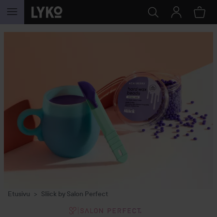
SIIRTYÄ JHK SISÄLTÖÖN
Etusivu
Sliick by Salon Perfect