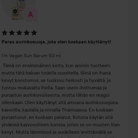
Arvosana: 5 / 5
Paras aurinkosuoja, jota olen koskaan käyttänyt!
I'm Vegan Sun Serum 50 ml
Tämä on ensimmäinen kerta, kun arvioin tuotteen, 
mutta tätä haluan todella suositella. Siinä on ihana 
kevyt koostumus, se tuoksuu heikosti ja hyvältä, ja 
tuntuu mukavalta iholla. Saan usein ihottumaa ja 
punastun aurinkovoiteesta, mutta tähän en reagoi 
ollenkaan. Olen käyttänyt sitä ainoana aurinkosuojana 
kasvoilla, kaulalla ja rinnalla Thaimaassa. En koskaan 
punastunut, en koskaan palanut. Kotona käytän sitä 
yhdessä kasvovoiteen kanssa, joten se on muuten liian 
kevyt. Mutta lämmössä ja uudelleen levittämällä se 