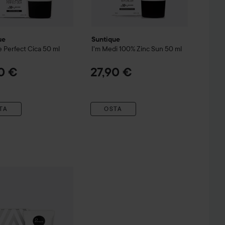
ue
Suntique
e Perfect Cica
50 ml
I'm Medi 100% Zinc Sun
50 ml
0 €
27,90 €
TA
OSTA
ue
I'm Safe For Sensitive
50 ml
27,90 €
27,90 €