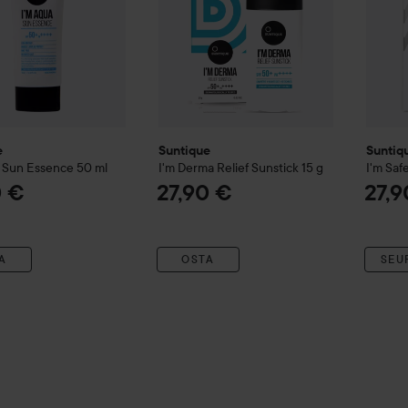
e
Suntique
Suntiq
 Sun Essence
50 ml
I'm Derma Relief Sunstick
15 g
I'm Saf
0 €
27,90 €
27,9
A
OSTA
SEU