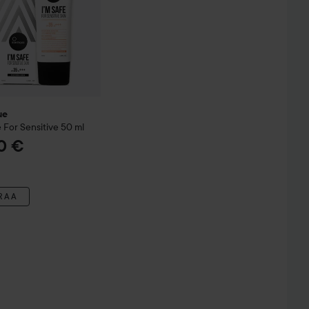
ue
e For Sensitive
50 ml
0 €
RAA