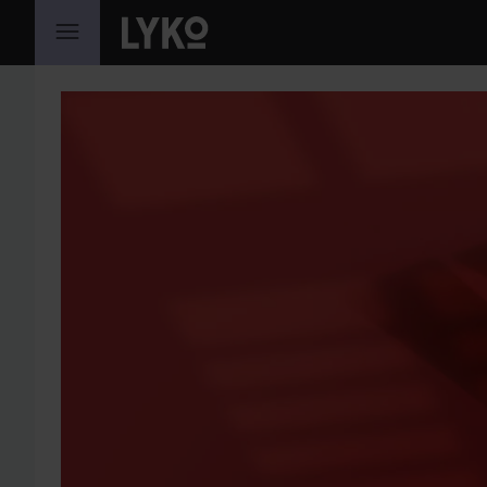
SIIRTYÄ JHK SISÄLTÖÖN