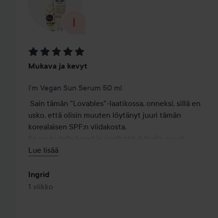
Arvosana: 5 / 5
Mukava ja kevyt
I'm Vegan Sun Serum 50 ml
Sain tämän "Lovables"-laatikossa, onneksi, sillä en 
usko, että olisin muuten löytänyt juuri tämän 
korealaisen SPF:n viidakosta.

Se on todella kevyt ja miellyttävä iholla, muut 
aurinkovoiteet ovat uskomattoman tahmeita 
Lue lisää
verrattuna.

Ei hajua.

Ingrid
Suojaa hyvin. En ole kokeillut rannalla voimakkaassa 
1 viikko
auringossa hikoilun ja veden kanssa, koska siinä ei lue, 
että se olisi vedenkestävä.
