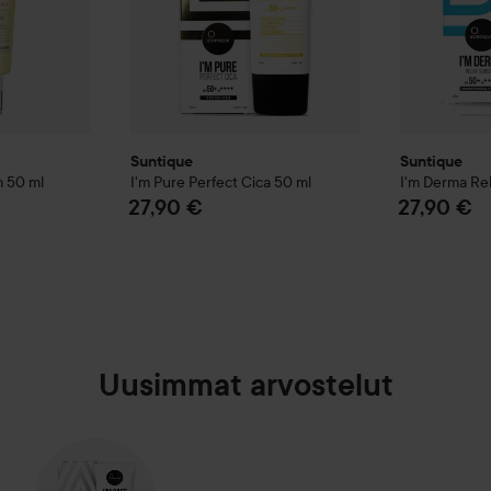
Suntique
Suntique
m
50 ml
I'm Pure Perfect Cica
50 ml
I'm Derma Rel
27,90 €
27,90 €
Uusimmat arvostelut