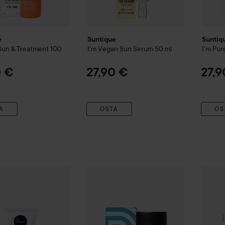
e
Suntique
Suntiq
 Sun & Treatment
100
I'm Vegan Sun Serum
50 ml
I'm Pur
0 €
27,90 €
27,9
A
OSTA
OS
e
I'm Aqua Sun Essence
50 ml
Suntique
I'm Derma Relief Sunstick
Suntiq
15 g
27,90 €