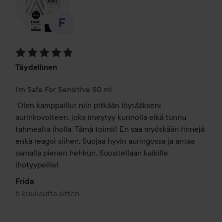
Arvosana: 5 / 5
Täydellinen
I'm Safe For Sensitive 50 ml
Olen kamppaillut niin pitkään löytääkseni 
aurinkovoiteen, joka imeytyy kunnolla eikä tunnu 
tahmealta iholla. Tämä toimii! En saa myöskään finnejä 
enkä reagoi siihen. Suojaa hyvin auringossa ja antaa 
samalla pienen hehkun. Suositellaan kaikille 
ihotyypeille!
Frida
5 kuukautta sitten