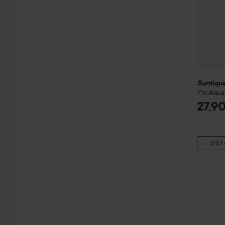
Suntiqu
I'm Aqua
27,9
OST