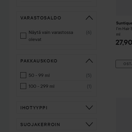
VARASTOSALDO
Suntiqu
I'm Hair
Näytä vain varastossa
(
6
)
ml
olevat
27,9
PAKKAUSKOKO
OST
50 - 99 ml
(
5
)
100 - 299 ml
(
1
)
Suntiqu
IHOTYYPPI
SUOJAKERROIN