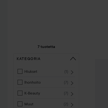
Suositellaan🙂
7 tuotetta
KATEGORIA
SIIRTYÄ JHK LAJITTELE
Suntiqu
Hiukset
(
1
)
Ihonhoito
(
7
)
K-Beauty
(
7
)
Muut
(
2
)