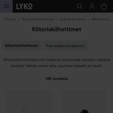
SIIRTYÄ JHK SISÄLTÖÖN
Etusivu
Terveys & hyvinvointi
Seksi & Nautinto
Vibraattorit
Klitoriskiihottimet
Klitoriskiihottimet
Paineaaltovibraattorit
Klitoriskiihottimella voit helposti stimuloida vartalon ulkoisia
alueita! Valitse omasi alta, suuntaa kassalle ja nauti!
145 tuotetta
SIIRTYÄ JHK SUODATA
22,60 €
19,
Satisfyer
Spot On 2
White
Satisfyer
Candy Cane
Black
Suositeltu hinta 36,90 €
Suosit