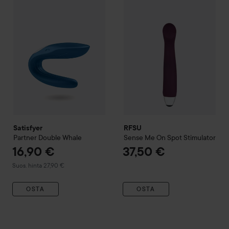
Suositeltu hinta 27,90 €
Satisfyer
RFSU
Partner Double Whale
Sense Me
On Spot Stimulator
16,90 €
37,50 €
Suositeltu hinta 27,90 €
Suos. hinta 27,90 €
OSTA
OSTA