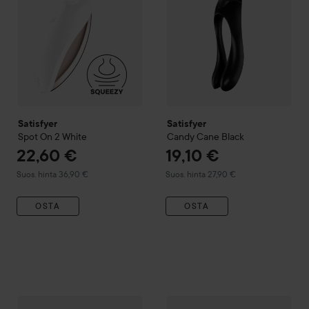
Satisfyer
Satisfyer
Spot On 2
White
Candy Cane
Black
22,60 €
19,10 €
Suositeltu hinta 36,90 €
Suositeltu hinta 27,90 €
Suos. hinta 36,90 €
Suos. hinta 27,90 €
OSTA
OSTA
16,90 €
RFSU
Sense Me
On Spot Stimu
Satisfyer
Partner Double Whale