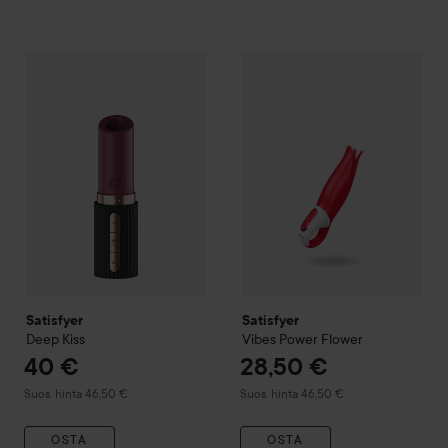
40 €
Satisfyer
Deep Kiss
Satisfyer
Vibes Power Flower
Suositeltu hinta 46,50 €
Su
Satisfyer
Satisfyer
Deep Kiss
Vibes Power Flower
40 €
28,50 €
Suositeltu hinta 46,50 €
Suositeltu hinta 46,50 €
Suos. hinta 46,50 €
Suos. hinta 46,50 €
OSTA
OSTA