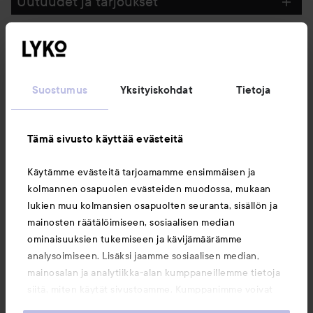
Uutuudet ja tarjoukset
Seuraa meitä
Suostumus
Yksityiskohdat
Tietoja
Asiakaspalvelu
Tämä sivusto käyttää evästeitä
Tietoja
Käytämme evästeitä tarjoamamme ensimmäisen ja
kolmannen osapuolen evästeiden muodossa, mukaan
Saattaisit myös tykätä
lukien muu kolmansien osapuolten seuranta, sisällön ja
mainosten räätälöimiseen, sosiaalisen median
ominaisuuksien tukemiseen ja kävijämäärämme
analysoimiseen. Lisäksi jaamme sosiaalisen median,
mainosalan ja analytiikka-alan kumppaneillemme tietoja
siitä, miten käytät sivustoamme. Kumppanimme voivat
yhdistää näitä tietoja muihin tietoihin, joita olet antanut