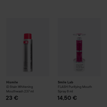
Hismile
iD Stain Whitening Mouthwash
Smile Lab
237 ml
FLASH
Purifying Mo
23 €
Hismile
Smile Lab
iD Stain Whitening
FLASH
Purifying Mouth
Mouthwash
237 ml
Spray
8 ml
23 €
14,50 €