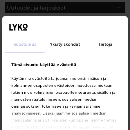
Uutuudet ja tarjoukset
Seuraa meitä
Suostumus
Yksityiskohdat
Tietoja
Asiakaspalvelu
Tämä sivusto käyttää evästeitä
Tietoja
Käytämme evästeitä tarjoamamme ensimmäisen ja
kolmannen osapuolen evästeiden muodossa, mukaan
Saattaisit myös tykätä
lukien muu kolmansien osapuolten seuranta, sisällön ja
mainosten räätälöimiseen, sosiaalisen median
ominaisuuksien tukemiseen ja kävijämäärämme
analysoimiseen. Lisäksi jaamme sosiaalisen median,
mainosalan ja analytiikka-alan kumppaneillemme tietoja
siitä, miten käytät sivustoamme. Kumppanimme voivat