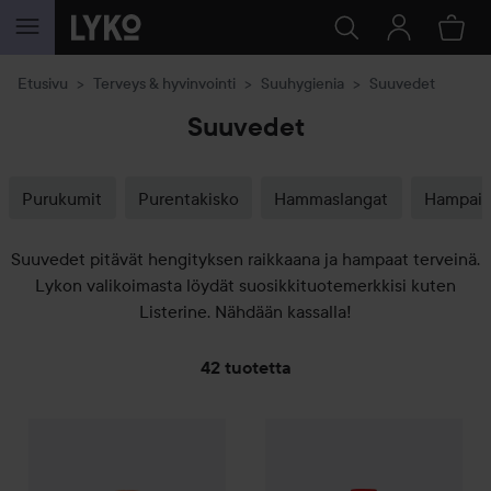
SIIRTYÄ JHK SISÄLTÖÖN
Etusivu
Terveys & hyvinvointi
Suuhygienia
Suuvedet
Suuvedet
Purukumit
Purentakisko
Hammaslangat
Hampaid
Suuvedet pitävät hengityksen raikkaana ja hampaat terveinä.
Lykon valikoimasta löydät suosikkituotemerkkisi kuten
Listerine. Nähdään kassalla!
42 tuotetta
The Breath Co
SIIRTYÄ JHK SUODATA
Icy Mint
Colgate
Mouthwash Breathtaki
13,50 €