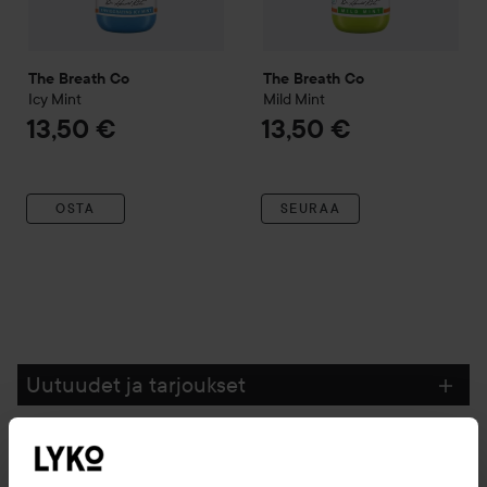
The Breath Co
The Breath Co
Icy Mint
Mild Mint
13,50 €
13,50 €
OSTA
SEURAA
Uutuudet ja tarjoukset
Seuraa meitä