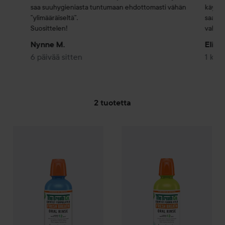
saa suuhygieniasta tuntumaan ehdottomasti vähän 
käytin 
”ylimääräiseltä”. 

saatavi
Suosittelen!
vahval
Nynne M.
Elina
6 päivää sitten
1 kuu
2 tuotetta
The Breath Co
SIIRTYÄ JHK SUODATA
Icy Mint
The Breath Co
Mild Mint
13,50 €
13,5