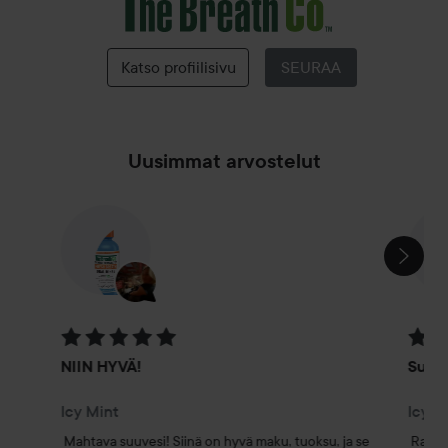
The
Breath
Co
Katso profiilisivu
SEURAA
Uusimmat arvostelut
OHITA OSIO
Arvosana: 5 / 5
Arvosa
NIIN HYVÄ!
Super
Icy Mint
Icy M
Mahtava suuvesi! Siinä on hyvä maku, tuoksu, ja se 
Rakast