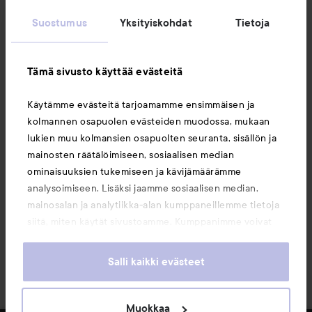
Suostumus
Yksityiskohdat
Tietoja
Asiakaspalvelu
Tämä sivusto käyttää evästeitä
Tietoja
Käytämme evästeitä tarjoamamme ensimmäisen ja
kolmannen osapuolen evästeiden muodossa, mukaan
Saattaisit myös tykätä
lukien muu kolmansien osapuolten seuranta, sisällön ja
mainosten räätälöimiseen, sosiaalisen median
ominaisuuksien tukemiseen ja kävijämäärämme
analysoimiseen. Lisäksi jaamme sosiaalisen median,
mainosalan ja analytiikka-alan kumppaneillemme tietoja
siitä, miten käytät sivustoamme. Kumppanimme voivat
yhdistää näitä tietoja muihin tietoihin, joita olet antanut
heille tai joita on kerätty, kun olet käyttänyt heidän
Salli kaikki evästeet
palvelujaan. Käyttämällä sivustoamme, hyväksyt
evästeiden käytön.
Muokkaa