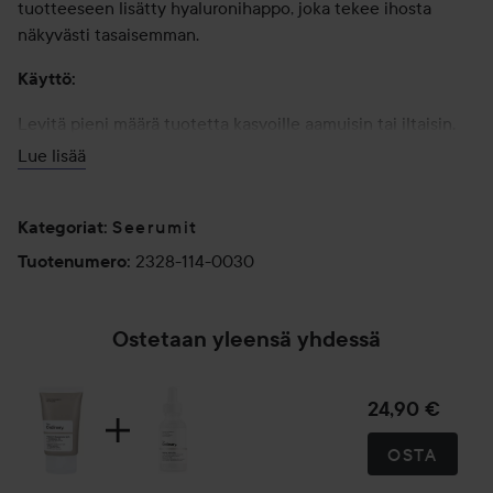
tuotteeseen lisätty hyaluronihappo, joka tekee ihosta
näkyvästi tasaisemman.
Käyttö:
Levitä pieni määrä tuotetta kasvoille aamuisin tai iltaisin.
Kasvoilla tuntuu hieman kihelmöintiä tuotteen levityksen
Lue lisää
jälkeen.
30 ml
Seerumit
Kategoriat
:
2328-114-0030
Tuotenumero
:
Ostetaan yleensä yhdessä
24,90 €
OSTA