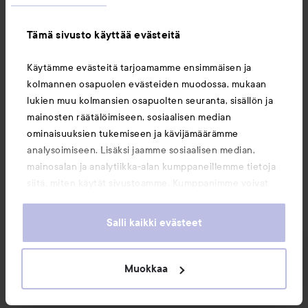
Tämä sivusto käyttää evästeitä
Käytämme evästeitä tarjoamamme ensimmäisen ja
kolmannen osapuolen evästeiden muodossa, mukaan
The Ordinary
The Ordinary
lukien muu kolmansien osapuolten seuranta, sisällön ja
Natural Moisturizing Factors
Squalane Cleanser
150 ml
mainosten räätälöimiseen, sosiaalisen median
+ PhytoCeramides
100 ml
ominaisuuksien tukemiseen ja kävijämäärämme
24,30 €
23,80 €
analysoimiseen. Lisäksi jaamme sosiaalisen median,
mainosalan ja analytiikka-alan kumppaneillemme tietoja
siitä, miten käytät sivustoamme. Kumppanimme voivat
OSTA
OSTA
yhdistää näitä tietoja muihin tietoihin, joita olet antanut
heille tai joita on kerätty, kun olet käyttänyt heidän
Salli kaikki evästeet
palvelujaan. Käyttämällä sivustoamme, hyväksyt
evästeiden käytön.
Muokkaa
Uutuudet ja tarjoukset