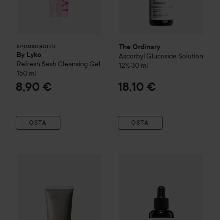
The Ordinary
SPONSOROITU
By Lyko
Ascorbyl Glucoside Solution
Refresh Sesh Cleansing Gel
12%
30 ml
150 ml
8,90 €
18,10 €
OSTA
OSTA
The Ordinary
Natural Moisturizing Factors + HA
100 ml
15,70
COSRX
Advanced The Vitami