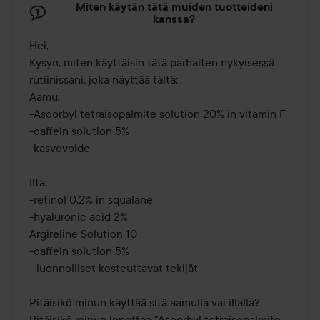
Miten käytän tätä muiden tuotteideni
kanssa?
Hei,

Kysyn, miten käyttäisin tätä parhaiten nykyisessä 
rutiinissani, joka näyttää tältä: 

Aamu:

-Ascorbyl tetraisopalmite solution 20% in vitamin F

-caffein solution 5% 

-kasvovoide 

Ilta: 

-retinol 0,2% in squalane 

-hyaluronic acid 2% 

Argireline Solution 10

-caffein solution 5% 

- luonnolliset kosteuttavat tekijät 

Pitäisikö minun käyttää sitä aamulla vai illalla? 

Pitäisikö minun lopettaa "Ascorbyl tetraisopalmite 