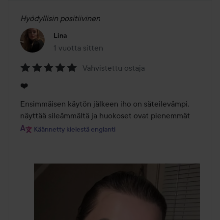
Hyödyllisin positiivinen
Lina
1 vuotta sitten
Viesti luotiin 1 vuotta sitten
Vahvistettu ostaja
Arvosana:
❤️
5
/
Ensimmäisen käytön jälkeen iho on säteilevämpi, 
5
näyttää sileämmältä ja huokoset ovat pienemmät
Käännetty kielestä englanti