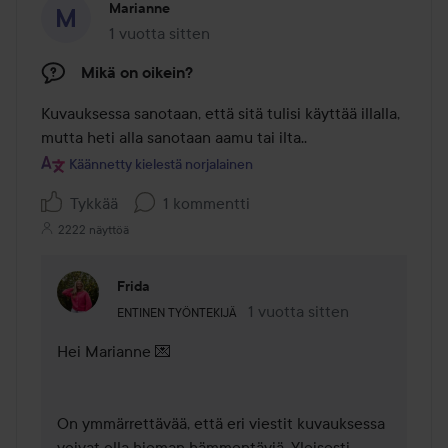
Marianne
1 vuotta sitten
Viesti luotiin 1 vuotta sitten
Mikä on oikein?
Kuvauksessa sanotaan, että sitä tulisi käyttää illalla, 
mutta heti alla sanotaan aamu tai ilta..
Käännetty kielestä norjalainen
Tykkää
1 kommentti
2222 näyttöä
Frida
Käyttäjän rooli: Entinen työntekijä.
1 vuotta sitten
Kommentti lisättiin 1 vuotta s
ENTINEN TYÖNTEKIJÄ
Hei Marianne 💌

On ymmärrettävää, että eri viestit kuvauksessa 
voivat olla hieman hämmentäviä. Yleisesti 