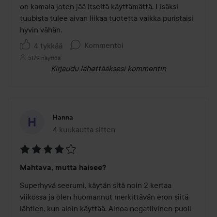
5
on kamala joten jää itseltä käyttämättä. Lisäksi 
tuubista tulee aivan liikaa tuotetta vaikka puristaisi 
hyvin vähän.
Kommentoi
4 tykkää
5179 näyttöä
Kirjaudu
lähettääksesi kommentin
Hanna
4 kuukautta sitten
Viesti luotiin 4 kuukautta sitten
Arvosana:
Mahtava, mutta haisee?
4
/
Superhyvä seerumi, käytän sitä noin 2 kertaa 
5
viikossa ja olen huomannut merkittävän eron siitä 
lähtien, kun aloin käyttää. Ainoa negatiivinen puoli 