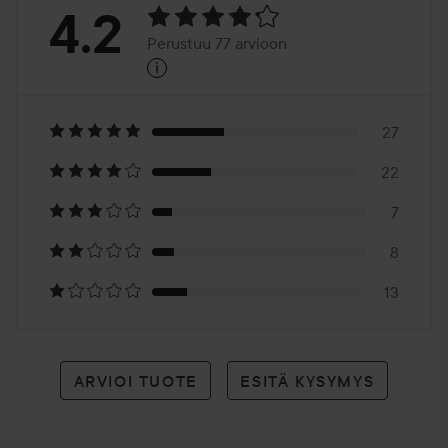
Arvosana:
4.2
Perustuu 77 arvioon
i
4.2
Perustuu
77
27
22
arvioon
7
8
13
ARVIOI TUOTE
ESITÄ KYSYMYS