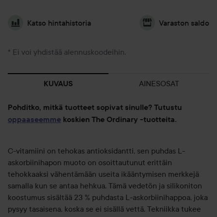
Katso hintahistoria
Varaston saldo
* Ei voi yhdistää alennuskoodeihin.
AINESOSAT
KUVAUS
Pohditko, mitkä tuotteet sopivat sinulle? Tutustu
oppaaseemme
koskien The Ordinary -tuotteita.
C-vitamiini on tehokas antioksidantti, sen puhdas L-
askorbiinihapon muoto on osoittautunut erittäin
tehokkaaksi vähentämään useita ikääntymisen merkkejä
samalla kun se antaa hehkua. Tämä vedetön ja silikoniton
koostumus sisältää 23 % puhdasta L-askorbiinihappoa, joka
pysyy tasaisena, koska se ei sisällä vettä. Tekniikka tukee