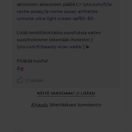
aktiivisten ainesosien päällä 👉 
lyko.com/fi/la-
roche-posay/la-roche-posay-anthelios-
uvmune-ultra-light-cream-spf50--50-
Lisää henkilökohtaisia suosituksia varten 
suosittelemme tekemään ihotestin: [ 
lyko.com/fi/beauty-scan-webb
 ] 💫

Pitäkää huolta! 
2 tykkää
NÄYTÄ VANHEMMAT (1 LISÄKSI
Kirjaudu
lähettääksesi kommentin