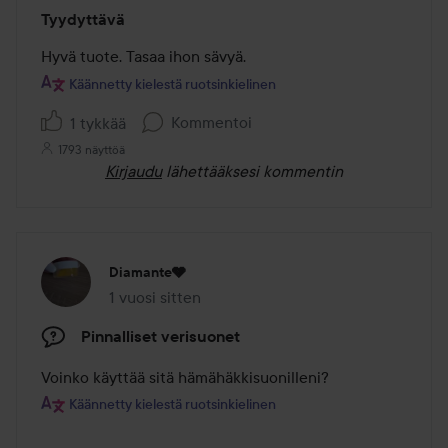
Arvosana:
Tyydyttävä
5
/
Hyvä tuote. Tasaa ihon sävyä.
5
Käännetty kielestä ruotsinkielinen
Kommentoi
1 tykkää
1793 näyttöä
Kirjaudu
lähettääksesi kommentin
Diamante🩶
1 vuosi sitten
Viesti luotiin 1 vuosi sitten
Pinnalliset verisuonet
Voinko käyttää sitä hämähäkkisuonilleni?
Käännetty kielestä ruotsinkielinen