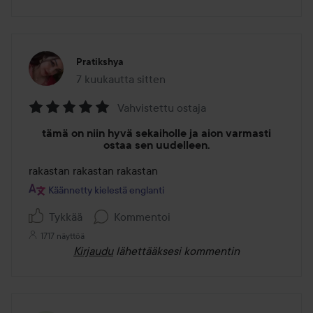
Pratikshya
7 kuukautta sitten
Viesti luotiin 7 kuukautta sitten
Vahvistettu ostaja
Arvosana:
tämä on niin hyvä sekaiholle ja aion varmasti
5
ostaa sen uudelleen.
/
rakastan rakastan rakastan
5
Käännetty kielestä englanti
Tykkää
Kommentoi
1717 näyttöä
Kirjaudu
lähettääksesi kommentin