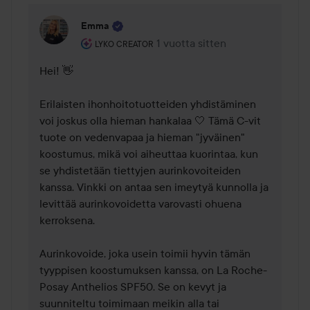
Emma
Käyttäjän rooli: Lyko Creator.
1 vuotta sitten
Kommentti lisättiin 1 vuotta sitt
LYKO CREATOR
Hei! 👋

Erilaisten ihonhoitotuotteiden yhdistäminen 
voi joskus olla hieman hankalaa 🤍 Tämä C-vit 
tuote on vedenvapaa ja hieman "jyväinen" 
koostumus, mikä voi aiheuttaa kuorintaa, kun 
se yhdistetään tiettyjen aurinkovoiteiden 
kanssa. Vinkki on antaa sen imeytyä kunnolla ja 
levittää aurinkovoidetta varovasti ohuena 
kerroksena.

Aurinkovoide, joka usein toimii hyvin tämän 
tyyppisen koostumuksen kanssa, on La Roche-
Posay Anthelios SPF50. Se on kevyt ja 
suunniteltu toimimaan meikin alla tai 