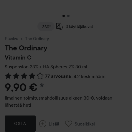
3 käyttäjäkuvat
360°
Etusivu
The Ordinary
The Ordinary
Vitamin C
Suspension 23% + HA Spheres 2%
30 ml
77 arvosana
,
4.2 keskimäärin
Siirtyä jhk Arvosana & kommentit
9,90 €
*
Ilmainen toimitusmahdollisuus alkaen 30 €, voidaan
lähettää heti
Lisää
Suosikiksi
OSTA