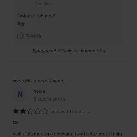
1 viikko
Kommentti lisättiin 1 viikko
Onko se tahmea?
Tykkää
Kirjaudu
lähettääksesi kommentin
Hyödyllisin negatiivinen
Noora
5 vuotta sitten
Viesti luotiin 5 vuotta sitten
Vahvistettu ostaja
Arvosana:
Ok
2
/
Vaikuttaa muuten toimivalta tuotteelta, mutta haju 