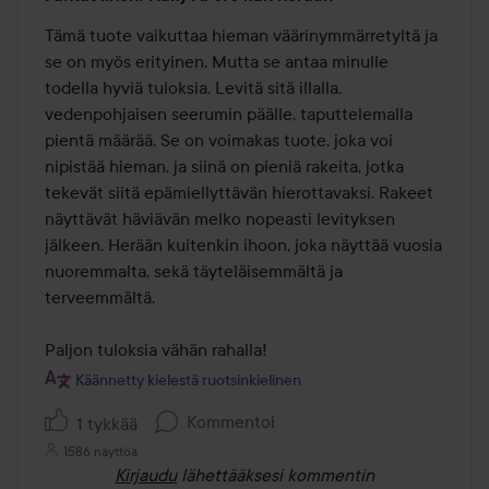
5
/
Tämä tuote vaikuttaa hieman väärinymmärretyltä ja 
5
se on myös erityinen. Mutta se antaa minulle 
todella hyviä tuloksia. Levitä sitä illalla, 
vedenpohjaisen seerumin päälle, taputtelemalla 
pientä määrää. Se on voimakas tuote, joka voi 
nipistää hieman, ja siinä on pieniä rakeita, jotka 
tekevät siitä epämiellyttävän hierottavaksi. Rakeet 
näyttävät häviävän melko nopeasti levityksen 
jälkeen. Herään kuitenkin ihoon, joka näyttää vuosia 
nuoremmalta, sekä täyteläisemmältä ja 
terveemmältä. 

Paljon tuloksia vähän rahalla!
Käännetty kielestä ruotsinkielinen
Kommentoi
1 tykkää
1586 näyttöä
Kirjaudu
lähettääksesi kommentin