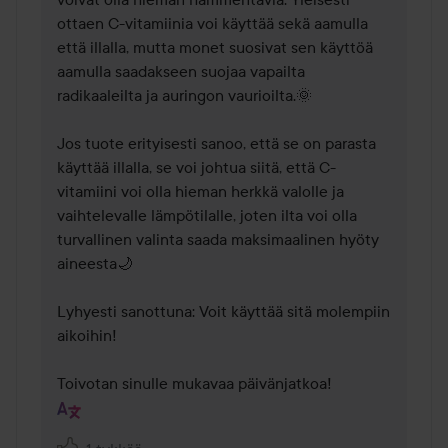
ottaen C-vitamiinia voi käyttää sekä aamulla 
että illalla, mutta monet suosivat sen käyttöä 
aamulla saadakseen suojaa vapailta 
radikaaleilta ja auringon vaurioilta.🌞

Jos tuote erityisesti sanoo, että se on parasta 
käyttää illalla, se voi johtua siitä, että C-
vitamiini voi olla hieman herkkä valolle ja 
vaihtelevalle lämpötilalle, joten ilta voi olla 
turvallinen valinta saada maksimaalinen hyöty 
aineesta🌙

Lyhyesti sanottuna: Voit käyttää sitä molempiin 
aikoihin!

Toivotan sinulle mukavaa päivänjatkoa!