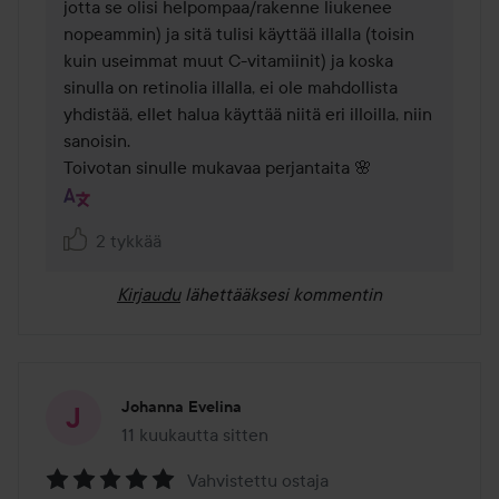
jotta se olisi helpompaa/rakenne liukenee 
nopeammin) ja sitä tulisi käyttää illalla (toisin 
kuin useimmat muut C-vitamiinit) ja koska 
sinulla on retinolia illalla, ei ole mahdollista 
yhdistää, ellet halua käyttää niitä eri illoilla, niin 
sanoisin. 

Toivotan sinulle mukavaa perjantaita 🌸
2 tykkää
Kirjaudu
lähettääksesi kommentin
Johanna Evelina
11 kuukautta sitten
Viesti luotiin 11 kuukautta sitten
Vahvistettu ostaja