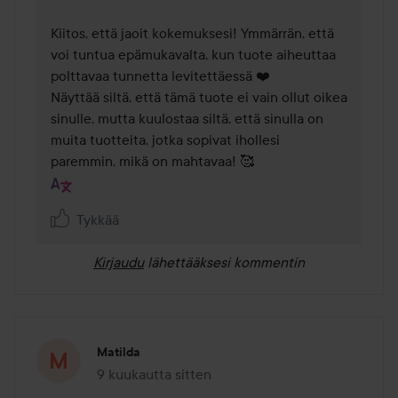
Kiitos, että jaoit kokemuksesi! Ymmärrän, että 
voi tuntua epämukavalta, kun tuote aiheuttaa 
polttavaa tunnetta levitettäessä ❤️

Näyttää siltä, että tämä tuote ei vain ollut oikea 
sinulle, mutta kuulostaa siltä, että sinulla on 
muita tuotteita, jotka sopivat ihollesi 
paremmin, mikä on mahtavaa! 🥰
Tykkää
Kirjaudu
lähettääksesi kommentin
Matilda
9 kuukautta sitten
Viesti luotiin 9 kuukautta sitten