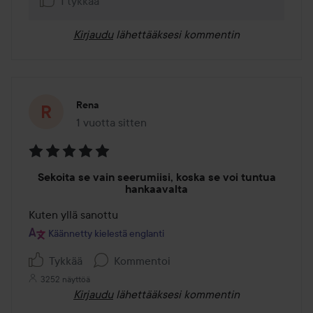
1 tykkää
Kirjaudu
lähettääksesi kommentin
Rena
1 vuotta sitten
Viesti luotiin 1 vuotta sitten
Arvosana:
Sekoita se vain seerumiisi, koska se voi tuntua
5
hankaavalta
/
Kuten yllä sanottu
5
Käännetty kielestä englanti
Tykkää
Kommentoi
3252 näyttöä
Kirjaudu
lähettääksesi kommentin