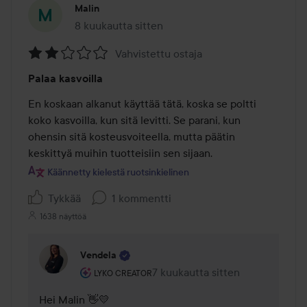
Malin
8 kuukautta sitten
Viesti luotiin 8 kuukautta sitten
Vahvistettu ostaja
Arvosana:
Palaa kasvoilla
2
/
En koskaan alkanut käyttää tätä, koska se poltti 
5
koko kasvoilla, kun sitä levitti. Se parani, kun 
ohensin sitä kosteusvoiteella, mutta päätin 
keskittyä muihin tuotteisiin sen sijaan.
Käännetty kielestä ruotsinkielinen
Tykkää
1 kommentti
1638 näyttöä
Vendela
Käyttäjän rooli: Lyko Creator.
7 kuukautta sitten
Kommentti lisättiin 7 kuukautta 
LYKO CREATOR
Hei Malin 👋💛
