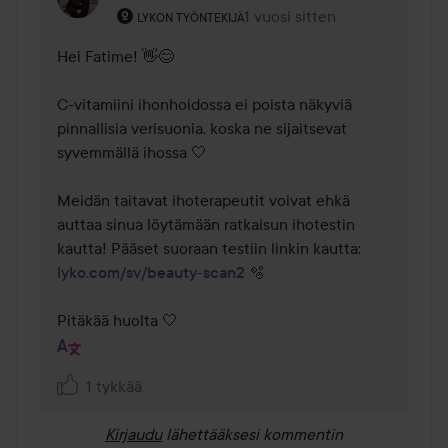
Käyttäjän rooli: Lykon työntekijä.
1 vuosi sitten
Kommentti lisättiin 1 vuosi si
LYKON TYÖNTEKIJÄ
Hei Fatime! 👋😊

C-vitamiini ihonhoidossa ei poista näkyviä 
pinnallisia verisuonia, koska ne sijaitsevat 
syvemmällä ihossa 🤍

Meidän taitavat ihoterapeutit voivat ehkä 
auttaa sinua löytämään ratkaisun ihotestin 
kautta! Pääset suoraan testiin linkin kautta: 
lyko.com/sv/beauty-scan2
 🫧

Pitäkää huolta 🤍
1 tykkää
Kirjaudu
lähettääksesi kommentin