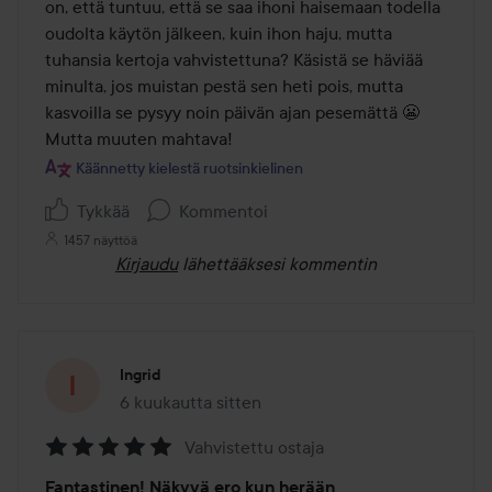
on, että tuntuu, että se saa ihoni haisemaan todella 
oudolta käytön jälkeen, kuin ihon haju, mutta 
tuhansia kertoja vahvistettuna? Käsistä se häviää 
minulta, jos muistan pestä sen heti pois, mutta 
kasvoilla se pysyy noin päivän ajan pesemättä 😬 
Mutta muuten mahtava!
Käännetty kielestä ruotsinkielinen
Tykkää
Kommentoi
1457 näyttöä
Kirjaudu
lähettääksesi kommentin
Ingrid
6 kuukautta sitten
Viesti luotiin 6 kuukautta sitten
Vahvistettu ostaja
Arvosana:
Fantastinen! Näkyvä ero kun herään