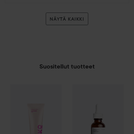
NÄYTÄ KAIKKI
Suositellut tuotteet
By Lyko
Refresh Sesh Cleansing Gel
The Ordinary
Ascorbyl Glucos
150 ml
8,90
SPONSOROITU