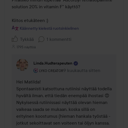
solution 20% in vitamin F" käyttö?

Kiitos etukäteen :)
Käännetty kielestä ruotsinkielinen
Tykkää
1 kommentti
1795 näyttöä
Linda.hudterapeuten
Käyttäjän rooli: Lyko Creator.
9 kuukautta sitten
Kommentti lisättiin 9 kuukautta 
LYKO CREATOR
Hei Matilda!

Spontaanisti katsottuna rutiinisi näyttää todella 
hyvältä ilman, että tiedän enempää ihostasi 😍 
Nykyisessä rutiinissasi näyttää olevan hieman 
vaikeaa saada se mukaan, koska sillä on 
erityinen koostumus (hieman hankala työstää - 
jotkut sekoittavat sen voiteen tai öljyn kanssa, 