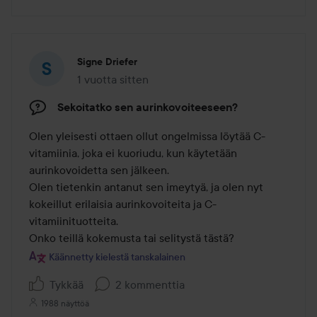
Signe Driefer
1 vuotta sitten
Viesti luotiin 1 vuotta sitten
Sekoitatko sen aurinkovoiteeseen?
Olen yleisesti ottaen ollut ongelmissa löytää C-
vitamiinia, joka ei kuoriudu, kun käytetään 
aurinkovoidetta sen jälkeen.

Olen tietenkin antanut sen imeytyä, ja olen nyt 
kokeillut erilaisia aurinkovoiteita ja C-
vitamiinituotteita.

Onko teillä kokemusta tai selitystä tästä?
Käännetty kielestä tanskalainen
Tykkää
2 kommenttia
1988 näyttöä