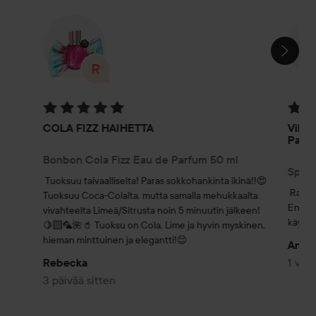
OHITA OSIO
Arvosana: 5 / 5
Arvosa
COLA FIZZ HAIHETTA
Vikto
Parf
Bonbon Cola Fizz Eau de Parfum 50 ml
Spice
Tuoksuu taivaalliselta! Paras sokkohankinta ikinä!!😍 
Rakast
Tuoksuu Coca-Colalta, mutta samalla mehukkaalta 
En ole
vivahteelta Limeä/Sitrusta noin 5 minuutin jälkeen!
käyttä
🍋‍🟩🦜🌺🥤 Tuoksu on Cola, Lime ja hyvin myskinen, 
hieman minttuinen ja elegantti!😌
Andr
1 viik
Rebecka
3 päivää sitten