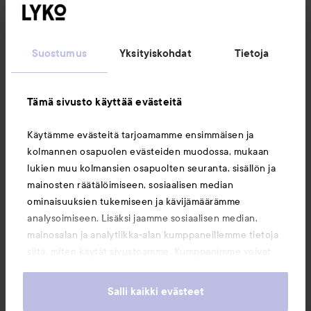
Seuraa meitä
Suostumus
Yksityiskohdat
Tietoja
Asiakaspalvelu
Tämä sivusto käyttää evästeitä
Tietoja
Käytämme evästeitä tarjoamamme ensimmäisen ja
kolmannen osapuolen evästeiden muodossa, mukaan
Saattaisit myös tykätä
lukien muu kolmansien osapuolten seuranta, sisällön ja
mainosten räätälöimiseen, sosiaalisen median
ominaisuuksien tukemiseen ja kävijämäärämme
analysoimiseen. Lisäksi jaamme sosiaalisen median,
mainosalan ja analytiikka-alan kumppaneillemme tietoja
siitä, miten käytät sivustoamme. Kumppanimme voivat
yhdistää näitä tietoja muihin tietoihin, joita olet antanut
heille tai joita on kerätty, kun olet käyttänyt heidän
Salli kaikki evästeet
palvelujaan. Käyttämällä sivustoamme, hyväksyt