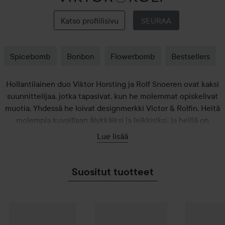
Viktor
&
Katso profiilisivu
SEURAA
Rolf
Spicebomb
Bonbon
Flowerbomb
Bestsellers
Hollantilainen duo Viktor Horsting ja Rolf Snoeren ovat kaksi
suunnittelijaa, jotka tapasivat, kun he molemmat opiskelivat
muotia. Yhdessä he loivat designmerkki Victor & Rolfin. Heitä
molempia kuvaillaan älykkäiksi ja leikkisiksi, ja heillä on
uniikki lähestyminen designiin. Ensimmäinen tuoksu
Lue lisää
lanseerattiin 10 vuotta yrityksen perustamisen jälkeen, ja sen
jälkeen uusia tuoksuja on tullut useita. Victor & Rolfin
tuoksujen keskiössä ovat värikkäät ja persoonalliset tuoksut
Suositut tuotteet
sekä innovatiiviset pakkaukset.
Combo Deal 25%
Viktor & Rolf
Combo Deal 25%
Flowerbomb
Viktor & Rolf
Flowerbomb Eau de
Combo Dea
Bonbo