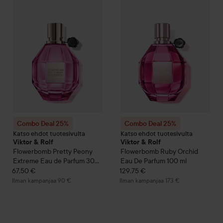
Combo Deal 25%
Viktor & Rolf
Flowerbomb
Combo Deal 25%
Pretty Peony Ext
Viktor & Rolf
Combo Deal 25%
Combo Deal 25%
Katso ehdot tuotesivulta
Katso ehdot tuotesivulta
Viktor & Rolf
Viktor & Rolf
Flowerbomb
Pretty Peony
Flowerbomb Ruby Orchid
Extreme Eau de Parfum
30
Eau De Parfum
100 ml
ml
67,50 €
129,75 €
Ilman kampanjaa 90 €
Ilman kampanjaa 173 €