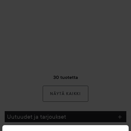
30 tuotetta
NÄYTÄ KAIKKI
Uutuudet ja tarjoukset