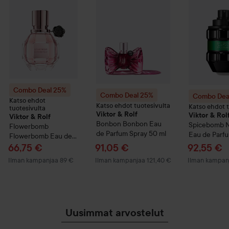
Combo Deal 25%
Combo Deal 25%
Combo Dea
Katso ehdot
Katso ehdot tuotesivulta
Katso ehdot t
tuotesivulta
Viktor & Rolf
Viktor & Rol
Viktor & Rolf
Bonbon
Bonbon Eau
Spicebomb N
Flowerbomb
de Parfum Spray
50 ml
Eau de Parf
Flowerbomb Eau de
Parfum Spray
30 ml
Tarjoushinta
Tarjoushinta
Tarjoushi
66,75 €
91,05 €
92,55 €
Ilman kampanjaa 89 €
Ilman kampanjaa 121,40 €
Ilman kampan
Uusimmat arvostelut