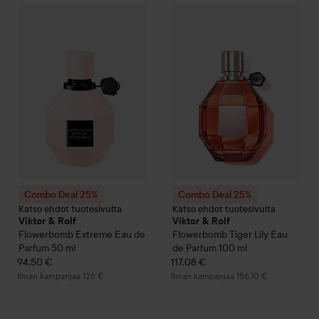
Combo Deal 25%
Viktor & Rolf
Flowerbomb
Combo Deal 25%
Extreme Eau de P
Viktor & Rolf
Combo Deal 25%
Combo Deal 25%
Katso ehdot tuotesivulta
Katso ehdot tuotesivulta
Viktor & Rolf
Viktor & Rolf
Flowerbomb
Extreme Eau de
Flowerbomb
Tiger Lily Eau
Parfum
50 ml
de Parfum
100 ml
94,50 €
117,08 €
Ilman kampanjaa 126 €
Ilman kampanjaa 156,10 €