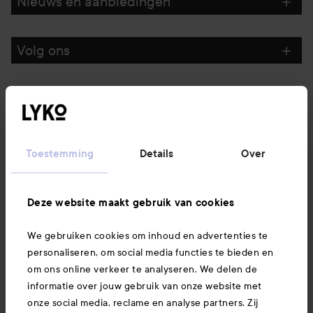
Nieuws en aanbiedingen
Volg ons
Klantenservice
Informatie
Toestemming
Details
Over
Ook interessant
Deze website maakt gebruik van cookies
We gebruiken cookies om inhoud en advertenties te
Download hier onze app
personaliseren, om social media functies te bieden en
om ons online verkeer te analyseren. We delen de
informatie over jouw gebruik van onze website met
onze social media, reclame en analyse partners. Zij