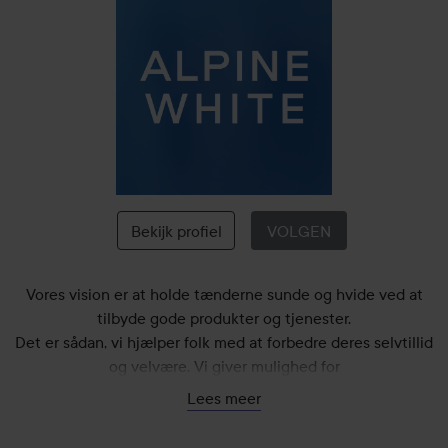
ALPINE
WHITE
Bekijk profiel
VOLGEN
Vores vision er at holde tænderne sunde og hvide ved at
tilbyde gode produkter og tjenester.
Det er sådan, vi hjælper folk med at forbedre deres selvtillid
og velvære. Vi giver mulighed for
sunde, hvide tænder til en fair pris. Vi sætter også vores
Lees meer
kunder og kvalitet i højsædet. Vores
tandblege- og tandplejeprodukter er designet til daglig brug