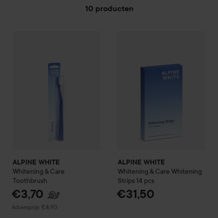
10 producten
GA NAAR FILTER
ALPINE WHITE
€3,70
Whitening & C
ALPINE WHITE
Whitening & Care
Toothbrush
Aanbevolen prijs €4,90
ALPINE WHITE
ALPINE WHITE
Whitening & Care
Whitening & Care
Whitening
Toothbrush
Strips 14 pcs
€3,70
€31,50
Aanbevolen prijs €4,90
Adviesprijs: €4,90