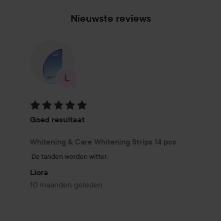
uden skadelige ingredienser. For
Nieuwste reviews
at opnå dette udvikler vi dem sammen med schweiziske
eksperter og tester dem klinisk for
sikkerhed og effektivitet. Vi stræber efter at forbedre os hver
dag og inddrager din feedback i
udviklingen af nye produkter, behandlinger og
procesforbedringer. Så vi kan garantere, at alle
får et Daily Satisfied Moment.
Beoordeling: 5 van de 5
Goed resultaat
Whitening & Care Whitening Strips 14 pcs
De tanden worden witter.
Liora
10 maanden geleden