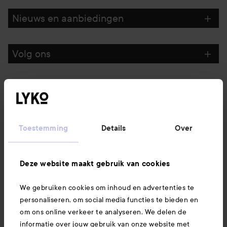
Nieuws en aanbiedingen
Volg ons
Klantenservice
Informatie
Toestemming
Details
Over
Ook interessant
Deze website maakt gebruik van cookies
We gebruiken cookies om inhoud en advertenties te
Download hier onze app
personaliseren, om social media functies te bieden en
om ons online verkeer te analyseren. We delen de
informatie over jouw gebruik van onze website met