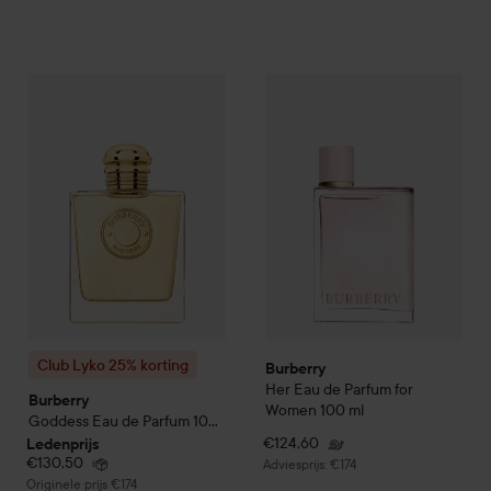
Burberry
Her
Eau de Parfum f
Club Lyko 25% korting
Burberry
Goddess Eau de Parfum
100 
Club Lyko 25% korting
Burberry
Her
Eau de Parfum for
Burberry
Women
100 ml
Goddess Eau de Parfum
100
ml
€124,60
Ledenprijs
€130,50
Aanbevolen prijs €174
Adviesprijs: €174
Normale prijs €174
Originele prijs €174