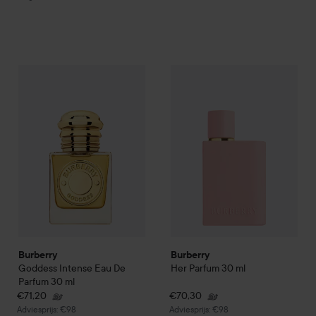
€71,20
€70
Burberry
Goddess Intense
Eau De Parfum
Burberry
Her Parfum
30 ml
30 ml
Aanbevolen prijs €98
Aanbevol
Burberry
Burberry
Goddess Intense
Eau De
Her Parfum
30 ml
Parfum
30 ml
€71,20
€70,30
Aanbevolen prijs €98
Aanbevolen prijs €98
Adviesprijs: €98
Adviesprijs: €98