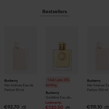
Bestsellers
€92,70
Burberry
Her Intense Eau de Parfum
50 ml
Burberry
Her 
Aanbevolen prijs €137
Club Lyko 25% korting
Burberry
Godde
Club Lyko 25%
Burberry
Burberry
korting
Her Intense Eau de
Her Intense E
Parfum
50 ml
Parfum
100 ml
Burberry
Goddess Eau de
Parfum
100 ml
Ledenprijs
€92,70
€119,10
€130,50