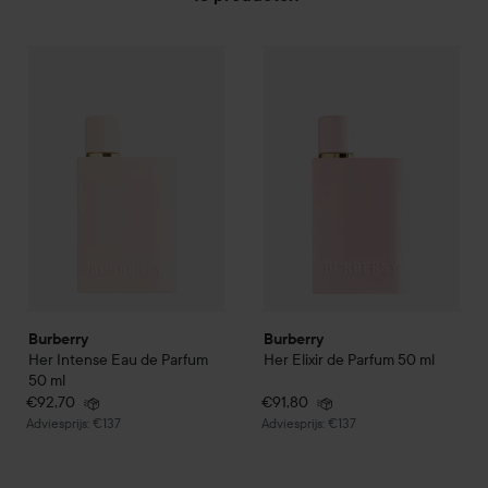
Zo leu
€92,70
GA NAAR FILTER
Burberry
Her Intense Eau de Parfum
Burberry
50 ml
Her
Elixir de Parfum
5
Aanbevolen prijs €137
#lykoi
Burberry
Burberry
Her Intense Eau de Parfum
Her
Elixir de Parfum
50 ml
50 ml
€92,70
€91,80
Aanbevolen prijs €137
Aanbevolen prijs €137
Adviesprijs: €137
Adviesprijs: €137