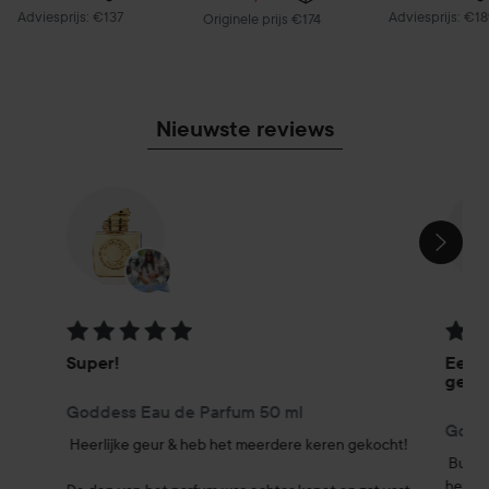
Aanbevolen prijs €137
Aanbevolen prij
Adviesprijs: €137
Adviesprijs: €1
Normale prijs €174
Originele prijs €174
Nieuwste reviews
SECTIE OVERSLAAN
Beoordeling: 5 van de 5
Beoor
Super!
Een e
gele
Goddess Eau de Parfum 50 ml
Godde
Heerlijke geur & heb het meerdere keren gekocht!

Burbe
het ee