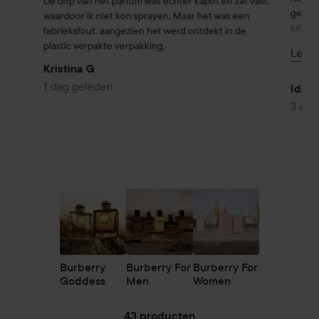
De dop van het parfum was echter kapot en zat vast, 
geur n
waardoor ik niet kon sprayen. Maar het was een 
juist z
fabrieksfout, aangezien het werd ontdekt in de 
gevoel
plastic verpakte verpakking.
Lees
mooie 
Kristina G
1 dag geleden
Het is
Idis
is voor
3 dag
gelege
ongeac
bovend
zitten 
Ook de
Het st
maakt 
om te 
Burberry
Burberry For
Burberry For
Voor mi
Goddess
Men
Women
opnieu
wie op
langdu
43 producten