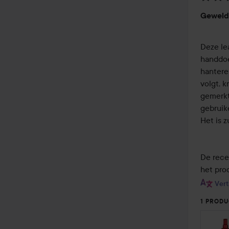
Beoord
Geweld
3
van
de
Deze le
5
handdoe
hanteren
volgt, k
gemerkt
gebruik
Het is z
De rece
het prod
Vert
1 PRODU