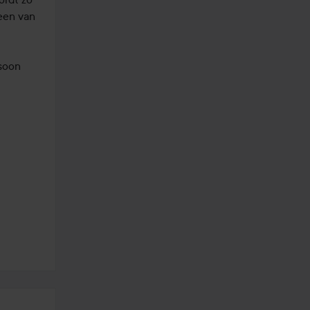
een van 
soon 