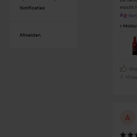
mocht h
Notificaties
Vert
1 PRODU
Afmelden
Vin
772 ke