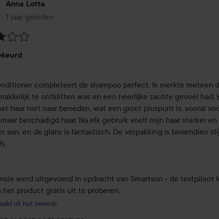
Anna Lotta
1 jaar geleden
Het bericht is gemaakt 1 jaar geleden
eling:
keurd
nditioner completeert de shampoo perfect. Ik merkte meteen da
akkelijk te ontklitten was en een heerlijke zachte gevoel had. H
t haar niet naar beneden, wat een groot pluspunt is, vooral voor
 maar beschadigd haar. Na elk gebruik voelt mijn haar sterker en 
 aan, en de glans is fantastisch. De verpakking is bovendien stij
. 

nsie werd uitgevoerd in opdracht van Smartson - de testpiloot k
 het product gratis uit te proberen.
aald uit het zweeds