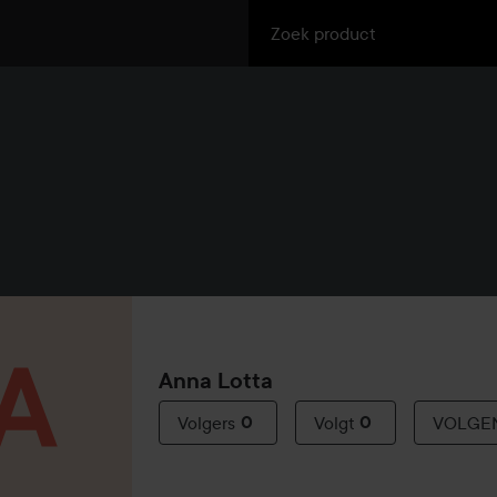
Anna Lotta
Volgers
0
Volgt
0
VOLGE