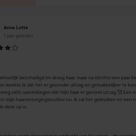
Anna Lotta
1 jaar geleden
Het bericht is gemaakt 1 jaar geleden
eling:
behoorlijk beschadigd en droog haar, maar na slechts een paar ke
en merkte ik dat het er gezonder uitzag en gemakkelijker te bors
 kreeg zelfs opmerkingen dat mijn haar er gezond uitzag 🥰 Een e
 in mijn haarverzorgingsroutine nu, ik zal het gebruiken en een 
s deze op is. 

rdeling werd uitgevoerd in opdracht van Smartson - de testpiloo