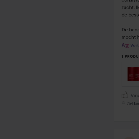
zacht. 
de beste
De beoo
mocht h
Vert
1 PRODU
Vin
764 ke