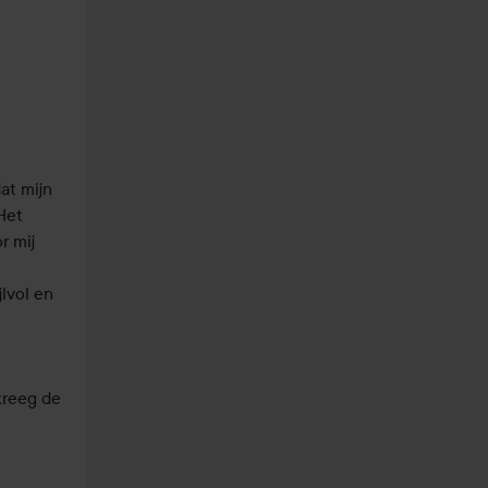
t mijn 
et 
 mij 
lvol en 
reeg de 