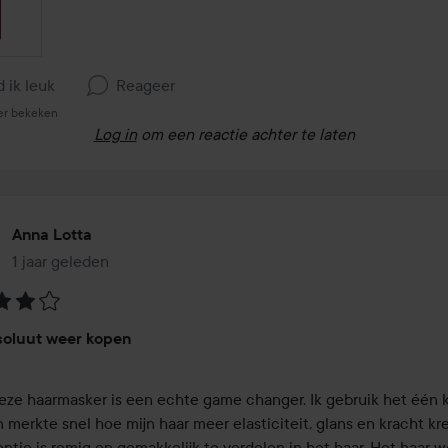
d ik leuk
Reageer
er bekeken
Log in
om een reactie achter te laten
Anna Lotta
1 jaar geleden
Het bericht is gemaakt 1 jaar geleden
eling:
soluut weer kopen
ze haarmasker is een echte game changer. Ik gebruik het één k
merkte snel hoe mijn haar meer elasticiteit, glans en kracht kre
ntie is romig en gemakkelijk te verdelen in het haar. Het haar wo