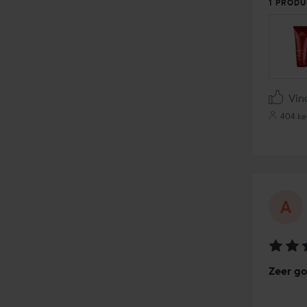
1 PRODU
Vin
404 ke
Beoord
Zeer g
4
van