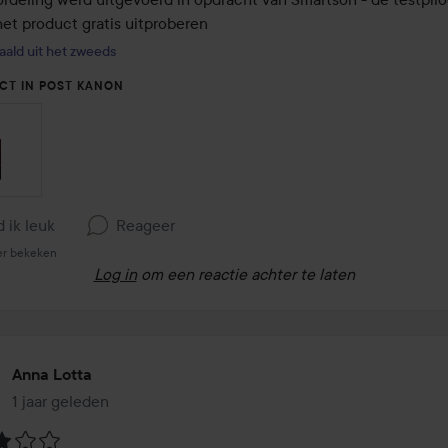
et product gratis uitproberen
aald uit het zweeds
CT IN POST KANON
d ik leuk
Reageer
er bekeken
Log in
om een reactie achter te laten
Anna Lotta
1 jaar geleden
Het bericht is gemaakt 1 jaar geleden