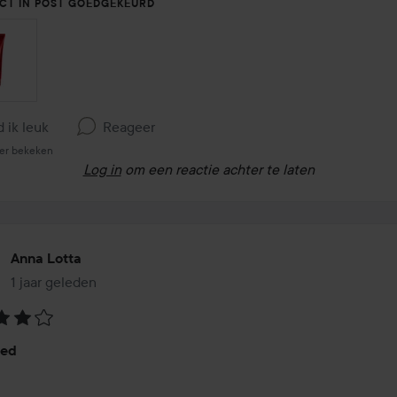
CT IN POST GOEDGEKEURD
d ik leuk
Reageer
er bekeken
Log in
om een reactie achter te laten
Anna Lotta
1 jaar geleden
Het bericht is gemaakt 1 jaar geleden
eling:
oed