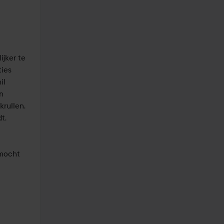
ker te 
ies 
l 
 
rullen. 
. 

mocht 