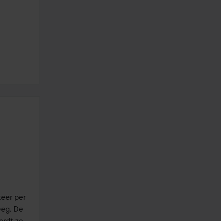
eer per 
eg. De 
rdt zo 