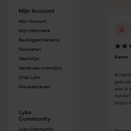
Mijn Account
Mijn Account
Mijn informatie
Bestelgeschiedenis
Favorieten
Beoord
Kanon
Wachtlijst
4
van
Vertel een vriend(in)
de
Ik heb 
Club Lyko
5
gebruik
Nieuwsbrieven
was. Ik
favoriet
kopen al
Lyko
Community
Lyko Community
De beoo