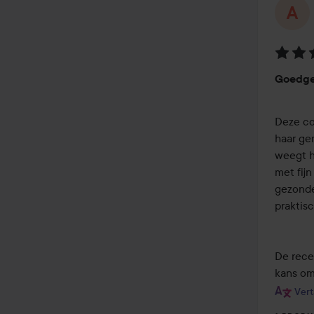
Beoord
Goedge
3
van
de
Deze co
5
haar gem
weegt he
met fijn
gezonder
praktisch
De rece
kans om
Vert