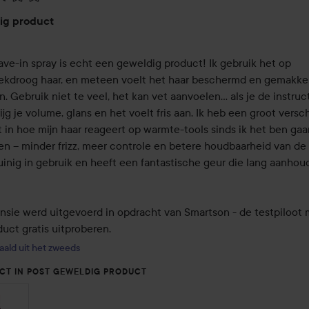
eling:
ig product
ave-in spray is echt een geweldig product! Ik gebruik het op 
kdroog haar, en meteen voelt het haar beschermd en gemakkelij
. Gebruik niet te veel, het kan vet aanvoelen... als je de instruct
rijg je volume, glans en het voelt fris aan. Ik heb een groot verschi
 in hoe mijn haar reageert op warmte-tools sinds ik het ben gaan
en – minder frizz, meer controle en betere houdbaarheid van de k
uinig in gebruik en heeft een fantastische geur die lang aanhoudt
nsie werd uitgevoerd in opdracht van Smartson - de testpiloot 
uct gratis uitproberen.
aald uit het zweeds
CT IN POST GEWELDIG PRODUCT