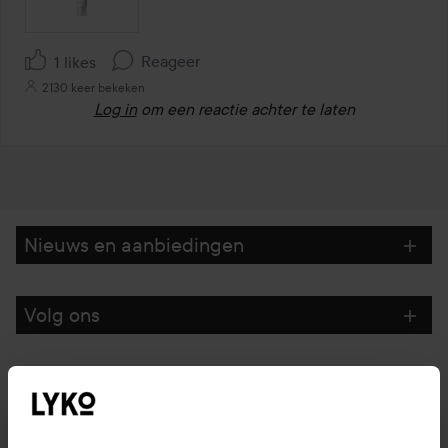
Reageer
1 likes
2130 keer bekeken
Log in
om een reactie achter te laten
Nieuws en aanbiedingen
Volg ons
Klantenservice