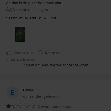
en dan is de puist helemaal plat.
Vertaald uit het engels
1 PRODUCT IN POST GEWELDIG
Vind ik leuk
Reageer
323 keer bekeken
Log in
om een reactie achter te laten
Emma
6 maanden geleden
Het bericht is gemaakt 6 maanden geleden
Geverifieerde koper