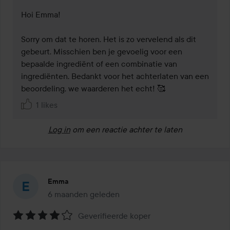
Hoi Emma! 

Sorry om dat te horen. Het is zo vervelend als dit 
gebeurt. Misschien ben je gevoelig voor een 
bepaalde ingrediënt of een combinatie van 
ingrediënten. Bedankt voor het achterlaten van een 
beoordeling, we waarderen het echt! 🥰
1 likes
Log in
om een reactie achter te laten
Emma
6 maanden geleden
Het bericht is gemaakt 6 maanden geleden
Geverifieerde koper
Beoordeling: