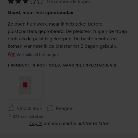
Geverifieerde koper
Beoordeling:
Goed, maar niet spectaculair
3
van
Ze doen hun werk, maar ik heb zeker betere 
de
puistpleisters geprobeerd. De pleisters zuigen de troep 
5
eruit als de puist is geknepen. De beste resultaten 
komen wanneer ik de pleister tot 2 dagen gebruik.
Vertaald uit het engels
1 PRODUCT IN POST GOED, MAAR NIET SPECTACULAIR
Vind ik leuk
Reageer
823 keer bekeken
Log in
om een reactie achter te laten