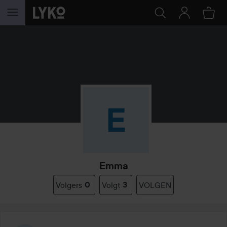
GA NAAR INHOUD
Emma
Volgers
0
Volgt
3
VOLGEN