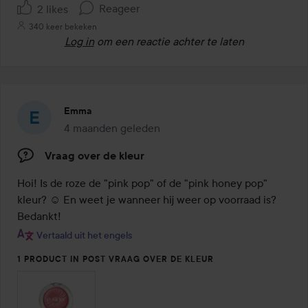
Reageer
2 likes
340 keer bekeken
Log in
om een reactie achter te laten
Emma
4 maanden geleden
Het bericht is gemaakt 4 maanden geleden
Vraag over de kleur
Hoi! Is de roze de "pink pop" of de "pink honey pop" 
kleur? ☺️ En weet je wanneer hij weer op voorraad is? 
Bedankt!
Vertaald uit het engels
1 PRODUCT IN POST VRAAG OVER DE KLEUR