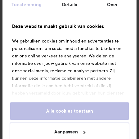
Informatie
Toestemming
Details
Over
Ook interessant
Deze website maakt gebruik van cookies
We gebruiken cookies om inhoud en advertenties te
Download hier onze app
personaliseren, om social media functies te bieden en
om ons online verkeer te analyseren. We delen de
informatie over jouw gebruik van onze website met
onze social media, reclame en analyse partners. Zij
kunnen deze informatie combineren met andere
informatie die je aan hen hebt verstrekt of die zij
hebben verzameld door jouw gebruik van hun diensten.
Je keurt ons gebruik van cookies goed door onze
website te blijven gebruiken. Voor meer informatie over
Alle cookies toestaan
hoe je je cookie-instellingen kunt wijzigen, verwijzen we
je graag door naar ons cookiebeleid.
Aanpassen