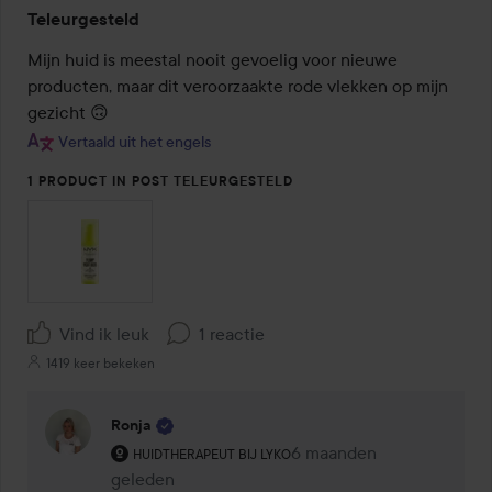
Beoordeling:
Teleurgesteld
1
van
Mijn huid is meestal nooit gevoelig voor nieuwe 
de
producten, maar dit veroorzaakte rode vlekken op mijn 
5
gezicht 🙃
Vertaald uit het engels
1 PRODUCT IN POST TELEURGESTELD
Vind ik leuk
1 reactie
1419 keer bekeken
Ronja
De rol van de gebruiker: Huidtherapeut bij Lyko.
6 maanden
Reactie geladen 6 maand
HUIDTHERAPEUT BIJ LYKO
geleden