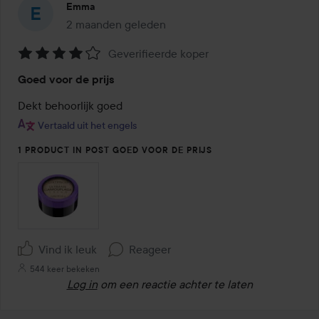
Emma
2 maanden geleden
Het bericht is gemaakt 2 maanden geleden
Geverifieerde koper
Beoordeling:
Goed voor de prijs
4
van
Dekt behoorlijk goed
de
Vertaald uit het engels
5
1 PRODUCT IN POST GOED VOOR DE PRIJS
Vind ik leuk
Reageer
544 keer bekeken
Log in
om een reactie achter te laten