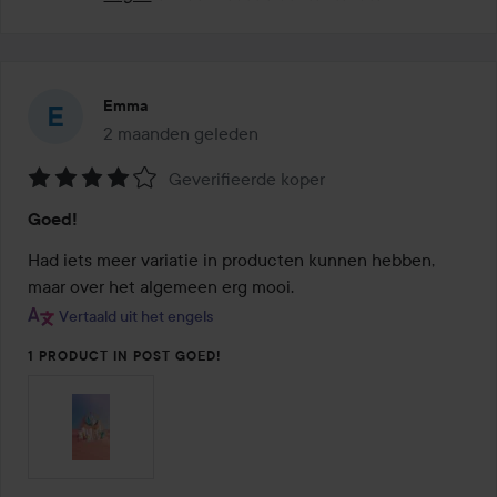
Emma
2 maanden geleden
Het bericht is gemaakt 2 maanden geleden
Geverifieerde koper
Beoordeling:
Goed!
4
van
Had iets meer variatie in producten kunnen hebben, 
de
maar over het algemeen erg mooi.
5
Vertaald uit het engels
1 PRODUCT IN POST GOED!