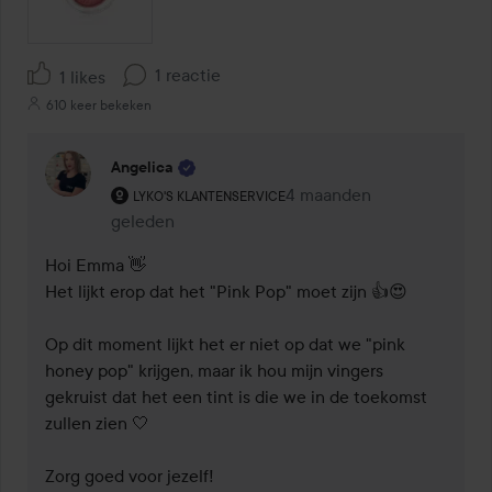
1 reactie
1 likes
610 keer bekeken
Angelica
De rol van de gebruiker: Lyko's klantenservice.
4 maanden
Reactie geladen 4 maand
LYKO'S KLANTENSERVICE
geleden
Hoi Emma 👋

Het lijkt erop dat het "Pink Pop" moet zijn 👍😍

Op dit moment lijkt het er niet op dat we "pink 
honey pop" krijgen, maar ik hou mijn vingers 
gekruist dat het een tint is die we in de toekomst 
zullen zien 🤍

Zorg goed voor jezelf!