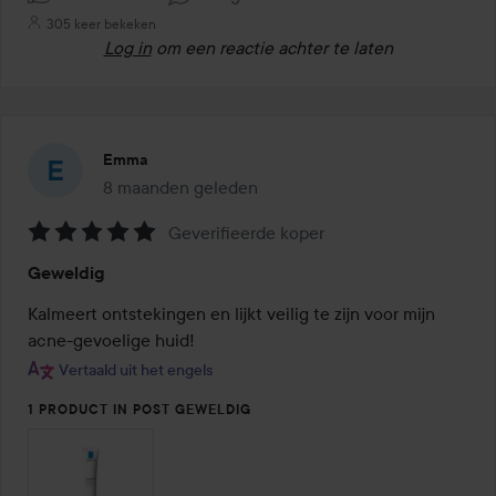
305 keer bekeken
Log in
om een reactie achter te laten
Emma
8 maanden geleden
Het bericht is gemaakt 8 maanden geleden
Geverifieerde koper
Beoordeling:
Geweldig
5
van
Kalmeert ontstekingen en lijkt veilig te zijn voor mijn 
de
acne-gevoelige huid! 
5
Vertaald uit het engels
1 PRODUCT IN POST GEWELDIG