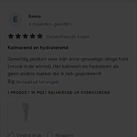
Emma
6 maanden geleden
Het bericht is gemaakt 6 maanden geleden
Geverifieerde koper
Beoordeling:
Kalmerend en hydraterend
5
van
Geweldig product voor mijn acne-gevoelige, droge huid 
de
(vooral in de winter). Het kalmeert en hydrateert als 
5
geen andere masker die ik heb geprobeerd!
Vertaald uit het engels
1 PRODUCT IN POST KALMEREND EN HYDRATEREND
Vind ik leuk
Reageer