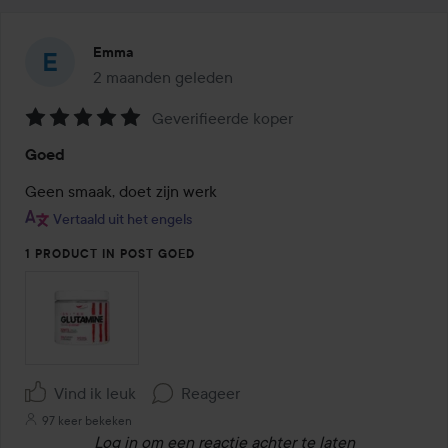
Emma
2 maanden geleden
Het bericht is gemaakt 2 maanden geleden
Geverifieerde koper
Beoordeling:
Goed
5
van
Geen smaak, doet zijn werk
de
Vertaald uit het engels
5
1 PRODUCT IN POST GOED
Vind ik leuk
Reageer
97 keer bekeken
Log in
om een reactie achter te laten