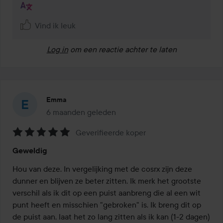
Vind ik leuk
Log in
om een reactie achter te laten
Emma
6 maanden geleden
Het bericht is gemaakt 6 maanden geleden
Geverifieerde koper
Beoordeling:
Geweldig
5
van
Hou van deze. In vergelijking met de cosrx zijn deze 
de
dunner en blijven ze beter zitten. Ik merk het grootste 
5
verschil als ik dit op een puist aanbreng die al een wit 
punt heeft en misschien "gebroken" is. Ik breng dit op 
de puist aan, laat het zo lang zitten als ik kan (1-2 dagen) 