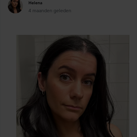
Helena
4 maanden geleden
Het bericht is gemaakt 4 maanden geleden