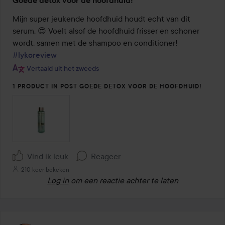
Goede detox voor de hoofdhuid!
5
van
Mijn super jeukende hoofdhuid houdt echt van dit 
de
serum. 😍 Voelt alsof de hoofdhuid frisser en schoner 
5
wordt, samen met de shampoo en conditioner! 
#lykoreview
Vertaald uit het zweeds
1 PRODUCT IN POST GOEDE DETOX VOOR DE HOOFDHUID!
Vind ik leuk
Reageer
210 keer bekeken
Log in
om een reactie achter te laten