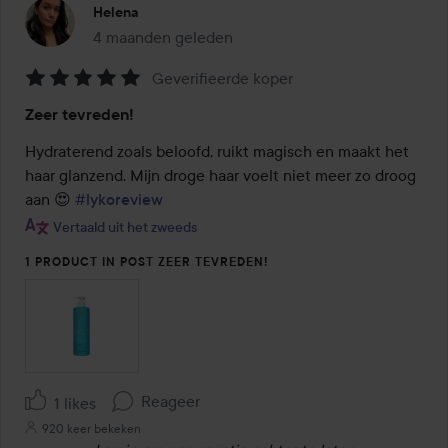
Helena
4 maanden geleden
Het bericht is gemaakt 4 maanden geleden
Geverifieerde koper
Beoordeling:
Zeer tevreden!
5
van
Hydraterend zoals beloofd, ruikt magisch en maakt het 
de
haar glanzend. Mijn droge haar voelt niet meer zo droog 
5
aan 😍 
#lykoreview
Vertaald uit het zweeds
1 PRODUCT IN POST ZEER TEVREDEN!
Reageer
1 likes
920 keer bekeken