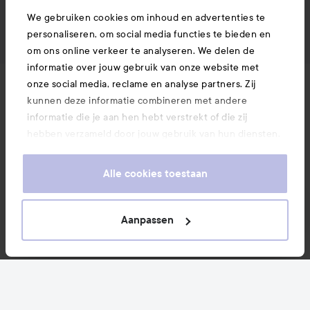
We gebruiken cookies om inhoud en advertenties te
personaliseren, om social media functies te bieden en
om ons online verkeer te analyseren. We delen de
informatie over jouw gebruik van onze website met
onze social media, reclame en analyse partners. Zij
Nieuws en aanbiedingen
kunnen deze informatie combineren met andere
informatie die je aan hen hebt verstrekt of die zij
hebben verzameld door jouw gebruik van hun diensten.
Volg ons
Je keurt ons gebruik van cookies goed door onze
website te blijven gebruiken. Voor meer informatie over
Alle cookies toestaan
Klantenservice
hoe je je cookie-instellingen kunt wijzigen, verwijzen we
je graag door naar ons cookiebeleid.
Aanpassen
Informatie
Ook interessant