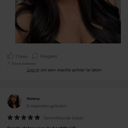
Reageer
1 likes
8 keer bekeken
Log in
om een reactie achter te laten
Helena
4 maanden geleden
Het bericht is gemaakt 4 maanden geleden
Geverifieerde koper
Beoordeling: