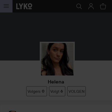
GA NAAR INHOUD
Helena
Volgers
0
Volgt
6
VOLGEN